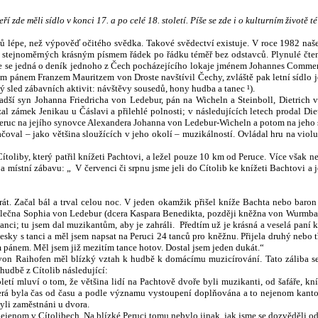
í zde měli sídlo v konci 17. a po celé 18. století. Píše se zde i o kulturním životě té
ů lépe, než výpověď očitého svědka. Takové svědectví existuje. V roce 1982 naš
y stejnoměrných krásným písmem řádek po řádku téměř bez odstavců. Plynulé čte
 že se jedná o deník jednoho z Čech pocházejícího lokaje jménem Johannes Commend
m pánem Franzem Mauritzem von Droste navštívil Čechy, zvláště pak letní sídlo 
 sled zábavních aktivit: návštěvy sousedů, hony hudba a tanec ¹).
dší syn Johanna Friedricha von Ledebur, pán na Wicheln a Steinboll, Dietrich 
al zámek Jenikau u Čáslavi a přilehlé polnosti; v následujících letech prodal Diet
Peruc na jejího synovce Alexandera Johanna von Ledebur-Wicheln a potom na jeho
al – jako většina sloužících v jeho okolí – muzikálností. Ovládal hru na violu, 
liby, který patřil knížeti Pachtovi, a ležel pouze 10 km od Peruce. Více však 
místní zábavu: „ V červenci či srpnu jsme jeli do Cítolib ke knížeti Bachtovi a 
 hrát. Začal bál a trval celou noc. V jeden okamžik přišel kníže Bachta nebo baro
 slečna Sophia von Ledebur (dcera Kaspara Benedikta, později kněžna von Wurmba
anci; tu jsem dal muzikantům, aby je zahráli. Předtím už je krásná a veselá paní
esky s tanci a měl jsem napsat na Peruci 24 tanců pro kněžnu. Přijela druhý nebo t
m pánem. Měl jsem již mezitím tance hot
ov. Dostal jsem jeden dukát.“
von Raihofen měl blízký vztah k hudbě k domácímu muzicírování. Tato záliba se 
 hudbě z Cítolib následující:
letí mluví o tom, že většina lidí na Pachtově dvoře byli muzikanti, od šafáře, kn
která byla čas od času a podle významu vystoupení doplňována a to nejenom kantor
byli zaměstnáni u dvora.
jenom v Cítolibech. Na blízké Peruci tomu nebylo jinak, jak jsme se dozvěděli