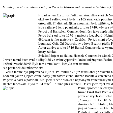
Minule jsme vás seznámili s údaji o Peruci a historii rodu v kronice Ledeburů, kteř
Nic nám nemůže zprostředkovat atmosféru starých čas
oktávové sešity, které byly na 105 stránkách popsán
ortografií. Při důkladnějším zkoumání bylo zjištěno,
jsou zajímavé jeho poznámky z roku 1746, kdy se svý
Peruci byl Hanselem Commendou líčen jako nepřetržitý
Peruc byla od roku 1676 v majetku Ledeburů. Nejmla
dědicem jejího majetku v Čechách. Po její smrti převz
Loun nad Ohří. Od Dietrichovy vdovy Beatrix přešla 
Autor zprávy z roku 1746 Hansel Commenda se vyznačov
hosty zámku.
Zvláštní dojem udělal na Hansela Commendu zámek Cíto
úroveň tamní duchovní hudby líčil ve svém vyprávění krásu kněžny von Pachta a 
kněžně, veselé dámě. Byli tam i muzikanti. Nebylo tam smutno..“
A o pár řádek dál můžeme číst:
„ Velká tabule byl připravena k jídlu. Po tabuli byli již muzikanti připraveni
Ledebur, jakož i jejich ctěné dámy, jmenovitě ctěná kněžna Bachta a velectěná
Wigerle a další a povídali. Měl jsem u sebe složku s napsanými francouzskými t
Bachta tancovala. Bylo to 24 tanců. To ráno ples skončil. Dostal jsem zpět své d
Peruc, společně se ctěný
Kníže Ernst Karl Pachta 
praxi ve svých studiích o
„Zprávy z 60. Let 18. Sto
sloužících 18. Století, 
jinými řemeslníky, kteří 
Podobné poměry vládly ne