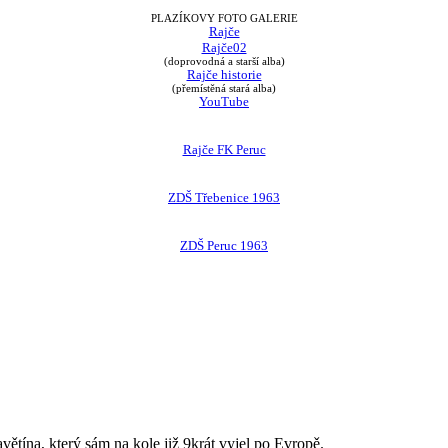
PLAZÍKOVY FOTO GALERIE
Rajče
Rajče02
(doprovodná a starší alba)
Rajče historie
(přemístěná stará alba)
YouTube
Rajče FK Peruc
ZDŠ Třebenice 1963
ZDŠ Peruc 1963
avětína, který sám na kole již 9krát vyjel po Evropě.