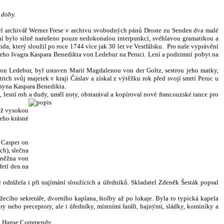
 doby.
el archivář Werner Frese v archivu svobodných pánů Droste zu Senden dva malé
ní bylo silně narušeno pouze nedokonalou interpunkcí, svéhlavou gramatikou a
a, který sloužil po roce 1744 více jak 30 let ve Vestfálsku. Pro naše vyprávění
jeho švagra Kaspara Benedikta von Ledebur na Peruci. Lení a podzimní pobyt na
von Ledebur, byl ustaven Marií Magdalenou von der Goltz, sestrou jeho matky,
rich svůj majetek v kraji Čáslav a získal z výtěžku rok před svojí smrtí Peruc u
 syna Kaspara Benedikta.
lesní roh a dudy, uměl noty, obstarával a kopíroval nové francouzské tance pro
než vysokou
jeho krásné
n Casper on
ch), slečna
 kněžna von
řetí den na
odrážela i při najímání sloužících a úředníků. Skladatel Zdeněk Šesták popsal
ížecího sekretáře, dvorního kaplana, štolby až po lokaje. Byla to typická kapela
y nebo preceptory, ale i úředníky, místními faráři, hajnými, sládky, kominíky a
 od Hanse Commendy.