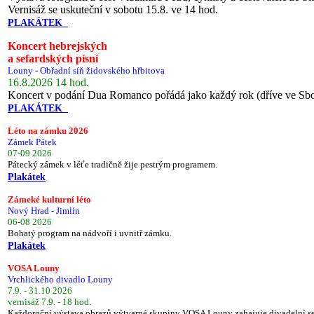
Vernisáž se uskuteční v sobotu 15.8. ve 14 hod.
PLAKÁTEK
Koncert hebrejských
a sefardských písní
Louny - Obřadní síň židovského hřbitova
16.8.2026 14 hod.
Koncert v podání Dua Romanco pořádá jako každý rok (dříve ve Sb
PLAKÁTEK
Léto na zámku 2026
Zámek Pátek
07-09 2026
Pátecký zámek v léťe tradičně žije pestrým programem.
Plakátek
Zámeké kulturní léto
Nový Hrad - Jimlín
06-08 2026
Bohatý program na nádvoří i uvnitř zámku.
Plakátek
VOSA Louny
Vrchlického divadlo Louny
7.9. - 31.10 2026
vernisáž 7.9. - 18 hod.
Každoroční výstava obrazů výtvarné skupiny VOSA Louny zahajuje divadelní s