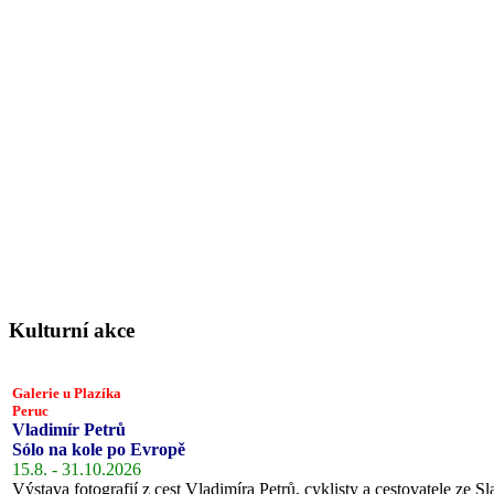
Kulturní akce
Galerie u Plazíka
Peruc
Vladimír Petrů
Sólo na kole po Evropě
15.8. - 31.10.2026
Výstava fotografií z cest Vladimíra Petrů, cyklisty a cestovatele ze Sl