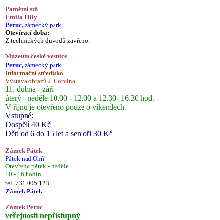
Pamětní síň
Emila Filly
Peruc,
zámecký park
Otevírací doba:
Z technických důvodů zavřeno.
Muzeum české vesnice
Peruc,
zámecký park
Informační středisko
Výstava obrazů J. Corvina
11. dubna - září
úterý - neděle 10.00 - 12.00 a 12.30- 16.30 hod.
V říjnu je otevřeno pouze o víkendech.
Vstupné:
Dospělí 40 Kč
Děti od 6 do 15 let a senioři 30 Kč
Zámek Pátek
Pátek nad Ohří
Otevřeno pátek - neděle
10 - 16 hodin
tel. 731 005 123
Zámek Pátek
Zámek Peruc
veřejnosti nepřístupný