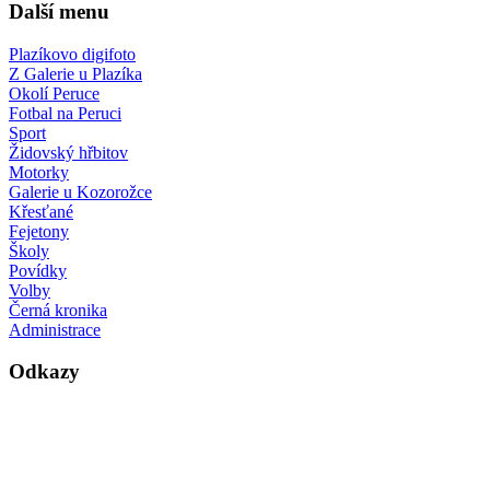
Další menu
Plazíkovo digifoto
Z Galerie u Plazíka
Okolí Peruce
Fotbal na Peruci
Sport
Židovský hřbitov
Motorky
Galerie u Kozorožce
Křesťané
Fejetony
Školy
Povídky
Volby
Černá kronika
Administrace
Odkazy