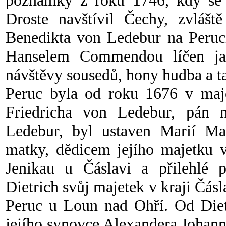
poznámky z roku 1746, kdy s
Droste navštívil Čechy, zvlášt
Benedikta von Ledebur na Peruci
Hanselem Commendou líčen jako
návštěvy sousedů, hony hudba a ta
Peruc byla od roku 1676 v maj
Friedricha von Ledebur, pán n
Ledebur, byl ustaven Marií Ma
matky, dědicem jejího majetku v
Jenikau u Čáslavi a přilehlé po
Dietrich svůj majetek v kraji Čásl
Peruc u Loun nad Ohří. Od Diet
jejího synovce Alexandera Johan