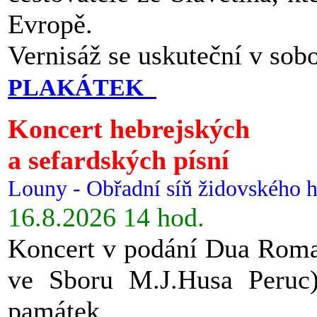
Evropě.
Vernisáž se uskuteční v sob
PLAKÁTEK
Koncert hebrejských
a sefardských písní
Louny - Obřadní síň židovského h
16.8.2026 14 hod.
Koncert v podání Dua Roman
ve Sboru M.J.Husa Peruc
památek.