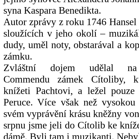
syna Kaspara Benedikta.
Autor zprávy z roku 1746 Hansel
sloužících v jeho okolí – muzikál
dudy, uměl noty, obstarával a ko
zámku.
Zvláštní dojem udělal na
Commendu zámek Cítoliby, kt
knížeti Pachtovi, a ležel pouz
Peruce. Více však než vysokou 
svém vyprávění krásu kněžny von 
srpnu jsme jeli do Cítolib ke kníž
dámě. Byli tam i muzikanti. Neby