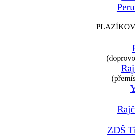
Peru
PLAZÍKOV
(doprovod
Raj
(přemís
Rajč
ZDŠ Tř