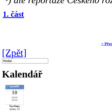
¹) dle reportáže Českého ro
1. část
< Pře
[Zpět]
Kalendář
pondělí
10
srpen
2026
Vavřinec
týden 33