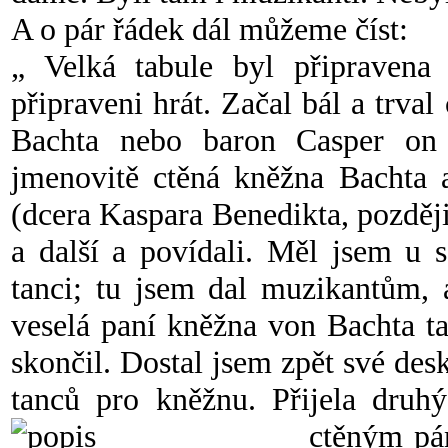
A o pár řádek dál můžeme číst:
„ Velká tabule byl připravena 
připraveni hrát. Začal bál a trva
Bachta nebo baron Casper on 
jmenovitě ctěná kněžna Bachta 
(dcera Kaspara Benedikta, pozdě
a další a povídali. Měl jsem u 
tanci; tu jsem dal muzikantům, 
veselá paní kněžna von Bachta ta
skončil. Dostal jsem zpět své des
tanců pro kněžnu. Přijela druhý
ctěným pá