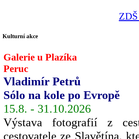
ZDŠ 
Kulturní akce
Galerie u Plazíka
Peruc
Vladimír Petrů
Sólo na kole po Evropě
15.8. - 31.10.2026
Výstava fotografií z ces
cestovatele ze Slavětína, kt