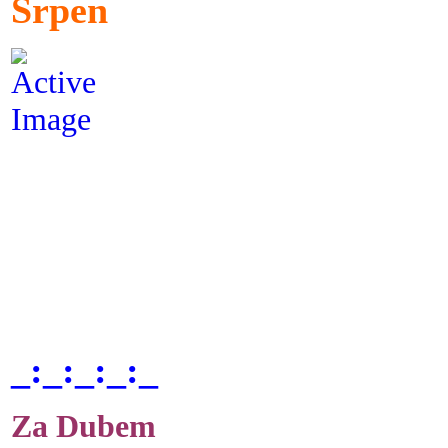
Srpen
_:_:_:_:_
Za Dubem