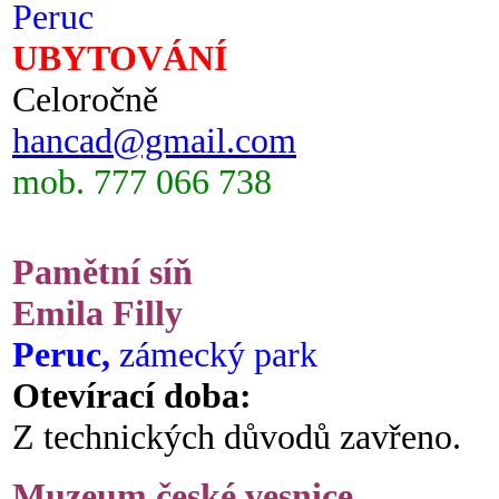
Peruc
UBYTOVÁNÍ
Celoročně
hancad@gmail.com
mob. 777 066 738
Pamětní síň
Emila Filly
Peruc,
zámecký park
Otevírací doba:
Z technických důvodů zavřeno.
Muzeum české vesnice