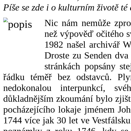
Píše se zde i o kulturním životě té
Nic nám nemůže zprost
než výpověď očitého sv
1982 našel archivář W
Droste zu Senden dva 
stránkách popsány s
řádku téměř bez odstavců. Ply
nedokonalou interpunkcí, své
důkladnějším zkoumání bylo zjišt
pocházejícího lokaje jménem Joh
1744 více jak 30 let ve Vestfálsk