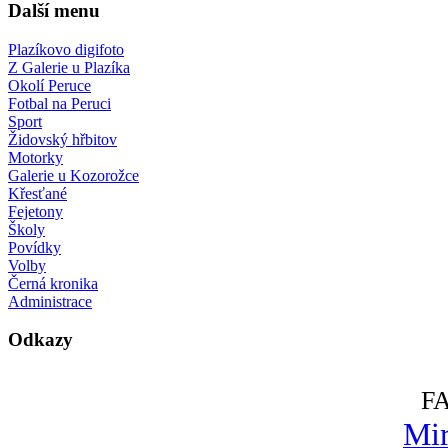
Další menu
Plazíkovo digifoto
Z Galerie u Plazíka
Okolí Peruce
Fotbal na Peruci
Sport
Židovský hřbitov
Motorky
Galerie u Kozorožce
Křesťané
Fejetony
Školy
Povídky
Volby
Černá kronika
Administrace
Odkazy
F
Mir