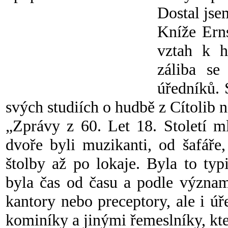
Dostal jse
Kníže Ern
vztah k h
záliba se
úředníků. 
svých studiích o hudbě z Cítolib n
„Zprávy z 60. Let 18. Století m
dvoře byli muzikanti, od šafáře,
štolby až po lokaje. Byla to typi
byla čas od času a podle význa
kantory nebo preceptory, ale i úř
kominíky a jinými řemeslníky, kte