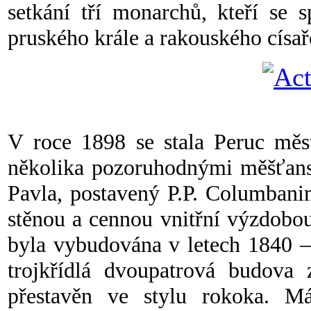
setkání tří monarchů, kteří se s
pruského krále a rakouského císař
V roce 1898 se stala Peruc měs
několika pozoruhodnými měšťans
Pavla, postavený P.P. Columbani
stěnou a cennou vnitřní výzdobou
byla vybudována v letech 1840 –
trojkřídlá dvoupatrová budova
přestavěn ve stylu rokoka. M