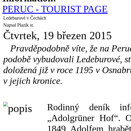
PERUC - TOURIST PAGE
Ledeburové v Čechách
Napsal Plazík st.
Čtvrtek, 19 březen 2015
Pravděpodobně víte, že na Peruci
podobě vybudovali Ledeburové, sta
doložená již v roce 1195 v Osnabr
v jejich kronice.
Rodinný deník inf
„Adolgrüner Hof“. O
1849 Adolfem hrabě