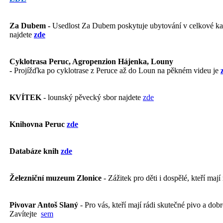
Za Dubem -
Usedlost Za Dubem poskytuje ubytování v celkové kapa
najdete
zde
Cyklotrasa Peruc, Agropenzion Hájenka, Louny
-
Projížďka po cyklotrase z Peruce až do Loun na pěkném videu je
KVÍTEK
- lounský pěvecký sbor najdete
zde
Knihovna Peruc
zde
Databáze knih
zde
Železniční muzeum Zlonice
- Zážitek pro děti i dospělé, kteří mají
Pivovar Antoš Slaný
- Pro vás, kteří mají rádi skutečné pivo a dobré
Zavítejte
sem