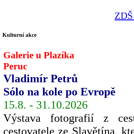
ZDŠ 
Kulturní akce
Galerie u Plazíka
Peruc
Vladimír Petrů
Sólo na kole po Evropě
15.8. - 31.10.2026
Výstava fotografií z ces
cestovatele ze Slavětína, kt