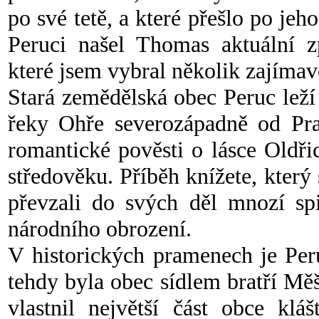
po své tetě, a které přešlo po je
Peruci našel Thomas aktuální zp
které jsem vybral několik zajímav
Stará zemědělská obec Peruc leží
řeky Ohře severozápadně od Pr
romantické pověsti o lásce Oldři
středověku. Příběh knížete, který
převzali do svých děl mnozí spi
národního obrození.
V historických pramenech je Pe
tehdy byla obec sídlem bratří Mě
vlastnil největší část obce klá