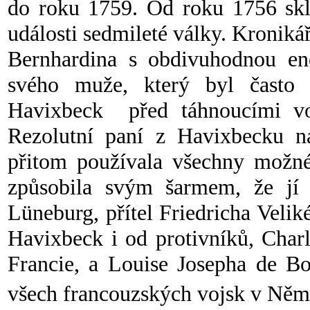
do roku 1759. Od roku 1756 skli
události sedmileté války. Kroniká
Bernhardina s obdivuhodnou ene
svého muže, který byl často 
Havixbeck před táhnoucími vojs
Rezolutní paní z Havixbecku 
přitom používala všechny možn
způsobila svým šarmem, že jí
Lüneburg, přítel Friedricha Velik
Havixbeck i od protivníků, Char
Francie, a Louise Josepha de Bo
všech francouzských vojsk v Něm