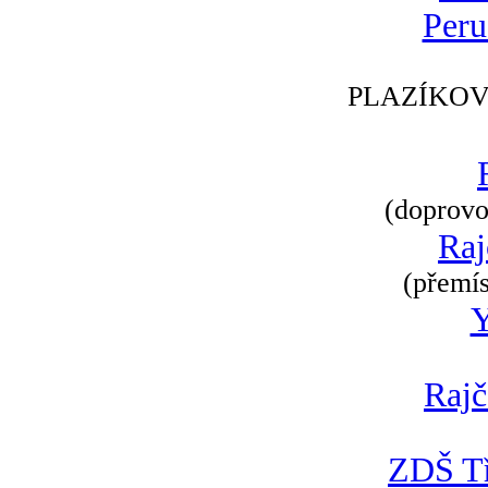
Peru
PLAZÍKOV
(doprovod
Raj
(přemís
Rajč
ZDŠ Tř