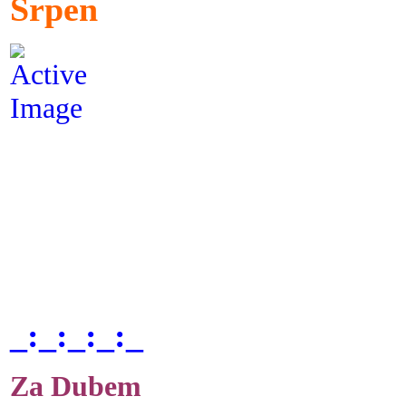
Srpen
_:_:_:_:_
Za Dubem