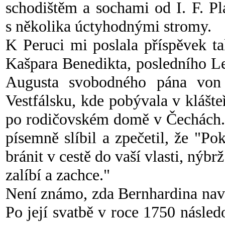
schodištěm a sochami od I. F. Pl
s několika úctyhodnými stromy.
K Peruci mi poslala příspěvek t
Kašpara Benedikta, posledního L
Augusta svobodného pána von 
Vestfálsku, kde pobývala v klášt
po rodičovském domě v Čechách. 
písemně slíbil a zpečetil, že "
bránit v cestě do vaší vlasti, nýb
zalíbí a zachce."
Není známo, zda Bernhardina navš
Po její svatbě v roce 1750 násle