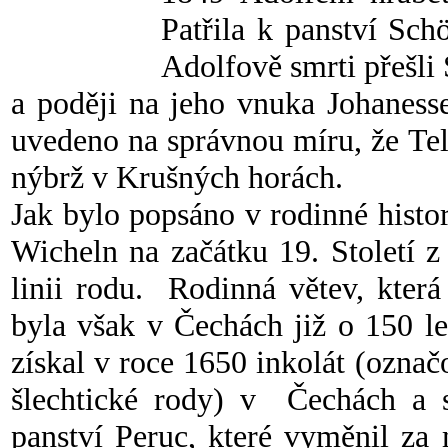
Patřila k panství Schö
Adolfově smrti přešli 
a poději na jeho vnuka Johaness
uvedeno na správnou míru, že Tel
nýbrž v Krušných horách.
Jak bylo popsáno v rodinné histo
Wicheln na začátku 19. Století z
linii rodu. Rodinná větev, kter
byla však v Čechách již o 150 l
získal v roce 1650 inkolát (ozna
šlechtické rody) v Čechách a s
panství Peruc, které vyměnil za