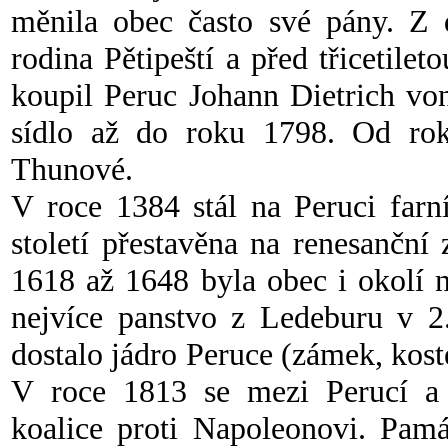
měnila obec často své pány. Z d
rodina Pětipeští a před třicetil
koupil Peruc Johann Dietrich vo
sídlo až do roku 1798. Od rok
Thunové.
V roce 1384 stál na Peruci farn
století přestavěna na renesanční
1618 až 1648 byla obec i okolí 
nejvíce panstvo z Ledeburu v 2.
dostalo jádro Peruce (zámek, kost
V roce 1813 se mezi Perucí a
koalice proti Napoleonovi. Pam