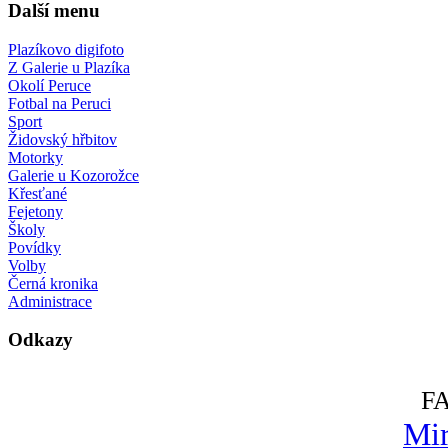
Další menu
Plazíkovo digifoto
Z Galerie u Plazíka
Okolí Peruce
Fotbal na Peruci
Sport
Židovský hřbitov
Motorky
Galerie u Kozorožce
Křesťané
Fejetony
Školy
Povídky
Volby
Černá kronika
Administrace
Odkazy
F
Mir