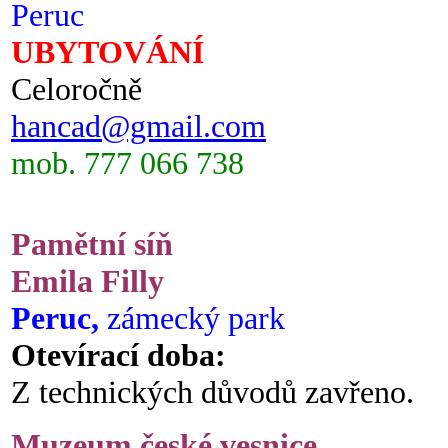
Peruc
UBYTOVÁNÍ
Celoročně
hancad@gmail.com
mob. 777 066 738
Pamětní síň
Emila Filly
Peruc,
zámecký park
Otevírací doba:
Z technických důvodů zavřeno.
Muzeum české vesnice