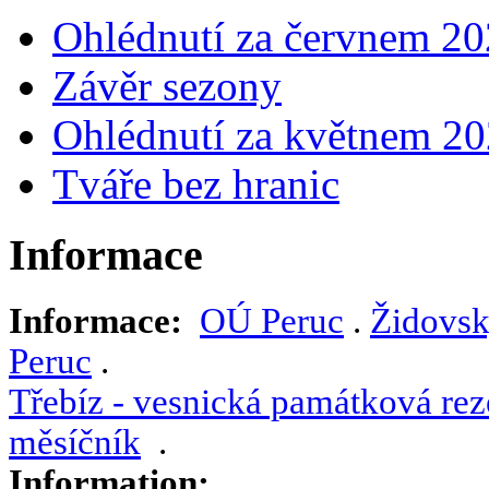
Ohlédnutí za červnem 2
Závěr sezony
Ohlédnutí za květnem 2
Tváře bez hranic
Informace
Informace:
OÚ Peruc
.
Židovsk
Peruc
.
Třebíz - vesnická památková rez
měsíčník
.
Information: