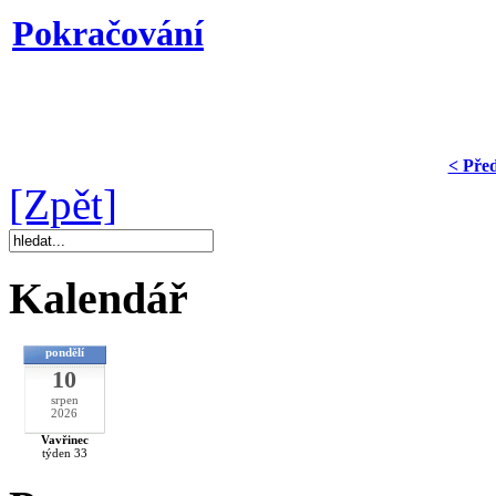
Pokračování
< Pře
[Zpět]
Kalendář
pondělí
10
srpen
2026
Vavřinec
týden 33