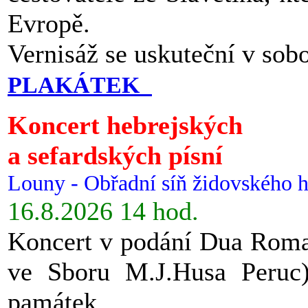
Evropě.
Vernisáž se uskuteční v sob
PLAKÁTEK
Koncert hebrejských
a sefardských písní
Louny - Obřadní síň židovského h
16.8.2026 14 hod.
Koncert v podání Dua Roman
ve Sboru M.J.Husa Peruc
památek.