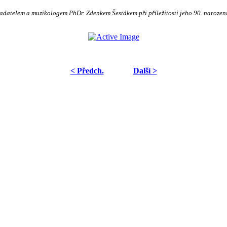
datelem a muzikologem PhDr. Zdenkem Šestákem při příležitosti jeho 90. narozenin
< Předch.
Další >