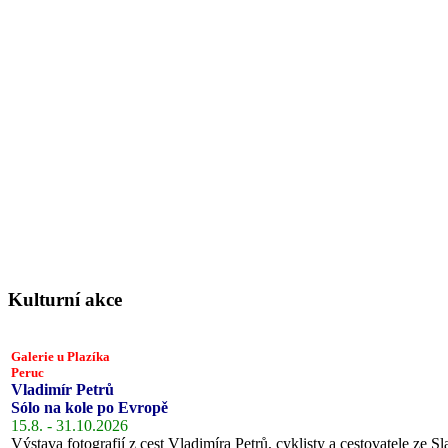
Kulturní akce
Galerie u Plazíka
Peruc
Vladimír Petrů
Sólo na kole po Evropě
15.8. - 31.10.2026
Výstava fotografií z cest Vladimíra Petrů, cyklisty a cestovatele ze Sl