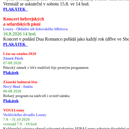
Vernisáž se uskuteční v sobotu 15.8. ve 14 hod.
PLAKÁTEK
Koncert hebrejských
a sefardských písní
Louny - Obřadní síň židovského hřbitova
16.8.2026 14 hod.
Koncert v podání Dua Romanco pořádá jako každý rok (dříve ve Sb
PLAKÁTEK
Léto na zámku 2026
Zámek Pátek
07-09 2026
Pátecký zámek v léťe tradičně žije pestrým programem.
Plakátek
Zámeké kulturní léto
Nový Hrad - Jimlín
06-08 2026
Bohatý program na nádvoří i uvnitř zámku.
Plakátek
VOSA Louny
Vrchlického divadlo Louny
7.9. - 31.10 2026
vernisáž 7.9. - 18 hod.
Každoroční výstava obrazů výtvarné skupiny VOSA Louny zahajuje divadelní s