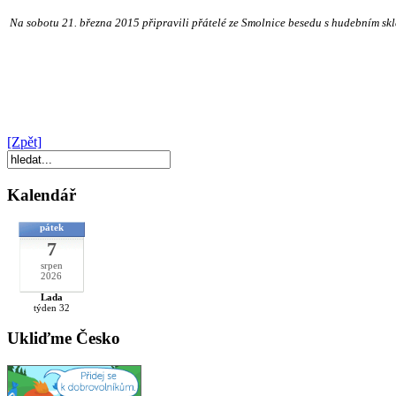
Na sobotu 21. března 2015 připravili přátelé ze Smolnice besedu s hudebním skla
[Zpět]
Kalendář
pátek
7
srpen
2026
Lada
týden 32
Ukliďme Česko