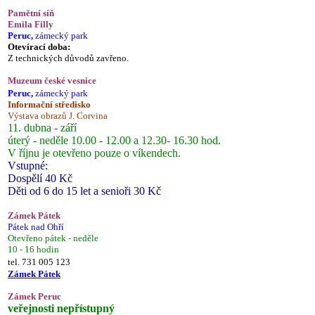
Pamětní síň
Emila Filly
Peruc,
zámecký park
Otevírací doba:
Z technických důvodů zavřeno.
Muzeum české vesnice
Peruc,
zámecký park
Informační středisko
Výstava obrazů J. Corvina
11. dubna - září
úterý - neděle 10.00 - 12.00 a 12.30- 16.30 hod.
V říjnu je otevřeno pouze o víkendech.
Vstupné:
Dospělí 40 Kč
Děti od 6 do 15 let a senioři 30 Kč
Zámek Pátek
Pátek nad Ohří
Otevřeno pátek - neděle
10 - 16 hodin
tel. 731 005 123
Zámek Pátek
Zámek Peruc
veřejnosti nepřístupný