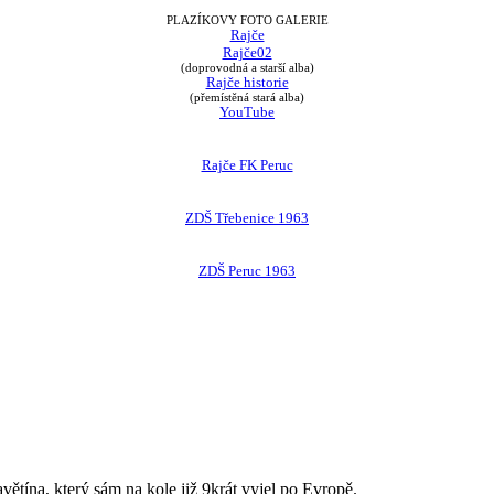
PLAZÍKOVY FOTO GALERIE
Rajče
Rajče02
(doprovodná a starší alba)
Rajče historie
(přemístěná stará alba)
YouTube
Rajče FK Peruc
ZDŠ Třebenice 1963
ZDŠ Peruc 1963
avětína, který sám na kole již 9krát vyjel po Evropě.