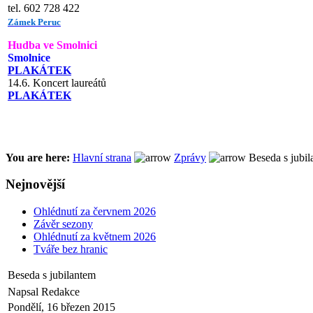
tel. 602 728 422
Zámek Peruc
Hudba ve Smolnici
Smolnice
PLAKÁTEK
14.6. Koncert laureátů
PLAKÁTEK
You are here:
Hlavní strana
Zprávy
Beseda s jubil
Nejnovější
Ohlédnutí za červnem 2026
Závěr sezony
Ohlédnutí za květnem 2026
Tváře bez hranic
Beseda s jubilantem
Napsal Redakce
Pondělí, 16 březen 2015