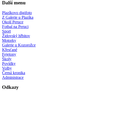
Další menu
Plazíkovo digifoto
Z Galerie u Plazíka
Okolí Peruce
Fotbal na Peruci
Sport
Židovský hřbitov
Motorky
Galerie u Kozorožce
Křesťané
Fejetony
Školy
Povídky
Volby
Černá kronika
Administrace
Odkazy