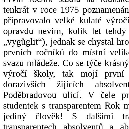
tenkrát v roce 1975 poznamenán
připravovalo velké kulaté výroč
opravdu nevím, kolik let tehdy 
„vygůglit“), jednak se chystal h
prvních ročníků do místní velik
svazu mládeže. Co se týče krásný
výročí školy, tak mojí prvn
dorazivších žijících absol
Poděbradovou ulicí. V čele pr
studentek s transparentem Rok m
jediný člověk! S dalšími tr
transparentech absolventů a ab