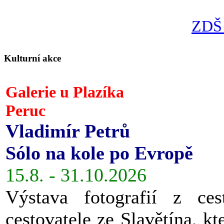
ZDŠ 
Kulturní akce
Galerie u Plazíka
Peruc
Vladimír Petrů
Sólo na kole po Evropě
15.8. - 31.10.2026
Výstava fotografií z ces
cestovatele ze Slavětína, kt