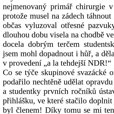
nejmenovaný primář chirurgie v 
protože musel na zádech táhnout 
občas vyluzoval otřesné pazvuk
dlouhou dobu visela na chodbě ve
docela dobrým terčem students
jsem mohl dopadnout i hůř, a děl
v provedení „a la tehdejší NDR!“
Co se týče skupinové svazácké o
podařilo nechtěně udělat opravdu 
a studentky prvních ročníků úst
přihlášku, ve které stačilo dopln
byl členem! Díky tomu se mi ten