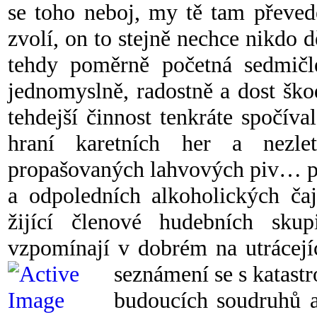
se toho neboj, my tě tam převed
zvolí, on to stejně nechce nikdo d
tehdy poměrně početná sedmičl
jednomyslně, radostně a dost škod
tehdejší činnost tenkráte spočív
hraní karetních her a nezlet
propašovaných lahvových piv… př
a odpoledních alkoholických čaj
žijící členové hudebních sk
vzpomínají v dobrém na utrácejí
seznámení se s katast
budoucích soudruhů 