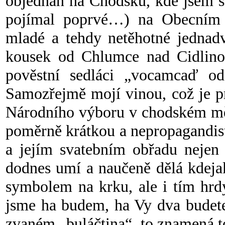
objednán na Chodsku, kde jsem s
pojímal poprvé…) na Obecním
mladé a tehdy netěhotné jednadv
kousek od Chlumce nad Cidlinou
pověstní sedláci „vocamcaď o
Samozřejmě mojí vinou, což je p
Národního výboru v chodském měs
poměrně krátkou a nepropagandis
a jejím svatebním obřadu nejen 
dodnes umí a naučeně dělá kdeja
symbolem na krku, ale i tím hr
jsme ha budem, ha Vy dva budete
zvaném „buláčtina“, to znamená to,