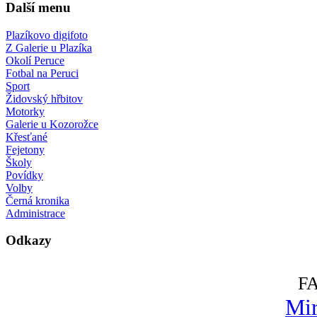
Další menu
Plazíkovo digifoto
Z Galerie u Plazíka
Okolí Peruce
Fotbal na Peruci
Sport
Židovský hřbitov
Motorky
Galerie u Kozorožce
Křesťané
Fejetony
Školy
Povídky
Volby
Černá kronika
Administrace
Odkazy
F
Mir