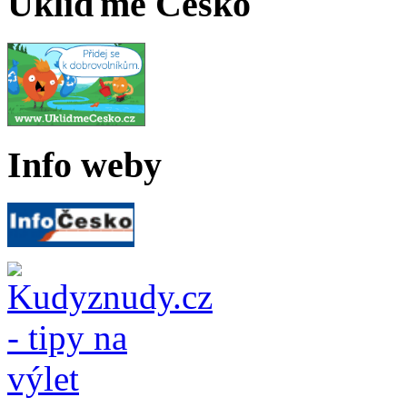
Ukliďme Česko
Info weby