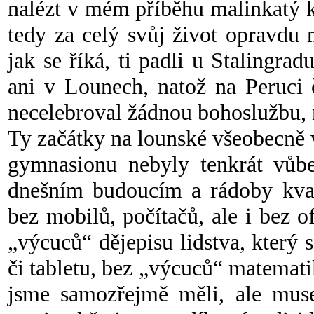
nalézt v mém příběhu malinkatý 
tedy za celý svůj život opravdu 
jak se říká, ti padli u Stalingr
ani v Lounech, natož na Peruci 
necelebroval žádnou bohoslužbu
Ty začátky na lounské všeobecně vz
gymnasionu nebyly tenkrát vůb
dnešním budoucím a rádoby kva
bez mobilů, počítačů, ale i bez 
„výcuců“ dějepisu lidstva, který 
či tabletu, bez „výcuců“ matemat
jsme samozřejmě měli, ale musel