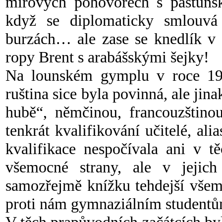
mírových pohovorech s paštuns
když se diplomaticky smlouvá
burzách… ale zase se knedlík v 
ropy Brent s arabášskými šejky!
Na lounském gymplu v roce 197
ruština sice byla povinná, ale jin
hubě“, němčinou, francouzštinou
tenkrát kvalifikování učitelé, ali
kvalifikace nespočívala ani v t
všemocné strany, ale v jejich 
samozřejmě knížku tehdejší všemoc
proti nám gymnaziálním student