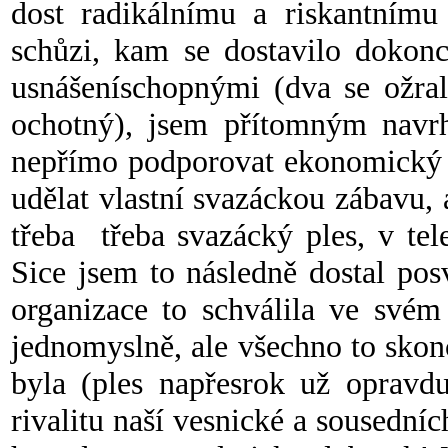
dost radikálnímu a riskantnímu
schůzi, kam se dostavilo dokonc
usnášeníschopnými (dva se ožra
ochotný), jsem přítomným navrh
nepřímo podporovat ekonomický r
udělat vlastní svazáckou zábavu, 
třeba třeba svazácký ples, v te
Sice jsem to následně dostal po
organizace to schválila ve svém
jednomyslně, ale všechno to skon
byla (ples napřesrok už opravdu
rivalitu naší vesnické a sousedn