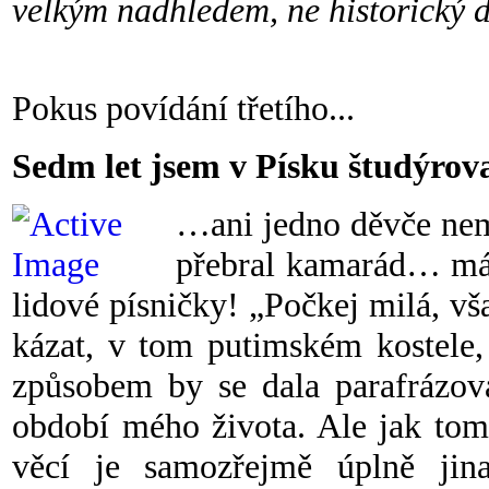
velkým nadhledem, ne historický 
Pokus povídání třetího...
Sedm let jsem v Písku študýro
…ani jedno děvče nem
přebral kamarád… má 
lidové písničky! „Počkej milá, vš
kázat, v tom putimském kostele,
způsobem by se dala parafrázova
období mého života. Ale jak tom
věcí je samozřejmě úplně ji