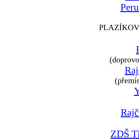
Peru
PLAZÍKOV
(doprovod
Raj
(přemís
Rajč
ZDŠ Tř