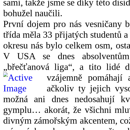
sami, takže jsme se díky této disi
bohužel naučili.
První dojem pro nás vesničany b
třída měla 33 přijatých studentů a
okresu nás bylo celkem osm, osta
V USA se dnes absolventům j
„břečťanová liga“, a tito lidé 
vzájemně pomáhají 
ačkoliv ty jejich vy
možná ani dnes nedosahují kva
gymplu… akorát, že všichni mluv
divným zámořským akcentem, což 