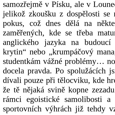
samozřejmě v Písku, ale v Lounech
jelikož zkoušku z dospělosti se
pokus, což dnes dělá na někte
zaměřených, kde se třeba matu
anglického jazyka na budoucí 
krytin“ nebo „krumpáčový mana
studentkám vážné problémy… no a
docela pravda. Po spolužácích j
dívali pouze při tělocviku, kde hr
že tě nějaká svině kopne zezadu
rámci egoistické samolibosti a 
sportovních výhrách již tehdy v