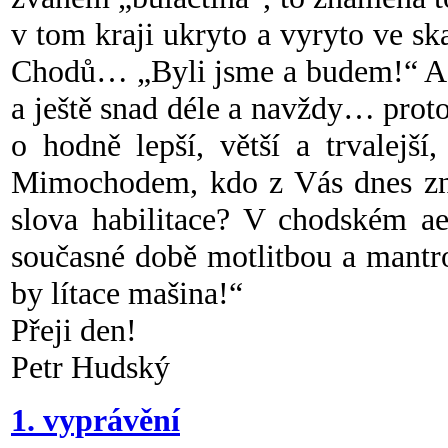
v tom kraji ukryto a vyryto ve sk
Chodů… „Byli jsme a budem!“ A 
a ještě snad déle a navždy… prot
o hodně lepší, větší a trvalejší
Mimochodem, kdo z Vás dnes zn
slova habilitace? V chodském ae
současné době motlitbou a mantr
by lítace mašina!“
Přeji den!
Petr Hudský
1. vyprávění