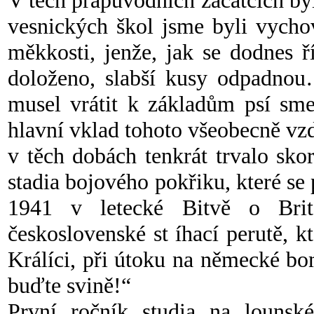
V těch prapůvodních začátcích byl
vesnických škol jsme byli vychov
měkkosti, jenže, jak se dodnes ř
doloženo, slabší kusy odpadno
musel vrátit k základům psí sme
hlavní vklad tohoto všeobecně vzd
v těch dobách tenkrát trvalo sko
stadia bojového pokřiku, které se
1941 v letecké Bitvě o Britá
československé st
íhací perutě, k
Králíci, při útoku na německé bo
buďte svině!“
První ročník studia na lounsk