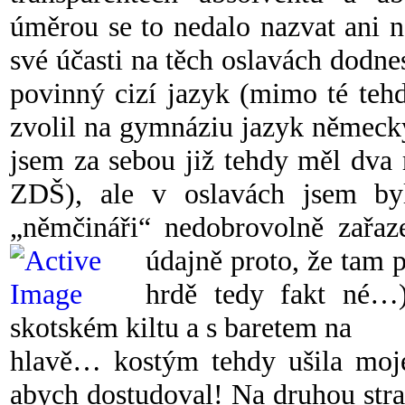
úměrou se to nedalo nazvat ani 
své účasti na těch oslavách dodn
povinný cizí jazyk (mimo té tehd
zvolil na gymnáziu jazyk německ
jsem za sebou již tehdy měl dva
ZDŠ), ale v oslavách jsem byl
„němčináři“ nedobrovolně zařaze
údajně proto, že tam 
hrdě tedy fakt né…
skotském kiltu a s baretem na
hlavě… kostým tehdy ušila moje
abych dostudoval! Na druhou stra