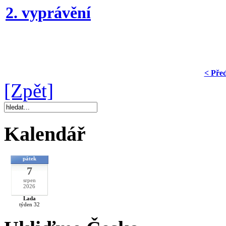
2. vyprávění
< Pře
[Zpět]
Kalendář
pátek
7
srpen
2026
Lada
týden 32