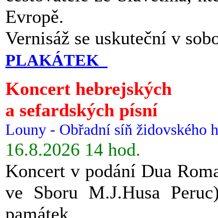
Evropě.
Vernisáž se uskuteční v sob
PLAKÁTEK
Koncert hebrejských
a sefardských písní
Louny - Obřadní síň židovského h
16.8.2026 14 hod.
Koncert v podání Dua Roman
ve Sboru M.J.Husa Peruc
památek.