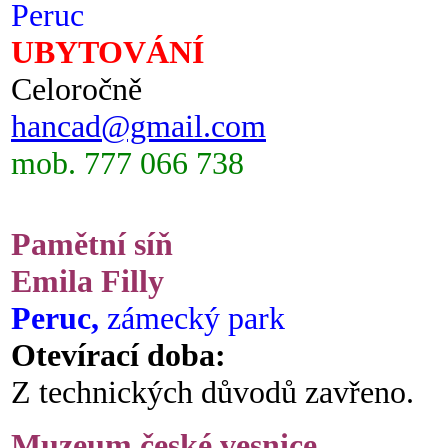
Peruc
UBYTOVÁNÍ
Celoročně
hancad@gmail.com
mob. 777 066 738
Pamětní síň
Emila Filly
Peruc,
zámecký park
Otevírací doba:
Z technických důvodů zavřeno.
Muzeum české vesnice