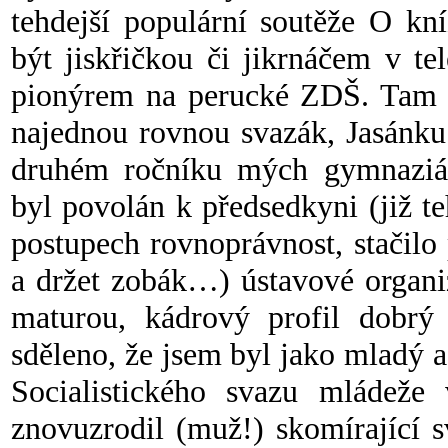
tehdejší populární soutěže O k
být jiskřičkou či jikrnáčem v te
pionýrem na perucké ZDŠ. Tam t
najednou rovnou svazák, Jasánku
druhém
ročníku mých gymnaziál
byl povolán k předsedkyni (již t
postupech rovnoprávnost, stačil
a držet zobák…) ústavové organi
maturou, kádrový profil dobrý
sděleno, že jsem byl jako mladý
Socialistického svazu mládež
znovuzrodil (muž!) skomírající 