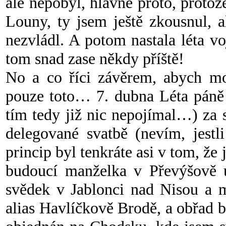
ale nepobyl, hlavně proto, protož
Louny, ty jsem ještě zkousnul, a
nezvládl. A potom nastala léta v
tom snad zase někdy příště!
No a co říci závěrem, abych mo
pouze toto… 7. dubna Léta páně 
tím tedy již nic nepojímal…) za
delegované svatbě (nevím, jestli
princip byl tenkráte asi v tom, že 
budoucí manželka v Převýšově 
svědek v Jablonci nad Nisou a 
alias Havlíčkově Brodě, a obřad b