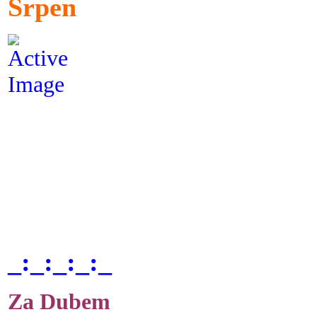
Srpen
_:_:_:_:_
Za Dubem