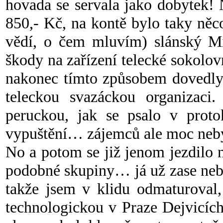
hovada se servala jako dobytek! 
850,- Kč, na kontě bylo taky něco
vědí, o čem mluvím) slánský M
škody na zařízení telecké sokolov
nakonec tímto způsobem dovedly
teleckou svazáckou organizaci
peruckou, jak se psalo v proto
vypuštění… zájemců ale moc neb
No a potom se již jenom jezdilo 
podobné skupiny… já už zase neby
takže jsem v klidu odmaturoval,
technologickou v Praze Dejvicíc