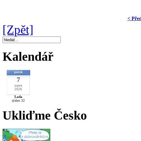
< Pře
[Zpět]
Kalendář
pátek
7
srpen
2026
Lada
týden 32
Ukliďme Česko