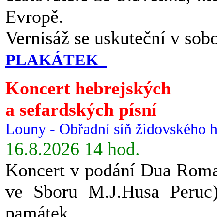
Evropě.
Vernisáž se uskuteční v sob
PLAKÁTEK
Koncert hebrejských
a sefardských písní
Louny - Obřadní síň židovského h
16.8.2026 14 hod.
Koncert v podání Dua Roman
ve Sboru M.J.Husa Peruc
památek.