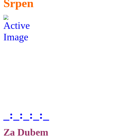
Srpen
_:_:_:_:_
Za Dubem