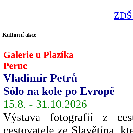
ZDŠ 
Kulturní akce
Galerie u Plazíka
Peruc
Vladimír Petrů
Sólo na kole po Evropě
15.8. - 31.10.2026
Výstava fotografií z ces
cestovatele ze Slavětína, kt