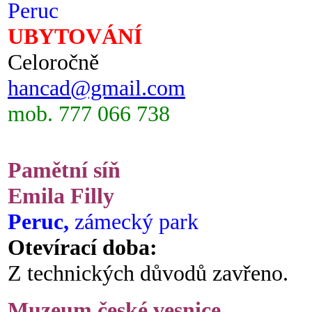
Peruc
UBYTOVÁNÍ
Celoročně
hancad@gmail.com
mob. 777 066 738
Pamětní síň
Emila Filly
Peruc,
zámecký park
Otevírací doba:
Z technických důvodů zavřeno.
Muzeum české vesnice