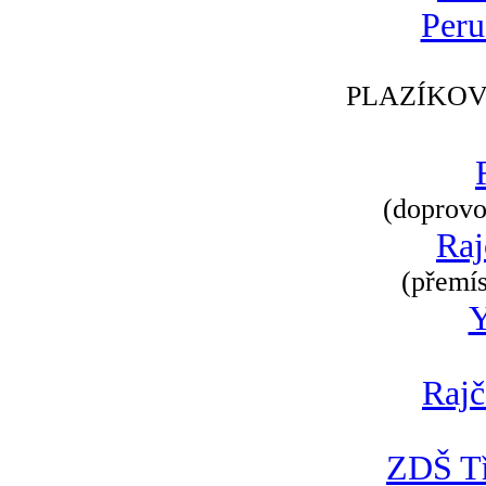
Peru
PLAZÍKOV
(doprovod
Raj
(přemís
Rajč
ZDŠ Tř