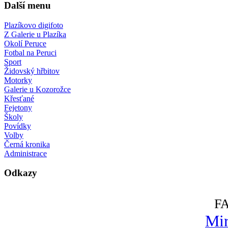
Další menu
Plazíkovo digifoto
Z Galerie u Plazíka
Okolí Peruce
Fotbal na Peruci
Sport
Židovský hřbitov
Motorky
Galerie u Kozorožce
Křesťané
Fejetony
Školy
Povídky
Volby
Černá kronika
Administrace
Odkazy
F
Mir