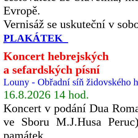
Evropě.
Vernisáž se uskuteční v sob
PLAKÁTEK
Koncert hebrejských
a sefardských písní
Louny - Obřadní síň židovského h
16.8.2026 14 hod.
Koncert v podání Dua Roman
ve Sboru M.J.Husa Peruc
památek.