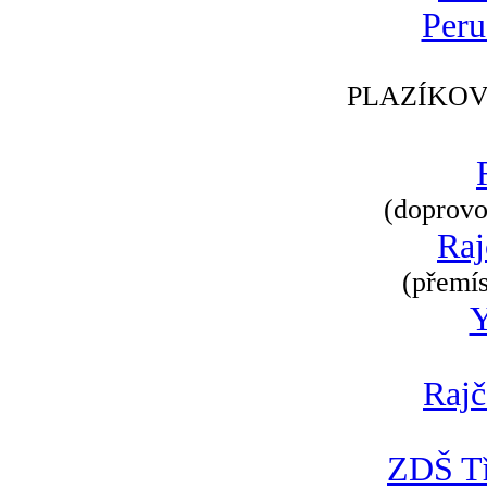
Peru
PLAZÍKOV
(doprovod
Raj
(přemís
Rajč
ZDŠ Tř