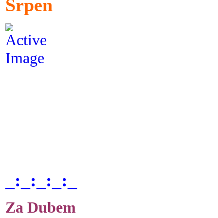
Srpen
_:_:_:_:_
Za Dubem