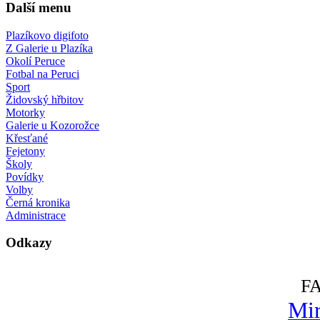
Další menu
Plazíkovo digifoto
Z Galerie u Plazíka
Okolí Peruce
Fotbal na Peruci
Sport
Židovský hřbitov
Motorky
Galerie u Kozorožce
Křesťané
Fejetony
Školy
Povídky
Volby
Černá kronika
Administrace
Odkazy
F
Mir