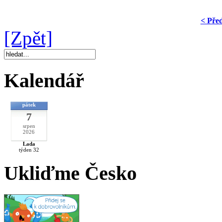
< Pře
[Zpět]
Kalendář
pátek
7
srpen
2026
Lada
týden 32
Ukliďme Česko