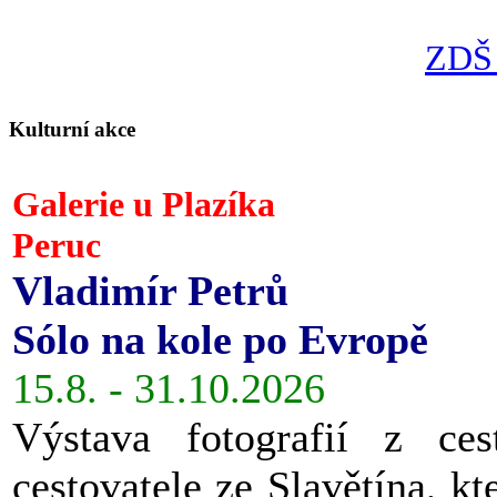
ZDŠ 
Kulturní akce
Galerie u Plazíka
Peruc
Vladimír Petrů
Sólo na kole po Evropě
15.8. - 31.10.2026
Výstava fotografií z ces
cestovatele ze Slavětína, kt