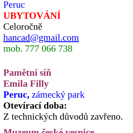
Peruc
UBYTOVÁNÍ
Celoročně
hancad@gmail.com
mob. 777 066 738
Pamětní síň
Emila Filly
Peruc,
zámecký park
Otevírací doba:
Z technických důvodů zavřeno.
Muzeum české vesnice