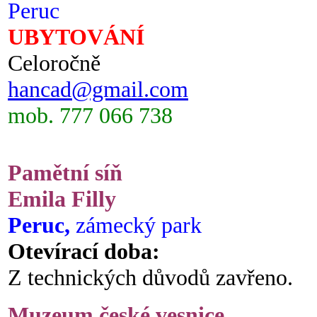
Peruc
UBYTOVÁNÍ
Celoročně
hancad@gmail.com
mob. 777 066 738
Pamětní síň
Emila Filly
Peruc,
zámecký park
Otevírací doba:
Z technických důvodů zavřeno.
Muzeum české vesnice