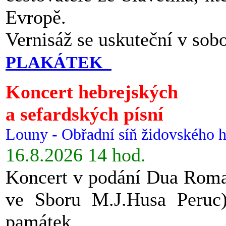
Evropě.
Vernisáž se uskuteční v sob
PLAKÁTEK
Koncert hebrejských
a sefardských písní
Louny - Obřadní síň židovského h
16.8.2026 14 hod.
Koncert v podání Dua Roman
ve Sboru M.J.Husa Peruc
památek.