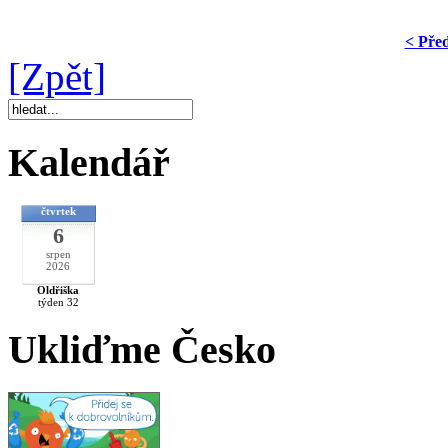
< Pře
[Zpět]
Kalendář
čtvrtek
6
srpen
2026
Oldřiška
týden 32
Ukliďme Česko