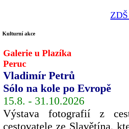
ZDŠ 
Kulturní akce
Galerie u Plazíka
Peruc
Vladimír Petrů
Sólo na kole po Evropě
15.8. - 31.10.2026
Výstava fotografií z ces
cestovatele ze Slavětína, kt