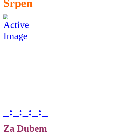
Srpen
_:_:_:_:_
Za Dubem