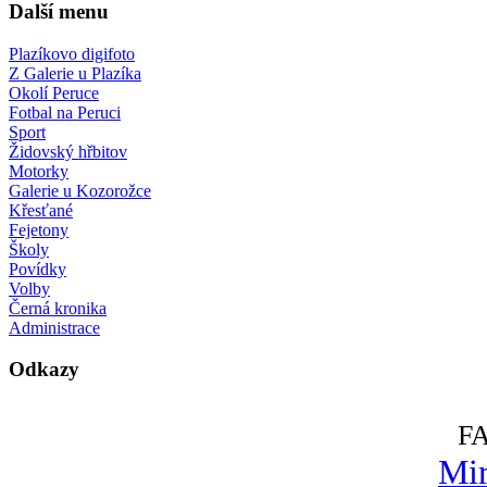
Další menu
Plazíkovo digifoto
Z Galerie u Plazíka
Okolí Peruce
Fotbal na Peruci
Sport
Židovský hřbitov
Motorky
Galerie u Kozorožce
Křesťané
Fejetony
Školy
Povídky
Volby
Černá kronika
Administrace
Odkazy
F
Mir