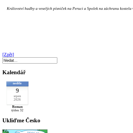
Království hudby a veselých písniček na Peruci a Spolek na záchranu kostela
[Zpět]
Kalendář
neděle
9
srpen
2026
Roman
týden 32
Ukliďme Česko