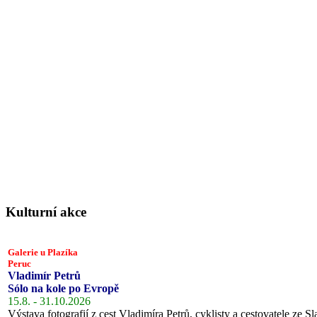
Kulturní akce
Galerie u Plazíka
Peruc
Vladimír Petrů
Sólo na kole po Evropě
15.8. - 31.10.2026
Výstava fotografií z cest Vladimíra Petrů, cyklisty a cestovatele ze Sl