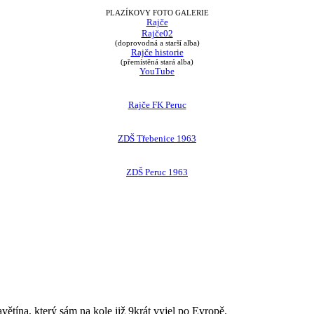
PLAZÍKOVY FOTO GALERIE
Rajče
Rajče02
(doprovodná a starší alba)
Rajče historie
(přemístěná stará alba)
YouTube
Rajče FK Peruc
ZDŠ Třebenice 1963
ZDŠ Peruc 1963
avětína, který sám na kole již 9krát vyjel po Evropě.