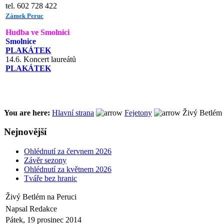
tel. 602 728 422
Zámek Peruc
Hudba ve Smolnici
Smolnice
PLAKÁTEK
14.6. Koncert laureátů
PLAKÁTEK
You are here:
Hlavní strana
Fejetony
Živý Betlém 
Nejnovější
Ohlédnutí za červnem 2026
Závěr sezony
Ohlédnutí za květnem 2026
Tváře bez hranic
Živý Betlém na Peruci
Napsal Redakce
Pátek, 19 prosinec 2014