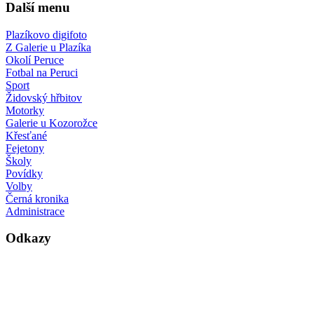
Další menu
Plazíkovo digifoto
Z Galerie u Plazíka
Okolí Peruce
Fotbal na Peruci
Sport
Židovský hřbitov
Motorky
Galerie u Kozorožce
Křesťané
Fejetony
Školy
Povídky
Volby
Černá kronika
Administrace
Odkazy