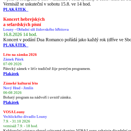
Vernisáž se uskuteční v sobotu 15.8. ve 14 hod.
PLAKÁTEK
Koncert hebrejských
a sefardských písní
Louny - Obřadní síň židovského hřbitova
16.8.2026 14 hod.
Koncert v podání Dua Romanco pořádá jako každý rok (dříve ve Sb
PLAKÁTEK
Léto na zámku 2026
Zámek Pátek
07-09 2026
Pátecký zámek v léťe tradičně žije pestrým programem.
Plakátek
Zámeké kulturní léto
Nový Hrad - Jimlín
06-08 2026
Bohatý program na nádvoří i uvnitř zámku.
Plakátek
VOSA Louny
Vrchlického divadlo Louny
7.9. - 31.10 2026
vernisáž 7.9. - 18 hod.
Každoroční výstava obrazů výtvarné skupiny VOSA Louny zahajuje divadelní s