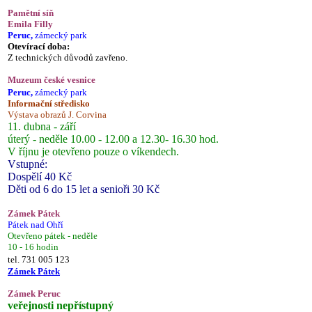
Pamětní síň
Emila Filly
Peruc,
zámecký park
Otevírací doba:
Z technických důvodů zavřeno.
Muzeum české vesnice
Peruc,
zámecký park
Informační středisko
Výstava obrazů J. Corvina
11. dubna - září
úterý - neděle 10.00 - 12.00 a 12.30- 16.30 hod.
V říjnu je otevřeno pouze o víkendech.
Vstupné:
Dospělí 40 Kč
Děti od 6 do 15 let a senioři 30 Kč
Zámek Pátek
Pátek nad Ohří
Otevřeno pátek - neděle
10 - 16 hodin
tel. 731 005 123
Zámek Pátek
Zámek Peruc
veřejnosti nepřístupný