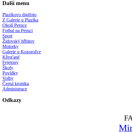
Další menu
Plazíkovo digifoto
Z Galerie u Plazíka
Okolí Peruce
Fotbal na Peruci
Sport
Židovský hřbitov
Motorky
Galerie u Kozorožce
Křesťané
Fejetony
Školy
Povídky
Volby
Černá kronika
Administrace
Odkazy
F
Mir