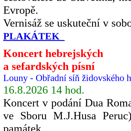
Evropě.
Vernisáž se uskuteční v sob
PLAKÁTEK
Koncert hebrejských
a sefardských písní
Louny - Obřadní síň židovského h
16.8.2026 14 hod.
Koncert v podání Dua Roman
ve Sboru M.J.Husa Peruc
památek.