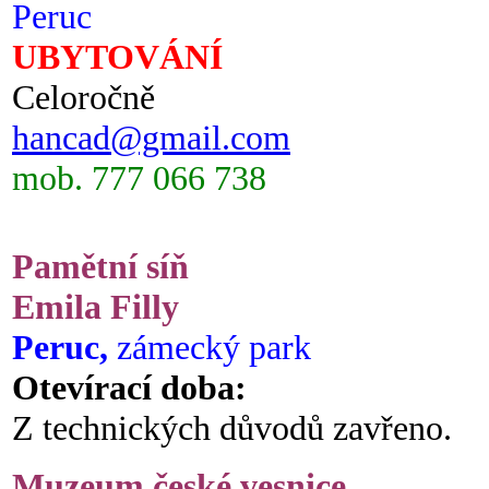
Peruc
UBYTOVÁNÍ
Celoročně
hancad@gmail.com
mob. 777 066 738
Pamětní síň
Emila Filly
Peruc,
zámecký park
Otevírací doba:
Z technických důvodů zavřeno.
Muzeum české vesnice