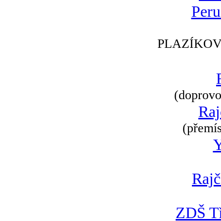
Peru
PLAZÍKOV
(doprovod
Raj
(přemís
Rajč
ZDŠ Tř