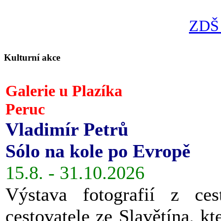
ZDŠ 
Kulturní akce
Galerie u Plazíka
Peruc
Vladimír Petrů
Sólo na kole po Evropě
15.8. - 31.10.2026
Výstava fotografií z ces
cestovatele ze Slavětína, kt