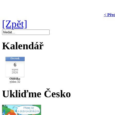
< Pře
[Zpět]
Kalendář
čtvrtek
6
srpen
2026
Oldřiška
týden 32
Ukliďme Česko