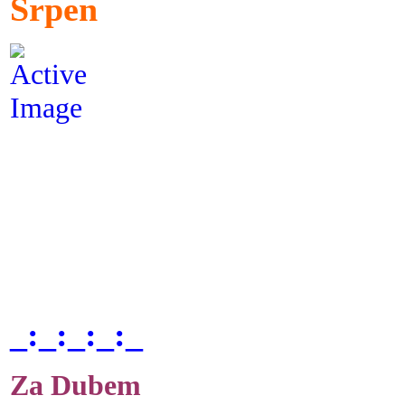
Srpen
_:_:_:_:_
Za Dubem