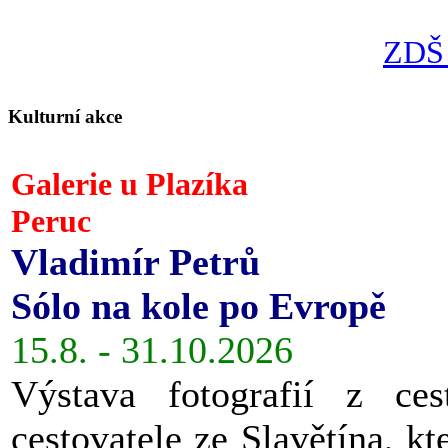
ZDŠ 
Kulturní akce
Galerie u Plazíka
Peruc
Vladimír Petrů
Sólo na kole po Evropě
15.8. - 31.10.2026
Výstava fotografií z ces
cestovatele ze Slavětína, kt