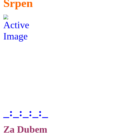
Srpen
_:_:_:_:_
Za Dubem