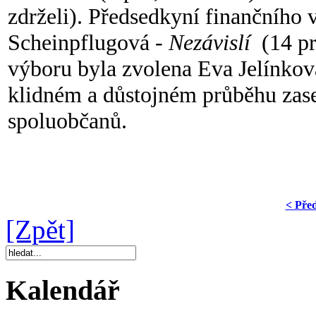
zdrželi). Předsedkyní finančního 
Scheinpflugová -
Nezávislí
(14 pr
výboru byla zvolena Eva Jelínkov
klidném a důstojném průběhu zase
spoluobčanů.
< Pře
[Zpět]
Kalendář