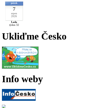
pátek
7
srpen
2026
Lada
týden 32
Ukliďme Česko
Info weby