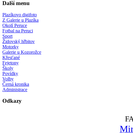
Další menu
Plazíkovo digifoto
Z Galerie u Plazíka
Okolí Peruce
Fotbal na Peruci
Sport
Židovský hřbitov
Motorky
Galerie u Kozorožce
Křesťané
Fejetony
Školy
Povídky
Volby
Černá kronika
Administrace
Odkazy
F
Mir