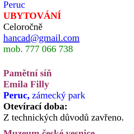
Peruc
UBYTOVÁNÍ
Celoročně
hancad@gmail.com
mob. 777 066 738
Pamětní síň
Emila Filly
Peruc,
zámecký park
Otevírací doba:
Z technických důvodů zavřeno.
Muzeum české vesnice