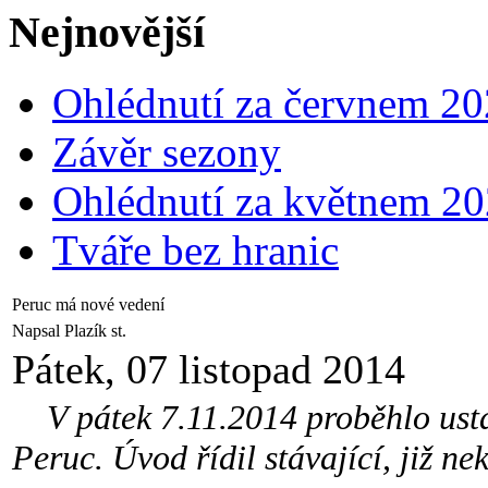
Nejnovější
Ohlédnutí za červnem 2
Závěr sezony
Ohlédnutí za květnem 2
Tváře bez hranic
Peruc má nové vedení
Napsal Plazík st.
Pátek, 07 listopad 2014
V pátek 7.11.2014 proběhlo ustav
Peruc. Úvod řídil stávající, již n