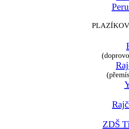
Peru
PLAZÍKOV
(doprovod
Raj
(přemís
Rajč
ZDŠ Tř