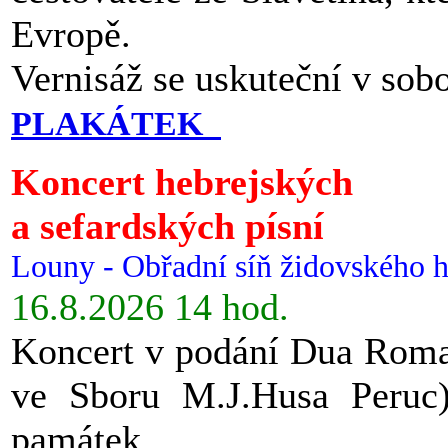
Evropě.
Vernisáž se uskuteční v sob
PLAKÁTEK
Koncert hebrejských
a sefardských písní
Louny - Obřadní síň židovského h
16.8.2026 14 hod.
Koncert v podání Dua Roman
ve Sboru M.J.Husa Peruc
památek.