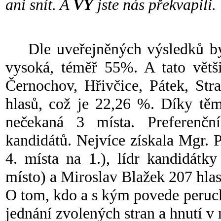
ani snít. A
VY
jste nás překvapili.
Dle uveřejněných výsledků byl
vysoká, téměř 55%. A tato větš
Černochov, Hřivčice, Pátek, Str
hlasů, což je 22,26 %. Díky těm
nečekaná 3 místa. Preferenčn
kandidátů. Nejvíce získala Mgr. 
4. místa na 1.), lídr kandidátk
místo) a Miroslav Blažek 207 hlasů
O tom, kdo a s kým povede peruck
jednání zvolených stran a hnutí v 