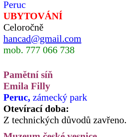
Peruc
UBYTOVÁNÍ
Celoročně
hancad@gmail.com
mob. 777 066 738
Pamětní síň
Emila Filly
Peruc,
zámecký park
Otevírací doba:
Z technických důvodů zavřeno.
Muzeum české vesnice