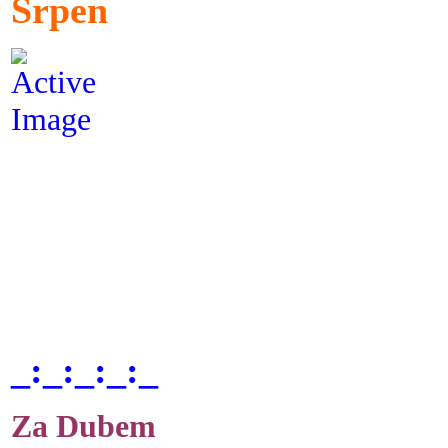
Srpen
_:_:_:_:_
Za Dubem