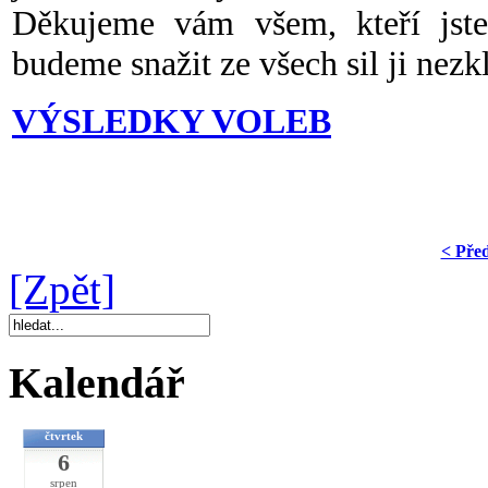
Děkujeme vám všem, kteří jste
budeme snažit ze všech sil ji nezk
VÝSLEDKY VOLEB
< Pře
[Zpět]
Kalendář
čtvrtek
6
srpen