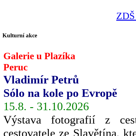
ZDŠ 
Kulturní akce
Galerie u Plazíka
Peruc
Vladimír Petrů
Sólo na kole po Evropě
15.8. - 31.10.2026
Výstava fotografií z ces
cestovatele ze Slavětína, kt