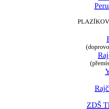
Peru
PLAZÍKOV
(doprovod
Raj
(přemís
Rajč
ZDŠ Tř