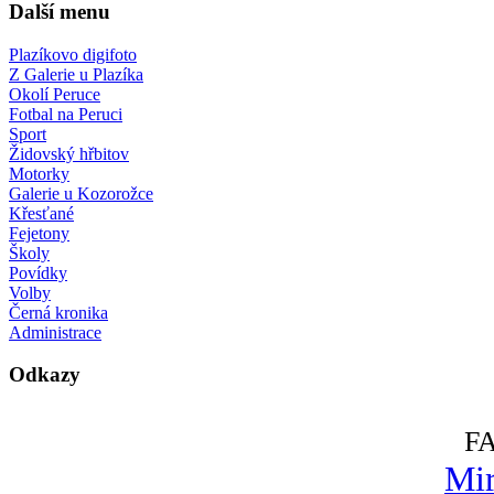
Další menu
Plazíkovo digifoto
Z Galerie u Plazíka
Okolí Peruce
Fotbal na Peruci
Sport
Židovský hřbitov
Motorky
Galerie u Kozorožce
Křesťané
Fejetony
Školy
Povídky
Volby
Černá kronika
Administrace
Odkazy
F
Mir