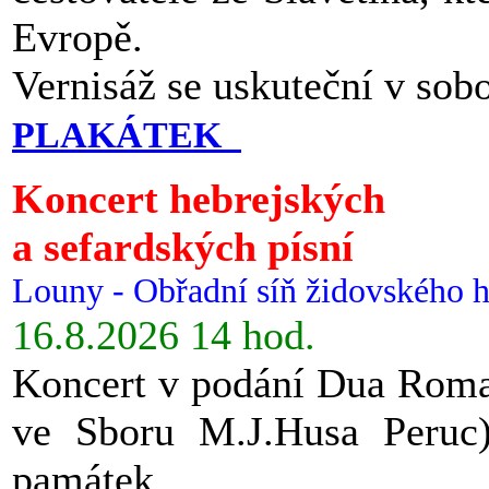
Evropě.
Vernisáž se uskuteční v sob
PLAKÁTEK
Koncert hebrejských
a sefardských písní
Louny - Obřadní síň židovského h
16.8.2026 14 hod.
Koncert v podání Dua Roman
ve Sboru M.J.Husa Peruc
památek.