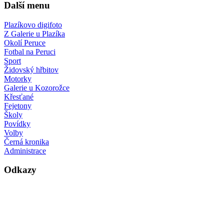
Další menu
Plazíkovo digifoto
Z Galerie u Plazíka
Okolí Peruce
Fotbal na Peruci
Sport
Židovský hřbitov
Motorky
Galerie u Kozorožce
Křesťané
Fejetony
Školy
Povídky
Volby
Černá kronika
Administrace
Odkazy