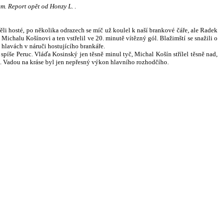
m. Report opět od Honzy L. .
měli hosté, po několika odrazech se míč už koulel k naší brankové čáře, ale Radek
ichalu Košínovi a ten vstřelil ve 20. minutě vítězný gól. Blažimští se snažili o
 hlavách v náruči hostujícího brankáře.
 spíše Peruc. Vláďa Kosinský jen těsně minul tyč, Michal Košín střílel těsně nad,
nce. Vadou na kráse byl jen nepřesný výkon hlavního rozhodčího.