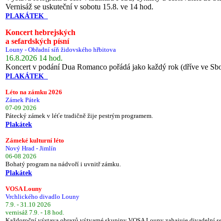
Vernisáž se uskuteční v sobotu 15.8. ve 14 hod.
PLAKÁTEK
Koncert hebrejských
a sefardských písní
Louny - Obřadní síň židovského hřbitova
16.8.2026 14 hod.
Koncert v podání Dua Romanco pořádá jako každý rok (dříve ve Sb
PLAKÁTEK
Léto na zámku 2026
Zámek Pátek
07-09 2026
Pátecký zámek v léťe tradičně žije pestrým programem.
Plakátek
Zámeké kulturní léto
Nový Hrad - Jimlín
06-08 2026
Bohatý program na nádvoří i uvnitř zámku.
Plakátek
VOSA Louny
Vrchlického divadlo Louny
7.9. - 31.10 2026
vernisáž 7.9. - 18 hod.
Každoroční výstava obrazů výtvarné skupiny VOSA Louny zahajuje divadelní s