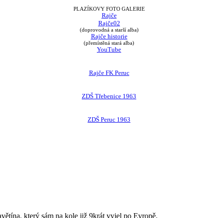
PLAZÍKOVY FOTO GALERIE
Rajče
Rajče02
(doprovodná a starší alba)
Rajče historie
(přemístěná stará alba)
YouTube
Rajče FK Peruc
ZDŠ Třebenice 1963
ZDŠ Peruc 1963
avětína, který sám na kole již 9krát vyjel po Evropě.