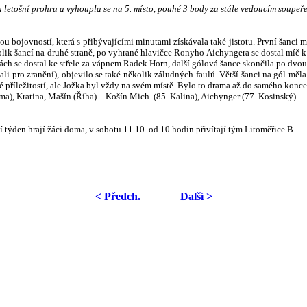
etošní prohru a vyhoupla se na 5. místo, pouhé 3 body za stále vedoucím soupeře
ckou bojovností, která s přibývajícími minutami získávala také jistotu. První šanci 
ik šancí na druhé straně, po vyhrané hlavičce Ronyho Aichyngera se dostal míč k M
ách se dostal ke střele za vápnem Radek Horn, další gólová šance skončila po dvou
dali pro zranění), objevilo se také několik záludných faulů. Větší šanci na gól měla
jaké příležitostí, ale Jožka byl vždy na svém místě. Bylo to drama až do samého ko
a), Kratina, Mašín (Říha) - Košín Mich. (85. Kalina), Aichynger (77. Kosinský)
tí týden hrají žáci doma, v sobotu 11.10. od 10 hodin přivítají tým Litoměřice B.
< Předch.
Další >