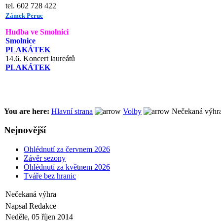
tel. 602 728 422
Zámek Peruc
Hudba ve Smolnici
Smolnice
PLAKÁTEK
14.6. Koncert laureátů
PLAKÁTEK
You are here:
Hlavní strana
Volby
Nečekaná výhr
Nejnovější
Ohlédnutí za červnem 2026
Závěr sezony
Ohlédnutí za květnem 2026
Tváře bez hranic
Nečekaná výhra
Napsal Redakce
Neděle, 05 říjen 2014