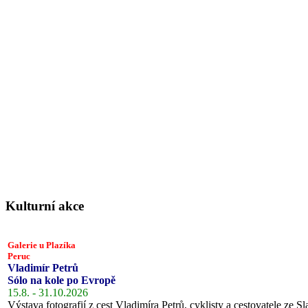
Kulturní akce
Galerie u Plazíka
Peruc
Vladimír Petrů
Sólo na kole po Evropě
15.8. - 31.10.2026
Výstava fotografií z cest Vladimíra Petrů, cyklisty a cestovatele ze Sl