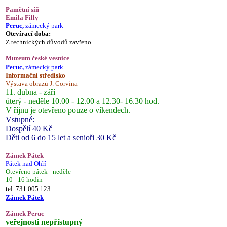
Pamětní síň
Emila Filly
Peruc,
zámecký park
Otevírací doba:
Z technických důvodů zavřeno.
Muzeum české vesnice
Peruc,
zámecký park
Informační středisko
Výstava obrazů J. Corvina
11. dubna - září
úterý - neděle 10.00 - 12.00 a 12.30- 16.30 hod.
V říjnu je otevřeno pouze o víkendech.
Vstupné:
Dospělí 40 Kč
Děti od 6 do 15 let a senioři 30 Kč
Zámek Pátek
Pátek nad Ohří
Otevřeno pátek - neděle
10 - 16 hodin
tel. 731 005 123
Zámek Pátek
Zámek Peruc
veřejnosti nepřístupný