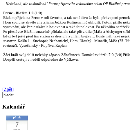
Nečekaná, ale zasloužená! Peruc připravila vedoucímu celku OP Blažimi prvou l
Peruc - Blažim 1:0
(1:0)
Blažim přijela na Peruc v roli favorita, a tak není divu že byli překvapeni peru
Horn spolu se skvěle chytajícím Jožkou Košínem míč uklidili. Potom přišlo někol
vyrovnání, ale Peruc ukázala bojovnost a také fotbalovost. Po několika narážečk
Po přestávce Blažim znatelně přidala, ale také přitvrdila (Máša a Aichynger stří
když byl ještě před tím stažen za dres při rychlém brejku.... Hosté měli také ně
sestava:
Košín J. - Suchopár, Nechanický, Horn, Dlouhý - Minařík, Máša (75. Tům
rozhodčí:
Vysočanský - Kopřiva, Kaplan
Žáci hráli svůj další nelehký zápas v Záhořanech. Domácí zvítězili 7:0 (3:0) Příš
Dospělí cestují v neděli odpoledne do Výškova.
[Zpět]
Kalendář
pátek
7
srpen