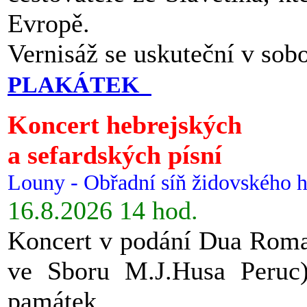
Evropě.
Vernisáž se uskuteční v sob
PLAKÁTEK
Koncert hebrejských
a sefardských písní
Louny - Obřadní síň židovského h
16.8.2026 14 hod.
Koncert v podání Dua Roman
ve Sboru M.J.Husa Peruc
památek.