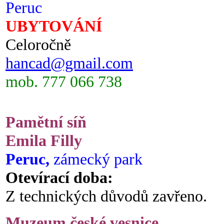
Peruc
UBYTOVÁNÍ
Celoročně
hancad@gmail.com
mob. 777 066 738
Pamětní síň
Emila Filly
Peruc,
zámecký park
Otevírací doba:
Z technických důvodů zavřeno.
Muzeum české vesnice