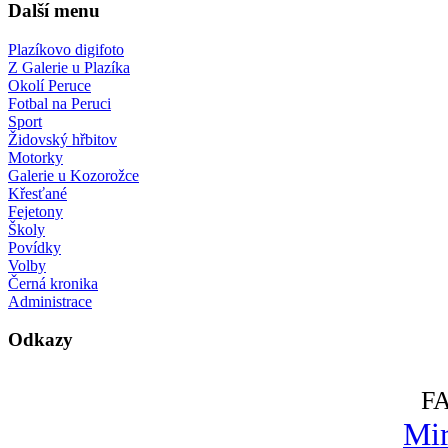
Další menu
Plazíkovo digifoto
Z Galerie u Plazíka
Okolí Peruce
Fotbal na Peruci
Sport
Židovský hřbitov
Motorky
Galerie u Kozorožce
Křesťané
Fejetony
Školy
Povídky
Volby
Černá kronika
Administrace
Odkazy
F
Mir