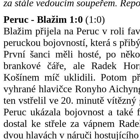
za stále vedoucím soupeřem. Repo
Peruc - Blažim 1:0
(1:0)
Blažim přijela na Peruc v roli fav
peruckou bojovností, která s přibý
První šanci měli hosté, po něko
brankové čáře, ale Radek Hor
Košínem míč uklidili. Potom při
vyhrané hlavičce Ronyho Aichyng
ten vstřelil ve 20. minutě vítězný 
Peruc ukázala bojovnost a také 
dostal ke střele za vápnem Rade
dvou hlavách v náruči hostujícího