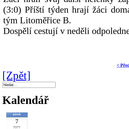
(3:0) Příští týden hrají žáci dom
tým Litoměřice B.
Dospělí cestují v neděli odpoledn
< Pře
[Zpět]
Kalendář
pátek
7
srpen