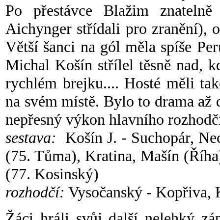
Po přestávce Blažim znatelně 
Aichynger střídali pro zranění), 
Větší šanci na gól měla spíše Pe
Michal Košín střílel těsně nad, k
rychlém brejku.... Hosté měli tak
na svém místě. Bylo to drama až 
nepřesný výkon hlavního rozhodč
sestava:
Košín J. - Suchopár, Ne
(75. Tůma), Kratina, Mašín (Říha
(77. Kosinský)
rozhodčí:
Vysočanský - Kopřiva, 
Žáci hráli svůj další nelehký z