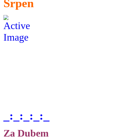
Srpen
_:_:_:_:_
Za Dubem