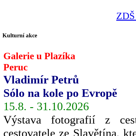
ZDŠ 
Kulturní akce
Galerie u Plazíka
Peruc
Vladimír Petrů
Sólo na kole po Evropě
15.8. - 31.10.2026
Výstava fotografií z ces
cestovatele ze Slavětína, kt