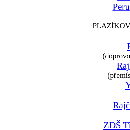
Peru
PLAZÍKOV
(doprovod
Raj
(přemís
Rajč
ZDŠ Tř