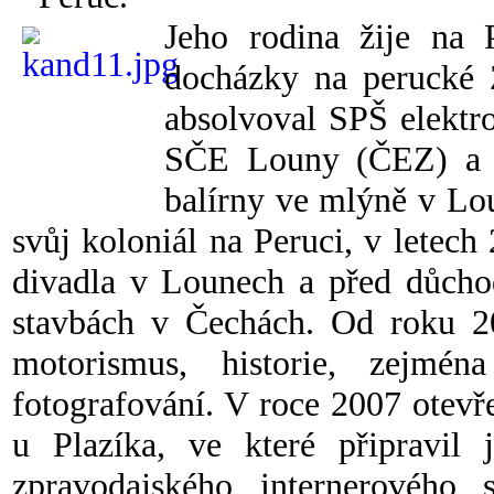
Jeho rodina žije na 
docházky na perucké 
absolvoval SPŠ elektr
SČE Louny (ČEZ) a o
balírny ve mlýně v Lo
svůj koloniál na Peruci, v letec
divadla v Lounech a před důcho
stavbách v Čechách. Od roku 20
motorismus, historie, zejmén
fotografování. V roce 2007 otevře
u Plazíka, ve které připravil 
zpravodajského internerového 