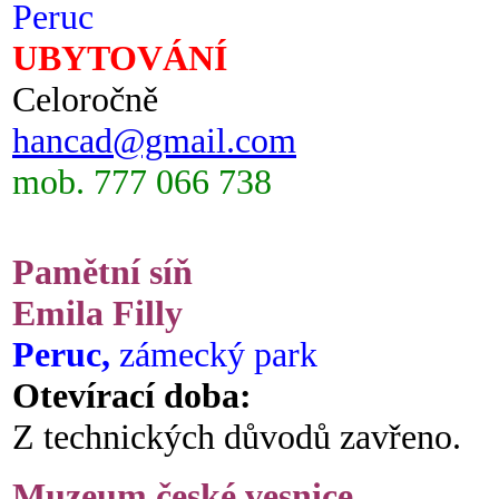
Peruc
UBYTOVÁNÍ
Celoročně
hancad@gmail.com
mob. 777 066 738
Pamětní síň
Emila Filly
Peruc,
zámecký park
Otevírací doba:
Z technických důvodů zavřeno.
Muzeum české vesnice