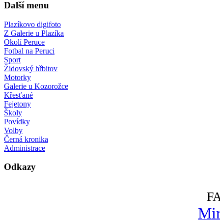
Další menu
Plazíkovo digifoto
Z Galerie u Plazíka
Okolí Peruce
Fotbal na Peruci
Sport
Židovský hřbitov
Motorky
Galerie u Kozorožce
Křesťané
Fejetony
Školy
Povídky
Volby
Černá kronika
Administrace
Odkazy
F
Mir