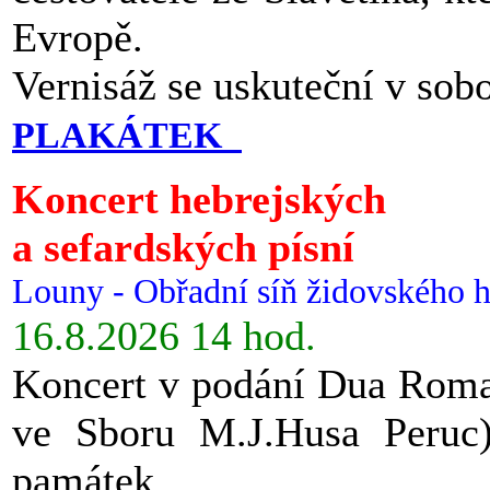
Evropě.
Vernisáž se uskuteční v sob
PLAKÁTEK
Koncert hebrejských
a sefardských písní
Louny - Obřadní síň židovského h
16.8.2026 14 hod.
Koncert v podání Dua Roman
ve Sboru M.J.Husa Peruc
památek.