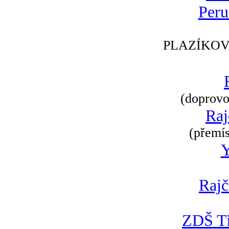
Peru
PLAZÍKOV
(doprovod
Raj
(přemís
Rajč
ZDŠ Tř