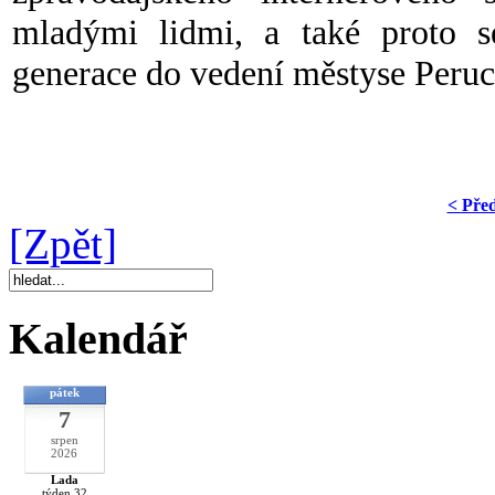
mladými lidmi, a také proto 
generace do vedení městyse Peruc
< Pře
[Zpět]
Kalendář
pátek
7
srpen
2026
Lada
týden 32