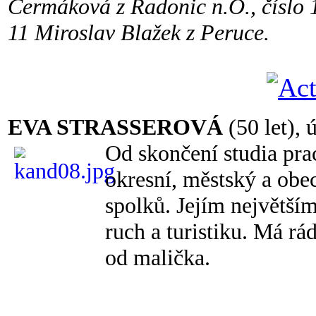
Čermáková z Radonic n.O., číslo 1
11 Miroslav Blažek z Peruce.
EVA STRASSEROVÁ
(50 let), 
Od skončení studia pra
okresní, městský a obec
spolků. Jejím největším
ruch a turistiku. Má rád
od malička.