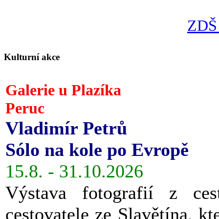
ZDŠ 
Kulturní akce
Galerie u Plazíka
Peruc
Vladimír Petrů
Sólo na kole po Evropě
15.8. - 31.10.2026
Výstava fotografií z ces
cestovatele ze Slavětína, kt