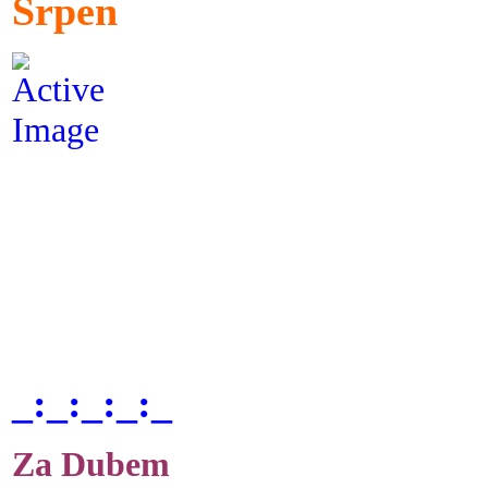
Srpen
_:_:_:_:_
Za Dubem