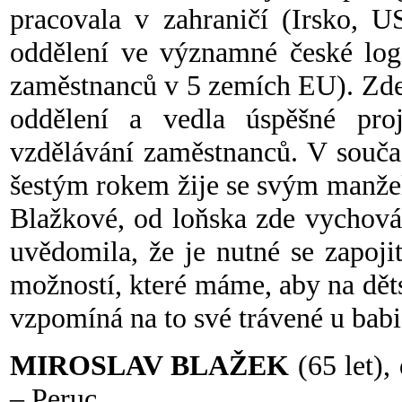
pracovala v zahraničí (Irsko, U
oddělení ve významné české log
zaměstnanců v 5 zemích EU). Zde
oddělení a vedla úspěšné proj
vzdělávání zaměstnanců. V souča
šestým rokem žije se svým manže
Blažkové, od loňska zde vychováv
uvědomila, že je nutné se zapoji
možností, které máme, aby na děts
vzpomíná na to své trávené u babi
MIROSLAV BLAŽEK
(65 let),
– Peruc.