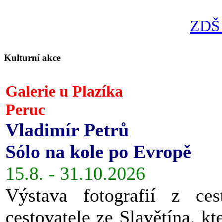
ZDŠ 
Kulturní akce
Galerie u Plazíka
Peruc
Vladimír Petrů
Sólo na kole po Evropě
15.8. - 31.10.2026
Výstava fotografií z ces
cestovatele ze Slavětína, kt