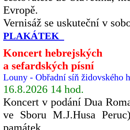
Evropě.
Vernisáž se uskuteční v sob
PLAKÁTEK
Koncert hebrejských
a sefardských písní
Louny - Obřadní síň židovského h
16.8.2026 14 hod.
Koncert v podání Dua Roman
ve Sboru M.J.Husa Peruc
památek.