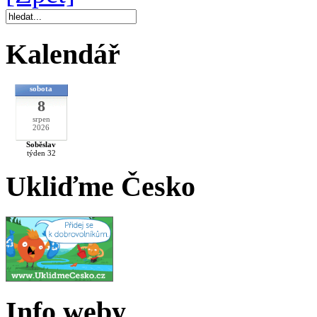
Kalendář
sobota
8
srpen
2026
Soběslav
týden 32
Ukliďme Česko
Info weby