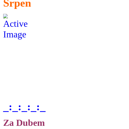
Srpen
_:_:_:_:_
Za Dubem