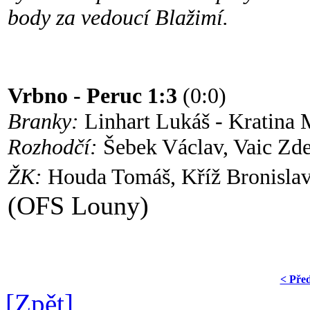
body za vedoucí Blažimí.
Vrbno - Peruc 1:3
(0:0)
Branky:
Linhart Lukáš - Kratina 
Rozhodčí:
Šebek Václav, Vaic Zde
ŽK:
Houda Tomáš, Kříž Bronislav
(OFS Louny)
< Pře
[Zpět]