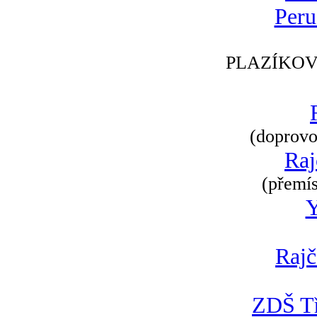
Peru
PLAZÍKOV
(doprovod
Raj
(přemís
Rajč
ZDŠ Tř