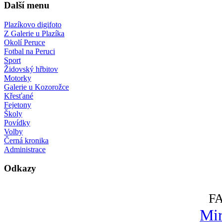
Další menu
Plazíkovo digifoto
Z Galerie u Plazíka
Okolí Peruce
Fotbal na Peruci
Sport
Židovský hřbitov
Motorky
Galerie u Kozorožce
Křesťané
Fejetony
Školy
Povídky
Volby
Černá kronika
Administrace
Odkazy
F
Mir