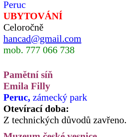
Peruc
UBYTOVÁNÍ
Celoročně
hancad@gmail.com
mob. 777 066 738
Pamětní síň
Emila Filly
Peruc,
zámecký park
Otevírací doba:
Z technických důvodů zavřeno.
Muzeum české vesnice