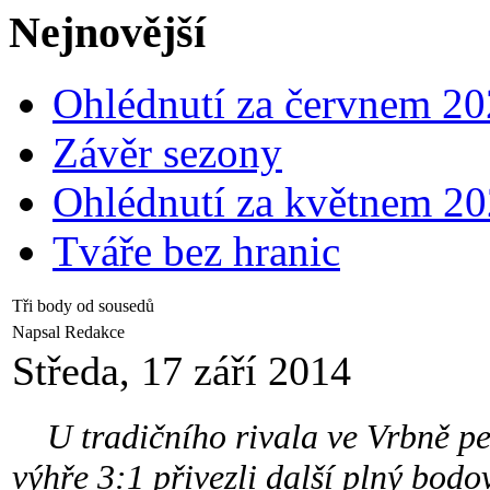
Nejnovější
Ohlédnutí za červnem 2
Závěr sezony
Ohlédnutí za květnem 2
Tváře bez hranic
Tři body od sousedů
Napsal Redakce
Středa, 17 září 2014
U tradičního rivala ve Vrbně peru
výhře 3:1 přivezli další plný bodov