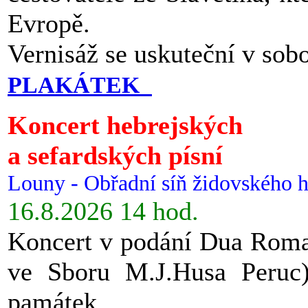
Evropě.
Vernisáž se uskuteční v sob
PLAKÁTEK
Koncert hebrejských
a sefardských písní
Louny - Obřadní síň židovského h
16.8.2026 14 hod.
Koncert v podání Dua Roman
ve Sboru M.J.Husa Peruc
památek.