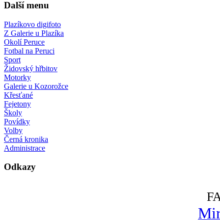
Další menu
Plazíkovo digifoto
Z Galerie u Plazíka
Okolí Peruce
Fotbal na Peruci
Sport
Židovský hřbitov
Motorky
Galerie u Kozorožce
Křesťané
Fejetony
Školy
Povídky
Volby
Černá kronika
Administrace
Odkazy
F
Mir