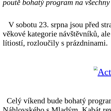
poutě bohatý program na všechny 
V sobotu 23. srpna jsou před st
věkové kategorie návštěvníků, ale 
lítiostí, rozloučily s prázdninami.
Celý víkend bude bohatý program
Náhlovského s Mladým, Kabát reviv