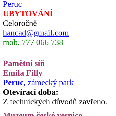
Peruc
UBYTOVÁNÍ
Celoročně
hancad@gmail.com
mob. 777 066 738
Pamětní síň
Emila Filly
Peruc,
zámecký park
Otevírací doba:
Z technických důvodů zavřeno.
Muzeum české vesnice