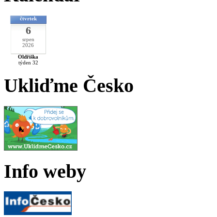
čtvrtek
6
srpen
2026
Oldřiška
týden 32
Ukliďme Česko
Info weby