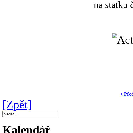
na statku 
< Pře
[Zpět]
Kalendář