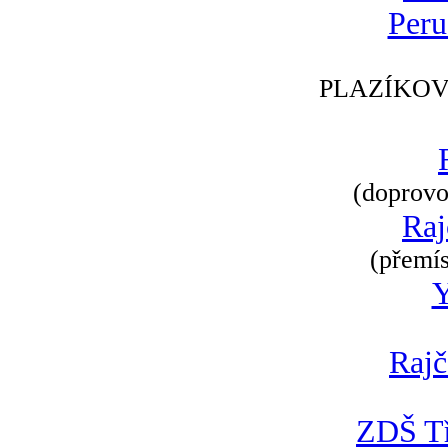
Peru
PLAZÍKOV
(doprovod
Raj
(přemís
Rajč
ZDŠ Tř