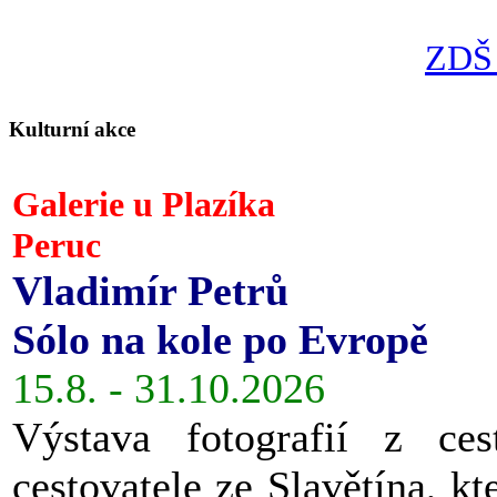
ZDŠ 
Kulturní akce
Galerie u Plazíka
Peruc
Vladimír Petrů
Sólo na kole po Evropě
15.8. - 31.10.2026
Výstava fotografií z ces
cestovatele ze Slavětína, kt