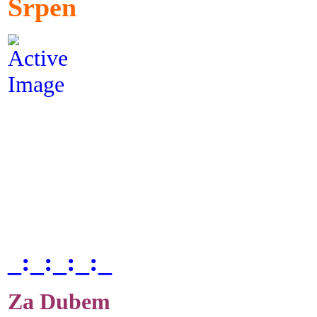
Srpen
_:_:_:_:_
Za Dubem