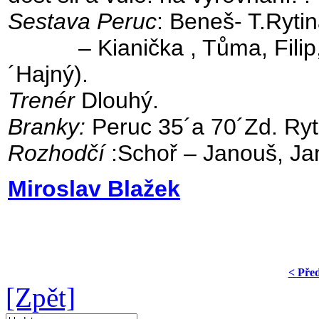
Sestava Peruc
: Beneš- T.Ryti
– Kianička , Tůma, Filip,Fr
´Hajný).
Trenér
Dlouhý.
Branky:
Peruc 35´a 70´Zd. Ryt
Rozhodčí
:Schoř – Janouš, Jan
Miroslav Blažek
< Pře
[Zpět]