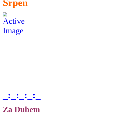
Srpen
_:_:_:_:_
Za Dubem