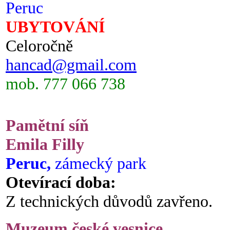
Peruc
UBYTOVÁNÍ
Celoročně
hancad@gmail.com
mob. 777 066 738
Pamětní síň
Emila Filly
Peruc,
zámecký park
Otevírací doba:
Z technických důvodů zavřeno.
Muzeum české vesnice