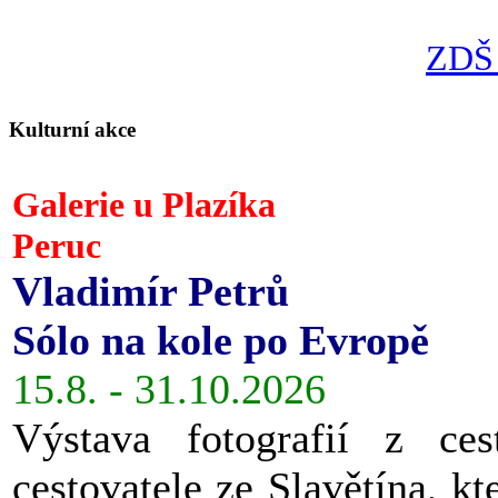
ZDŠ 
Kulturní akce
Galerie u Plazíka
Peruc
Vladimír Petrů
Sólo na kole po Evropě
15.8. - 31.10.2026
Výstava fotografií z ces
cestovatele ze Slavětína, kt