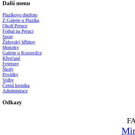
Další menu
Plazíkovo digifoto
Z Galerie u Plazíka
Okolí Peruce
Fotbal na Peruci
Sport
Židovský hřbitov
Motorky
Galerie u Kozorožce
Křesťané
Fejetony
Školy
Povídky
Volby
Černá kronika
Administrace
Odkazy
F
Mir