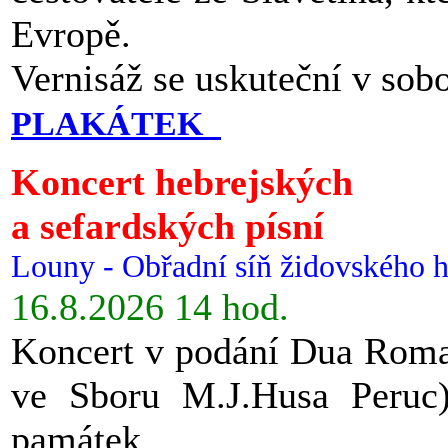
Evropě.
Vernisáž se uskuteční v sob
PLAKÁTEK
Koncert hebrejských
a sefardských písní
Louny - Obřadní síň židovského h
16.8.2026 14 hod.
Koncert v podání Dua Roman
ve Sboru M.J.Husa Peruc
památek.