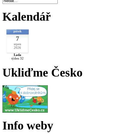
Kalendář
pátek
7
srpen
2026
Lada
týden 32
Ukliďme Česko
Info weby