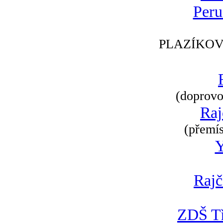
Peru
PLAZÍKOV
(doprovod
Raj
(přemís
Rajč
ZDŠ Tř