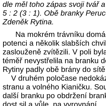
dle měl toho zápas svoji tvář 
5 : 2 (3 : 1). Obě branky Peruc
Zdeněk Rytina.
Na mokrém trávníku domácí vy
potenci a několik slabších chv
zaslouženě zvítězili. V poli b
téměř nevystřelila na branku 
Rytiny padly obě brány do sítě
V druhém poločase nedokáza
stranu a volného Kianičku. Sou
další branku po obdržení bran
dost sil a vůle. na vyrovnání. .