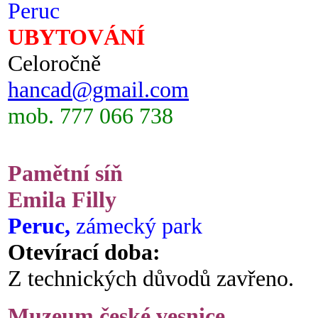
Peruc
UBYTOVÁNÍ
Celoročně
hancad@gmail.com
mob. 777 066 738
Pamětní síň
Emila Filly
Peruc,
zámecký park
Otevírací doba:
Z technických důvodů zavřeno.
Muzeum české vesnice