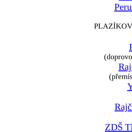
Peru
PLAZÍKOV
(doprovod
Raj
(přemís
Rajč
ZDŠ Tř