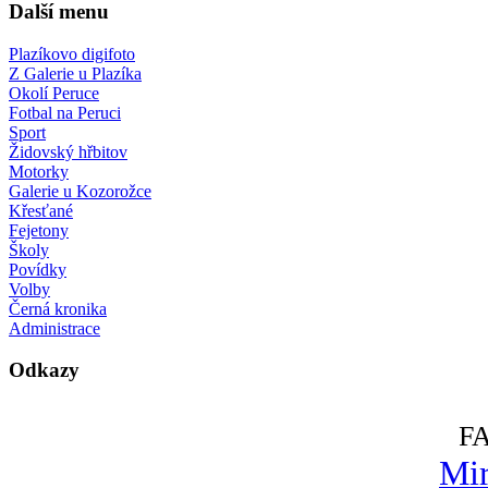
Další menu
Plazíkovo digifoto
Z Galerie u Plazíka
Okolí Peruce
Fotbal na Peruci
Sport
Židovský hřbitov
Motorky
Galerie u Kozorožce
Křesťané
Fejetony
Školy
Povídky
Volby
Černá kronika
Administrace
Odkazy
F
Mir