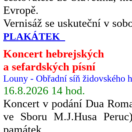
Evropě.
Vernisáž se uskuteční v sob
PLAKÁTEK
Koncert hebrejských
a sefardských písní
Louny - Obřadní síň židovského h
16.8.2026 14 hod.
Koncert v podání Dua Roman
ve Sboru M.J.Husa Peruc
památek.