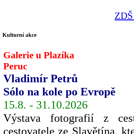
ZDŠ 
Kulturní akce
Galerie u Plazíka
Peruc
Vladimír Petrů
Sólo na kole po Evropě
15.8. - 31.10.2026
Výstava fotografií z ces
cestovatele ze Slavětína, kt