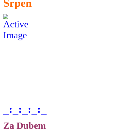
Srpen
_:_:_:_:_
Za Dubem