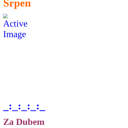
Srpen
_:_:_:_:_
Za Dubem