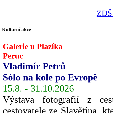
ZDŠ 
Kulturní akce
Galerie u Plazíka
Peruc
Vladimír Petrů
Sólo na kole po Evropě
15.8. - 31.10.2026
Výstava fotografií z ces
cestovatele ze Slavětína, kt