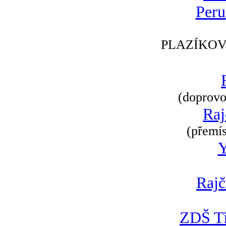
Peru
PLAZÍKOV
(doprovod
Raj
(přemís
Rajč
ZDŠ Tř