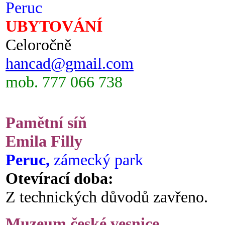
Peruc
UBYTOVÁNÍ
Celoročně
hancad@gmail.com
mob. 777 066 738
Pamětní síň
Emila Filly
Peruc,
zámecký park
Otevírací doba:
Z technických důvodů zavřeno.
Muzeum české vesnice