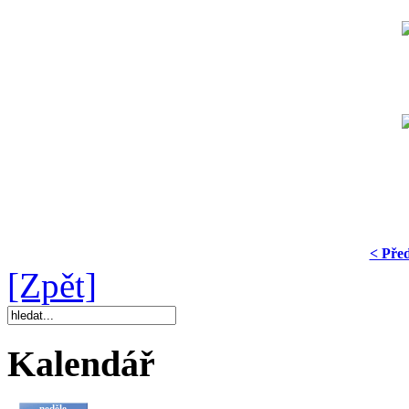
< Pře
[Zpět]
Kalendář
neděle