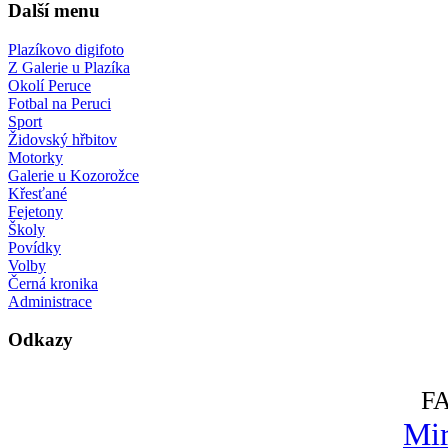
Další menu
Plazíkovo digifoto
Z Galerie u Plazíka
Okolí Peruce
Fotbal na Peruci
Sport
Židovský hřbitov
Motorky
Galerie u Kozorožce
Křesťané
Fejetony
Školy
Povídky
Volby
Černá kronika
Administrace
Odkazy
F
Mir