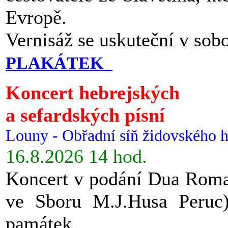
Evropě.
Vernisáž se uskuteční v sob
PLAKÁTEK
Koncert hebrejských
a sefardských písní
Louny - Obřadní síň židovského h
16.8.2026 14 hod.
Koncert v podání Dua Roman
ve Sboru M.J.Husa Peruc
památek.