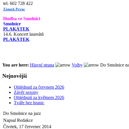
tel. 602 728 422
Zámek Peruc
Hudba ve Smolnici
Smolnice
PLAKÁTEK
14.6. Koncert laureátů
PLAKÁTEK
You are here:
Hlavní strana
Volby
Do Smolnice na
Nejnovější
Ohlédnutí za červnem 2026
Závěr sezony
Ohlédnutí za květnem 2026
Tváře bez hranic
Do Smolnice na jazz
Napsal Redakce
Čtvrtek, 17 červenec 2014