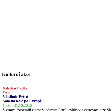
Kulturní akce
Galerie u Plazíka
Peruc
Vladimír Petrů
Sólo na kole po Evropě
15.8. - 31.10.2026
Výstava fotografií z cest Vladimíra Petrů, cyklisty a cestovatele ze Sl