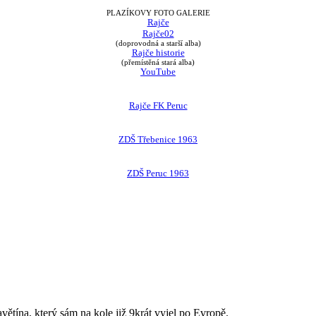
PLAZÍKOVY FOTO GALERIE
Rajče
Rajče02
(doprovodná a starší alba)
Rajče historie
(přemístěná stará alba)
YouTube
Rajče FK Peruc
ZDŠ Třebenice 1963
ZDŠ Peruc 1963
avětína, který sám na kole již 9krát vyjel po Evropě.