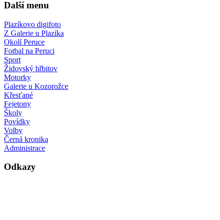
Další menu
Plazíkovo digifoto
Z Galerie u Plazíka
Okolí Peruce
Fotbal na Peruci
Sport
Židovský hřbitov
Motorky
Galerie u Kozorožce
Křesťané
Fejetony
Školy
Povídky
Volby
Černá kronika
Administrace
Odkazy