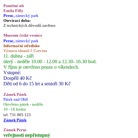
Pamětní síň
Emila Filly
Peruc,
zámecký park
Otevírací doba:
Z technických důvodů zavřeno.
Muzeum české vesnice
Peruc,
zámecký park
Informační středisko
Výstava obrazů J. Corvina
11. dubna - září
úterý - neděle 10.00 - 12.00 a 12.30- 16.30 hod.
V říjnu je otevřeno pouze o víkendech.
Vstupné:
Dospělí 40 Kč
Děti od 6 do 15 let a senioři 30 Kč
Zámek Pátek
Pátek nad Ohří
Otevřeno pátek - neděle
10 - 16 hodin
tel. 731 005 123
Zámek Pátek
Zámek Peruc
veřejnosti nepřístupný