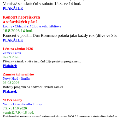
Vernisáž se uskuteční v sobotu 15.8. ve 14 hod.
PLAKÁTEK
Koncert hebrejských
a sefardských písní
Louny - Obřadní síň židovského hřbitova
16.8.2026 14 hod.
Koncert v podání Dua Romanco pořádá jako každý rok (dříve ve Sb
PLAKÁTEK
Léto na zámku 2026
Zámek Pátek
07-09 2026
Pátecký zámek v léťe tradičně žije pestrým programem.
Plakátek
Zámeké kulturní léto
Nový Hrad - Jimlín
06-08 2026
Bohatý program na nádvoří i uvnitř zámku.
Plakátek
VOSA Louny
Vrchlického divadlo Louny
7.9. - 31.10 2026
vernisáž 7.9. - 18 hod.
Každoroční výstava obrazů výtvarné skupiny VOSA Louny zahajuje divadelní s