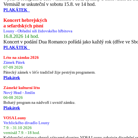
Vernisáž se uskuteční v sobotu 15.8. ve 14 hod.
PLAKÁTEK
Koncert hebrejských
a sefardských písní
Louny - Obřadní síň židovského hřbitova
16.8.2026 14 hod.
Koncert v podání Dua Romanco pořádá jako každý rok (dříve ve Sb
PLAKÁTEK
Léto na zámku 2026
Zámek Pátek
07-09 2026
Pátecký zámek v léťe tradičně žije pestrým programem.
Plakátek
Zámeké kulturní léto
Nový Hrad - Jimlín
06-08 2026
Bohatý program na nádvoří i uvnitř zámku.
Plakátek
VOSA Louny
Vrchlického divadlo Louny
7.9. - 31.10 2026
vernisáž 7.9. - 18 hod.
Každoroční výstava obrazů výtvarné skupiny VOSA Louny zahajuje divadelní s