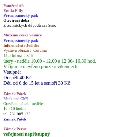
Pamětní síň
Emila Filly
Peruc,
zámecký park
Otevírací doba:
Z technických důvodů zavřeno.
Muzeum české vesnice
Peruc,
zámecký park
Informační středisko
Výstava obrazů J. Corvina
11. dubna - září
úterý - neděle 10.00 - 12.00 a 12.30- 16.30 hod.
V říjnu je otevřeno pouze o víkendech.
Vstupné:
Dospělí 40 Kč
Děti od 6 do 15 let a senioři 30 Kč
Zámek Pátek
Pátek nad Ohří
Otevřeno pátek - neděle
10 - 16 hodin
tel. 731 005 123
Zámek Pátek
Zámek Peruc
veřejnosti nepřístupný