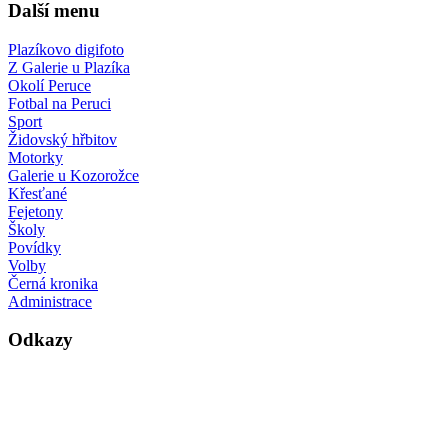
Další menu
Plazíkovo digifoto
Z Galerie u Plazíka
Okolí Peruce
Fotbal na Peruci
Sport
Židovský hřbitov
Motorky
Galerie u Kozorožce
Křesťané
Fejetony
Školy
Povídky
Volby
Černá kronika
Administrace
Odkazy