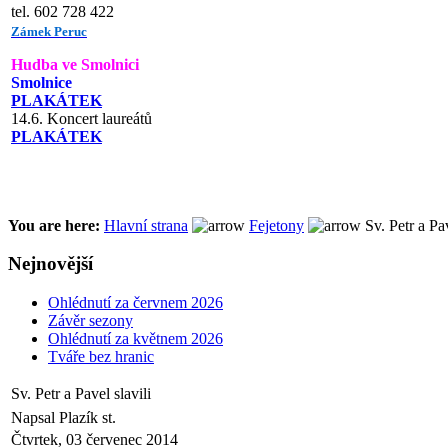
tel. 602 728 422
Zámek Peruc
Hudba ve Smolnici
Smolnice
PLAKÁTEK
14.6. Koncert laureátů
PLAKÁTEK
You are here:
Hlavní strana
Fejetony
Sv. Petr a Pav
Nejnovější
Ohlédnutí za červnem 2026
Závěr sezony
Ohlédnutí za květnem 2026
Tváře bez hranic
Sv. Petr a Pavel slavili
Napsal Plazík st.
Čtvrtek, 03 červenec 2014