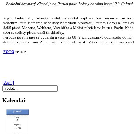
Poslední červnový víkend je na Peruci pouť, krásný barokní kostel P.P. Columban
A již dlouho nebyl perucký kostel při mši tak zaplněn. Snad naposled při sra
vedením Petra Bernarda se solisty Kateřinou Štolovou, Petrem Horou a Jaros
další písně Mozarta, Webbera, Vivaldiho a Mešní píseň k sv Petru a Pavlu. Nádh
sbor se solisty přidal další tři skladby.
Perucká poutní mše se vydařila a více než 60 jejích účastníků odcházelo domů j
dobře rozumět kázání. Ale to jsou již jen maličkosti. V každém případě zaslouží 
FOTO
ze mše.
[Zpět]
Kalendář
pátek
7
srpen
2026