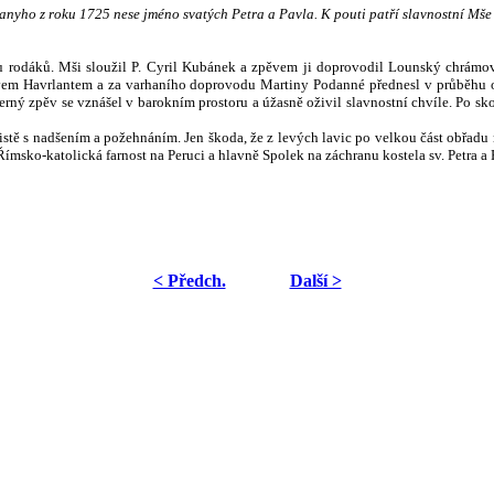
yho z roku 1725 nese jméno svatých Petra a Pavla. K pouti patří slavnostní Mše sv
zu rodáků. Mši sloužil P. Cyril Kubánek a zpěvem ji doprovodil Lounský chrámov
lavem Havrlantem a za varhaního doprovodu Martiny Podanné přednesl v průběhu 
erný zpěv se vznášel v barokním prostoru a úžasně oživil slavnostní chvíle. Po sk
istě s nadšením a požehnáním. Jen škoda, že z levých lavic po velkou část obřadu 
Římsko-katolická farnost na Peruci a hlavně Spolek na záchranu kostela sv. Petra a 
< Předch.
Další >