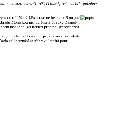
atá, na kterou se sešli věřící i hosté před nedělním polednem.
ý sbor (ohlášený LPx-tet se nedostavil
). Sbor pod
obřadu Zlonickou mši od Josefa Šnapky. Zazněly i
ončení mše (bohužel někteří přítomní již odcházeli)
nebylo vidět na sloužícího pana faráře a též nebylo
Pavla velké uznání za přípravu letošní pouti.