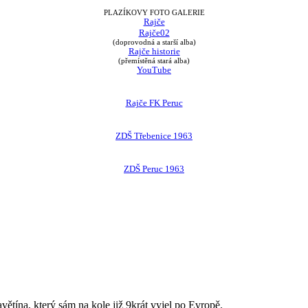
PLAZÍKOVY FOTO GALERIE
Rajče
Rajče02
(doprovodná a starší alba)
Rajče historie
(přemístěná stará alba)
YouTube
Rajče FK Peruc
ZDŠ Třebenice 1963
ZDŠ Peruc 1963
avětína, který sám na kole již 9krát vyjel po Evropě.