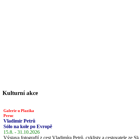
Kulturní akce
Galerie u Plazíka
Peruc
Vladimír Petrů
Sólo na kole po Evropě
15.8. - 31.10.2026
Výstava fotografií z cest Vladimíra Petrů, cyklisty a cestovatele ze Sl