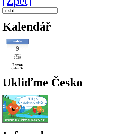
[Zpět]
Kalendář
neděle
9
srpen
2026
Roman
týden 32
Ukliďme Česko