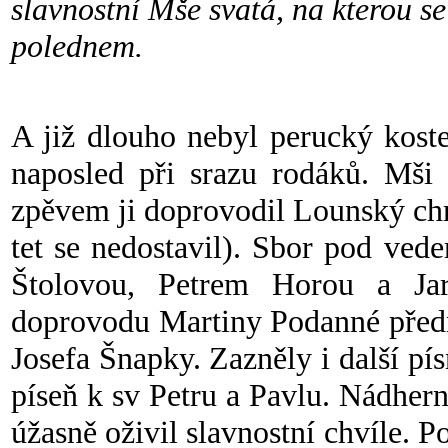
slavnostní Mše svatá, na kterou se
polednem.
A již dlouho nebyl perucký koste
naposled při srazu rodáků. Mši 
zpěvem ji doprovodil Lounský ch
tet se nedostavil
). Sbor pod vede
Štolovou, Petrem Horou a Ja
doprovodu Martiny Podanné předn
Josefa Šnapky. Zazněly i další p
píseň k sv Petru a Pavlu. Nádher
úžasně oživil slavnostní chvíle. 