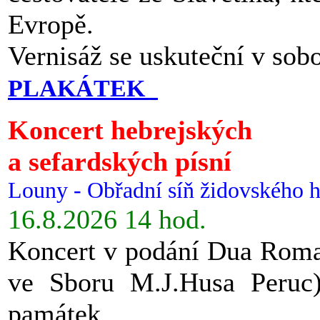
Evropě.
Vernisáž se uskuteční v sob
PLAKÁTEK
Koncert hebrejských
a sefardských písní
Louny - Obřadní síň židovského h
16.8.2026 14 hod.
Koncert v podání Dua Roman
ve Sboru M.J.Husa Peruc
památek.