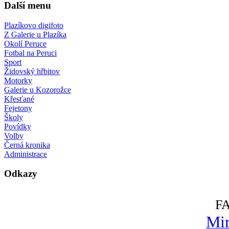
Další menu
Plazíkovo digifoto
Z Galerie u Plazíka
Okolí Peruce
Fotbal na Peruci
Sport
Židovský hřbitov
Motorky
Galerie u Kozorožce
Křesťané
Fejetony
Školy
Povídky
Volby
Černá kronika
Administrace
Odkazy
F
Mir