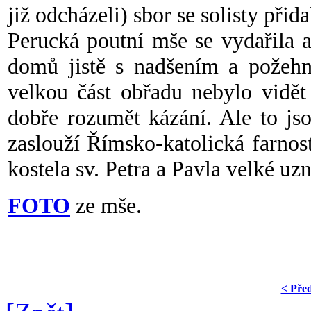
již odcházeli) sbor se solisty přida
Perucká poutní mše se vydařila a
domů jistě s nadšením a požehn
velkou část obřadu nebylo vidět
dobře rozumět kázání. Ale to js
zaslouží Římsko-katolická farnos
kostela sv. Petra a Pavla velké uz
FOTO
ze mše.
< Pře