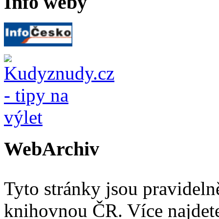
Info weby
WebArchiv
Tyto stránky jsou pravidel
knihovnou ČR. Více najde