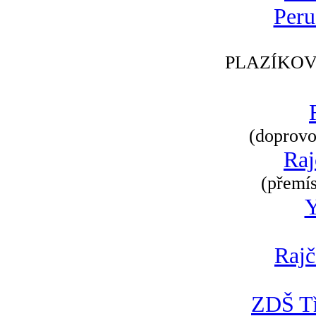
Peru
PLAZÍKOV
(doprovod
Raj
(přemís
Rajč
ZDŠ Tř