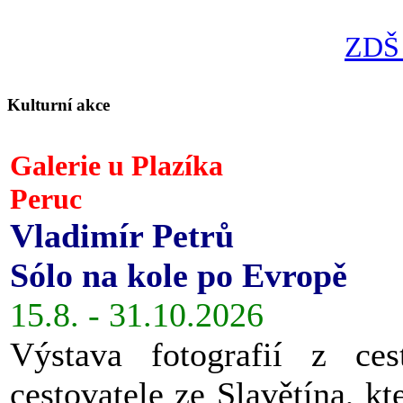
ZDŠ 
Kulturní akce
Galerie u Plazíka
Peruc
Vladimír Petrů
Sólo na kole po Evropě
15.8. - 31.10.2026
Výstava fotografií z ces
cestovatele ze Slavětína, kt