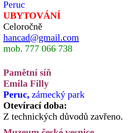
Peruc
UBYTOVÁNÍ
Celoročně
hancad@gmail.com
mob. 777 066 738
Pamětní síň
Emila Filly
Peruc,
zámecký park
Otevírací doba:
Z technických důvodů zavřeno.
Muzeum české vesnice