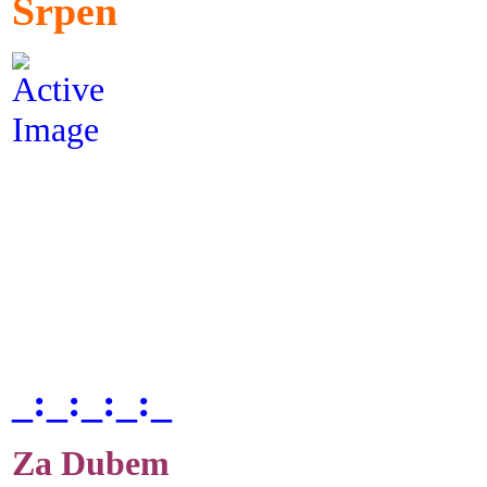
Srpen
_:_:_:_:_
Za Dubem