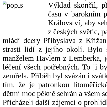
Výklad skončil, př
času v barokním pr
Království, aby se
z českých světic, 
mládí dcery Přibyslava z Křižan
strasti lidí z jejího okolí. By
manželem Havlem z Lemberka, její
léčení všech potřebných. To ji b
zemřela. Příběh byl svázán i svá
tím, že je patronkou litoměřick
dětmi moc pěkně sehrán a všem se 
Přicházeli další zájemci o prohlí