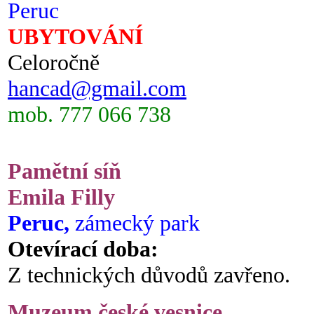
Peruc
UBYTOVÁNÍ
Celoročně
hancad@gmail.com
mob. 777 066 738
Pamětní síň
Emila Filly
Peruc,
zámecký park
Otevírací doba:
Z technických důvodů zavřeno.
Muzeum české vesnice