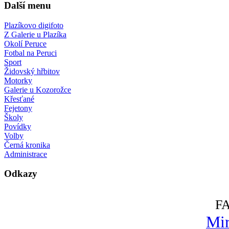
Další menu
Plazíkovo digifoto
Z Galerie u Plazíka
Okolí Peruce
Fotbal na Peruci
Sport
Židovský hřbitov
Motorky
Galerie u Kozorožce
Křesťané
Fejetony
Školy
Povídky
Volby
Černá kronika
Administrace
Odkazy
F
Mir