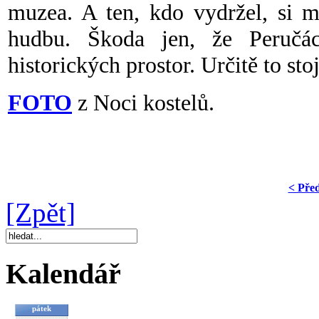
muzea. A ten, kdo vydržel, si m
hudbu. Škoda jen, že Peručác
historických prostor. Určitě to stoj
FOTO
z Noci kostelů.
< Pře
[Zpět]
Kalendář
pátek