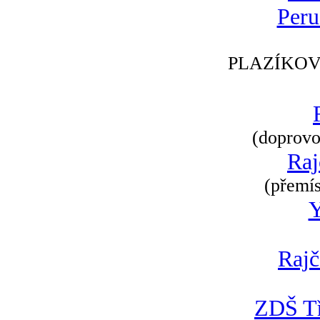
Peru
PLAZÍKOV
(doprovod
Raj
(přemís
Rajč
ZDŠ Tř