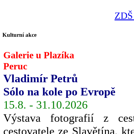
ZDŠ 
Kulturní akce
Galerie u Plazíka
Peruc
Vladimír Petrů
Sólo na kole po Evropě
15.8. - 31.10.2026
Výstava fotografií z ces
cestovatele ze Slavětína, kt