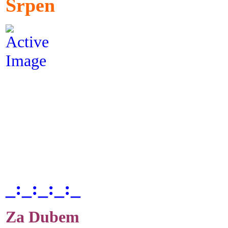
Srpen
_:_:_:_:_
Za Dubem