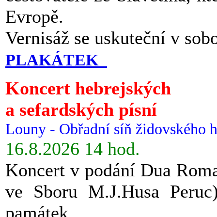
Evropě.
Vernisáž se uskuteční v sob
PLAKÁTEK
Koncert hebrejských
a sefardských písní
Louny - Obřadní síň židovského h
16.8.2026 14 hod.
Koncert v podání Dua Roman
ve Sboru M.J.Husa Peruc
památek.