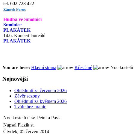
tel. 602 728 422
Zámek Peruc
Hudba ve Smolnici
Smolnice
PLAKÁTEK
14.6. Koncert laureátů
PLAKÁTEK
You are here:
Hlavní strana
Křesťané
Noc kostelů 
Nejnovější
Ohlédnutí za červnem 2026
Závěr sezony
Ohlédnutí za květnem 2026
Tváře bez hranic
Noc kostelů u sv. Petra a Pavla
Napsal Plazík st.
Čtvrtek, 05 červen 2014