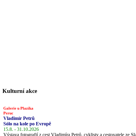
Kulturní akce
Galerie u Plazíka
Peruc
Vladimír Petrů
Sólo na kole po Evropě
15.8. - 31.10.2026
Výstava fotografií z cest Vladimíra Petrů, cyklisty a cestovatele ze Sl