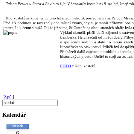
Tak na Peruci u Petra a Pavla to žije. V barokním kostele z 18. století, který tol
Noc kostelů se koná již mnoho let a těch několik posledních i na Peruci. Mívají
Před 18. hodinou se razezněly oba místní zvony, aby si je mohli přítomní poslech
jmenují a k čemu slouží. Takže již víme, že Oratoře na obou stranách oltáře byla mí
Výklad skončil, přišli další zájemci o stráve
Lemberka. Herci začali od mládí dcery Přibysl
o společnou rodinu a stále i o léčení všec
litoměřického biskupství. Příběh byl dospělým
Přicházeli další zájemci o prohlídku kostela
historických prostor. Určitě to stojí za to. Tak 
FOTO
z Noci kostelů.
[Zpět]
Kalendář
čtvrtek
6