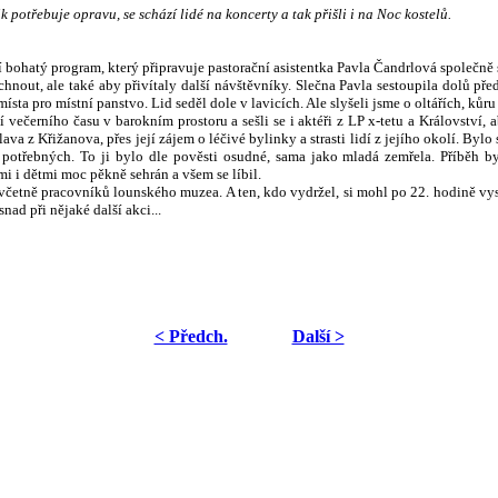
ik potřebuje opravu, se schází lidé na koncerty a tak přišli i na Noc kostelů.
 bohatý program, který připravuje pastorační asistentka Pavla Čandrlová společně s
nout, ale také aby přivítaly další návštěvníky. Slečna Pavla sestoupila dolů před ol
sta pro místní panstvo. Lid seděl dole v lavicích. Ale slyšeli jsme o oltářích, kůru 
ní večerního času v barokním prostoru a sešli se i aktéři z LP x-tetu a Království,
ava z Křižanova, přes její zájem o léčivé bylinky a strasti lidí z jejího okolí. B
h potřebných. To ji bylo dle pověsti osudné, sama jako mladá zemřela. Příběh b
i i dětmi moc pěkně sehrán a všem se líbil.
, včetně pracovníků lounského muzea. A ten, kdo vydržel, si mohl po 22. hodině vy
snad při nějaké další akci...
< Předch.
Další >