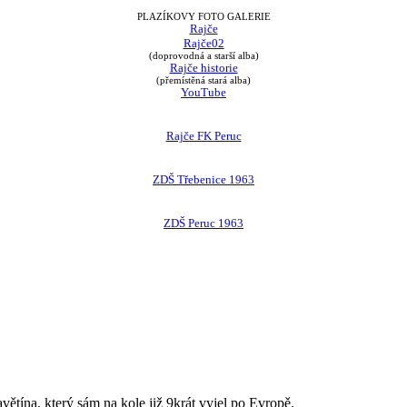
PLAZÍKOVY FOTO GALERIE
Rajče
Rajče02
(doprovodná a starší alba)
Rajče historie
(přemístěná stará alba)
YouTube
Rajče FK Peruc
ZDŠ Třebenice 1963
ZDŠ Peruc 1963
avětína, který sám na kole již 9krát vyjel po Evropě.