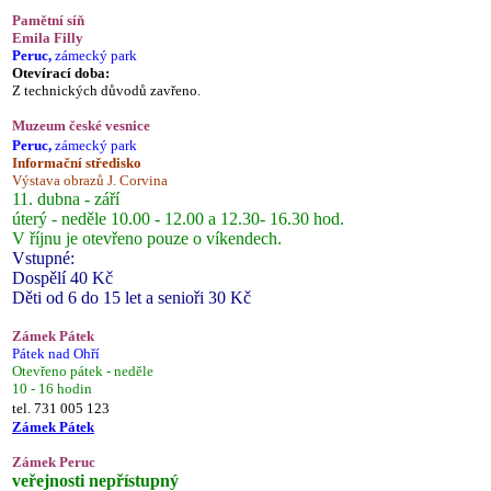
Pamětní síň
Emila Filly
Peruc,
zámecký park
Otevírací doba:
Z technických důvodů zavřeno.
Muzeum české vesnice
Peruc,
zámecký park
Informační středisko
Výstava obrazů J. Corvina
11. dubna - září
úterý - neděle 10.00 - 12.00 a 12.30- 16.30 hod.
V říjnu je otevřeno pouze o víkendech.
Vstupné:
Dospělí 40 Kč
Děti od 6 do 15 let a senioři 30 Kč
Zámek Pátek
Pátek nad Ohří
Otevřeno pátek - neděle
10 - 16 hodin
tel. 731 005 123
Zámek Pátek
Zámek Peruc
veřejnosti nepřístupný