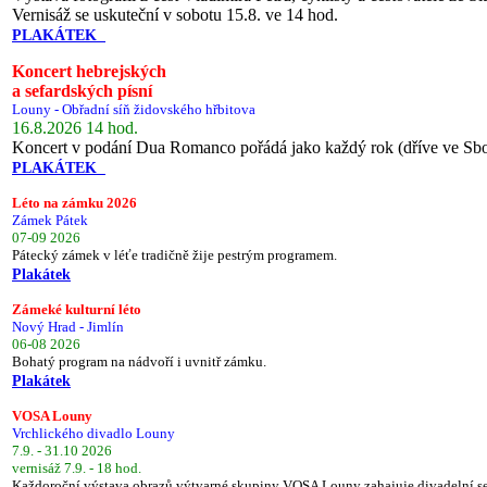
Vernisáž se uskuteční v sobotu 15.8. ve 14 hod.
PLAKÁTEK
Koncert hebrejských
a sefardských písní
Louny - Obřadní síň židovského hřbitova
16.8.2026 14 hod.
Koncert v podání Dua Romanco pořádá jako každý rok (dříve ve Sb
PLAKÁTEK
Léto na zámku 2026
Zámek Pátek
07-09 2026
Pátecký zámek v léťe tradičně žije pestrým programem.
Plakátek
Zámeké kulturní léto
Nový Hrad - Jimlín
06-08 2026
Bohatý program na nádvoří i uvnitř zámku.
Plakátek
VOSA Louny
Vrchlického divadlo Louny
7.9. - 31.10 2026
vernisáž 7.9. - 18 hod.
Každoroční výstava obrazů výtvarné skupiny VOSA Louny zahajuje divadelní s