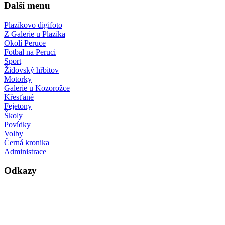
Další menu
Plazíkovo digifoto
Z Galerie u Plazíka
Okolí Peruce
Fotbal na Peruci
Sport
Židovský hřbitov
Motorky
Galerie u Kozorožce
Křesťané
Fejetony
Školy
Povídky
Volby
Černá kronika
Administrace
Odkazy