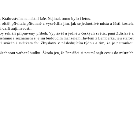
 Královstvím na místní faře. Nejinak tomu bylo i letos.
tář, přivítala přítomné a vysvětlila jím, jak se jednotlivé místa a části kostela
i další zajímavosti.
 aby sehráli připravený příběh. Vyprávěl a jedné z českých světic, paní Zdislavě z
ylo sehráno i seznámení s jejím budoucím manželem Havlem z Lemberka, její starost
yl svázán i svátkem Sv. Zbyslavy v následujícím týdnu a tím, že je patronkou
slechnout varhaní hudbu. Škoda jen, že Peručáci si neumí najít cestu do místních