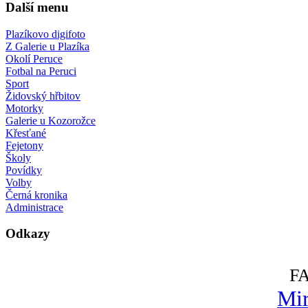
Další menu
Plazíkovo digifoto
Z Galerie u Plazíka
Okolí Peruce
Fotbal na Peruci
Sport
Židovský hřbitov
Motorky
Galerie u Kozorožce
Křesťané
Fejetony
Školy
Povídky
Volby
Černá kronika
Administrace
Odkazy
F
Mir