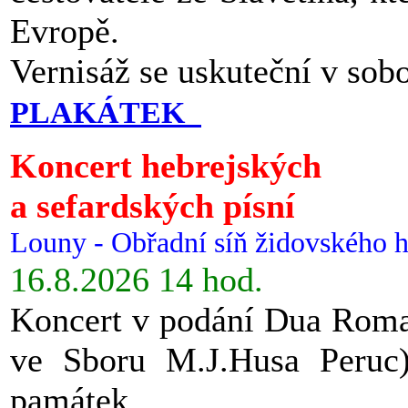
Evropě.
Vernisáž se uskuteční v sob
PLAKÁTEK
Koncert hebrejských
a sefardských písní
Louny - Obřadní síň židovského h
16.8.2026 14 hod.
Koncert v podání Dua Roman
ve Sboru M.J.Husa Peruc
památek.