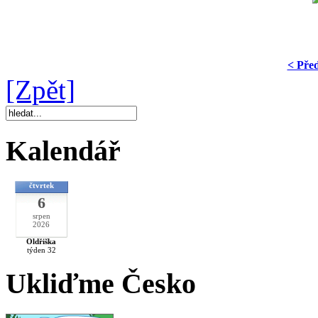
< Pře
[Zpět]
Kalendář
čtvrtek
6
srpen
2026
Oldřiška
týden 32
Ukliďme Česko