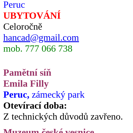
Peruc
UBYTOVÁNÍ
Celoročně
hancad@gmail.com
mob. 777 066 738
Pamětní síň
Emila Filly
Peruc,
zámecký park
Otevírací doba:
Z technických důvodů zavřeno.
Muzeum české vesnice