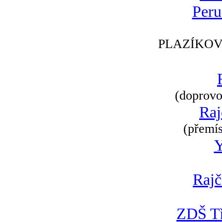
Peru
PLAZÍKOV
(doprovod
Raj
(přemís
Rajč
ZDŠ Tř