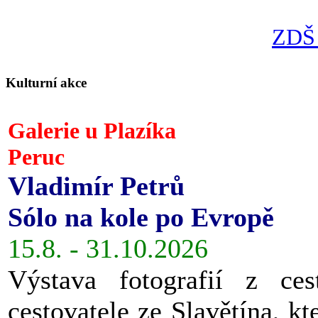
ZDŠ 
Kulturní akce
Galerie u Plazíka
Peruc
Vladimír Petrů
Sólo na kole po Evropě
15.8. - 31.10.2026
Výstava fotografií z ces
cestovatele ze Slavětína, kt