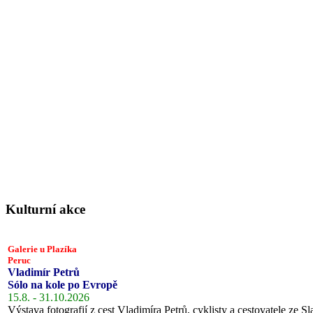
Kulturní akce
Galerie u Plazíka
Peruc
Vladimír Petrů
Sólo na kole po Evropě
15.8. - 31.10.2026
Výstava fotografií z cest Vladimíra Petrů, cyklisty a cestovatele ze Sl