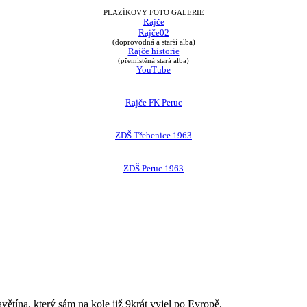
PLAZÍKOVY FOTO GALERIE
Rajče
Rajče02
(doprovodná a starší alba)
Rajče historie
(přemístěná stará alba)
YouTube
Rajče FK Peruc
ZDŠ Třebenice 1963
ZDŠ Peruc 1963
avětína, který sám na kole již 9krát vyjel po Evropě.