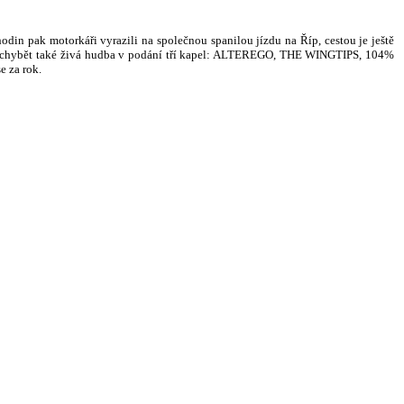
odin pak motorkáři vyrazili na společnou spanilou jízdu na Říp, cestou je ještě
směla chybět také živá hudba v podání tří kapel: ALTEREGO, THE WINGTIPS, 104%
e za rok.