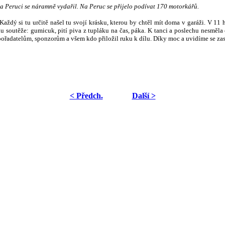
a Peruci se náramně vydařil. Na Peruc se přijelo podívat 170 motorkářů.
ždý si tu určitě našel tu svojí krásku, kterou by chtěl mít doma v garáži. V 11 h
 řadu soutěže: gumicuk, pití piva z tupláku na čas, páka. K tanci a poslechu ne
ořadatelům, sponzorům a všem kdo přiložil ruku k dílu. Díky moc a uvidíme se zas
< Předch.
Další >