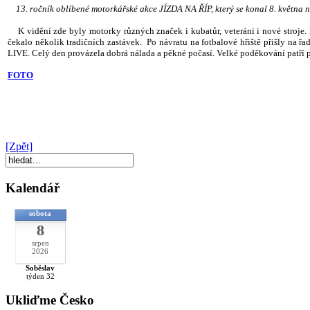
13. ročník oblíbené motorkářské akce JÍZDA NA ŘÍP, který se konal 8. května n
K vidění zde byly motorky různých značek i kubatůr, veteráni i nové stroje. Ka
čekalo několik tradičních zastávek. Po návratu na fotbalové hřiště přišly na
LIVE. Celý den provázela dobrá nálada a pěkné počasí. Velké poděkování patří p
FOTO
[Zpět]
Kalendář
sobota
8
srpen
2026
Soběslav
týden 32
Ukliďme Česko