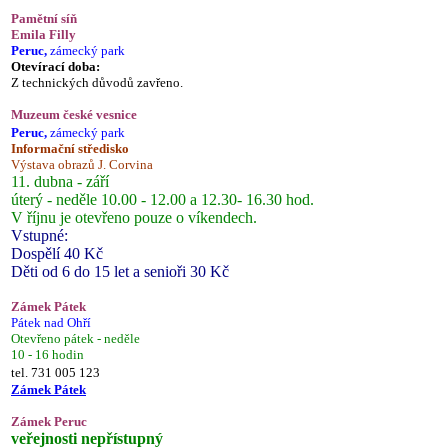
Pamětní síň
Emila Filly
Peruc,
zámecký park
Otevírací doba:
Z technických důvodů zavřeno.
Muzeum české vesnice
Peruc,
zámecký park
Informační středisko
Výstava obrazů J. Corvina
11. dubna - září
úterý - neděle 10.00 - 12.00 a 12.30- 16.30 hod.
V říjnu je otevřeno pouze o víkendech.
Vstupné:
Dospělí 40 Kč
Děti od 6 do 15 let a senioři 30 Kč
Zámek Pátek
Pátek nad Ohří
Otevřeno pátek - neděle
10 - 16 hodin
tel. 731 005 123
Zámek Pátek
Zámek Peruc
veřejnosti nepřístupný