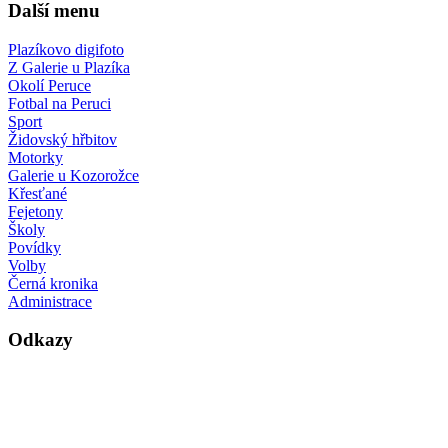
Další menu
Plazíkovo digifoto
Z Galerie u Plazíka
Okolí Peruce
Fotbal na Peruci
Sport
Židovský hřbitov
Motorky
Galerie u Kozorožce
Křesťané
Fejetony
Školy
Povídky
Volby
Černá kronika
Administrace
Odkazy