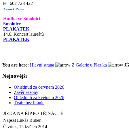
tel. 602 728 422
Zámek Peruc
Hudba ve Smolnici
Smolnice
PLAKÁTEK
14.6. Koncert laureátů
PLAKÁTEK
You are here:
Hlavní strana
Z Galerie u Plazíka
JÍ
Nejnovější
Ohlédnutí za červnem 2026
Závěr sezony
Ohlédnutí za květnem 2026
Tváře bez hranic
JÍZDA NA ŘÍP PO TŘINÁCTÉ
Napsal Lukáš Buben
Čtvrtek, 15 květen 2014