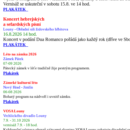
Vernisáž se uskuteční v sobotu 15.8. ve 14 hod.
PLAKÁTEK
Koncert hebrejských
a sefardských písní
Louny - Obřadní síň židovského hřbitova
16.8.2026 14 hod.
Koncert v podání Dua Romanco pořádá jako každý rok (dříve ve Sb
PLAKÁTEK
Léto na zámku 2026
Zámek Pátek
07-09 2026
Pátecký zámek v léťe tradičně žije pestrým programem.
Plakátek
Zámeké kulturní léto
Nový Hrad - Jimlín
06-08 2026
Bohatý program na nádvoří i uvnitř zámku.
Plakátek
VOSA Louny
Vrchlického divadlo Louny
7.9. - 31.10 2026
vernisáž 7.9. - 18 hod.
Každoroční výstava obrazů výtvarné skupiny VOSA Louny zahajuje divadelní s