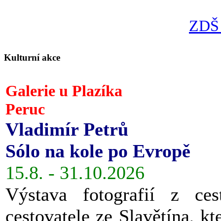
ZDŠ 
Kulturní akce
Galerie u Plazíka
Peruc
Vladimír Petrů
Sólo na kole po Evropě
15.8. - 31.10.2026
Výstava fotografií z ces
cestovatele ze Slavětína, kt