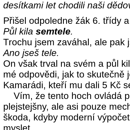
desítkami let chodili naši dědo
Přišel odpoledne žák 6. třídy a
Půl kila
semtele
.
Trochu jsem zaváhal, ale pak 
Ano jseš tele.
On však trval na svém a půl ki
mé odpovědi, jak to skutečně j
Kamarádi, kteří mu dali 5 Kč 
Vím, že tento hoch ovládá po
plejstejšny, ale asi pouze mec
škoda, kdyby moderní výpočet
myslet.