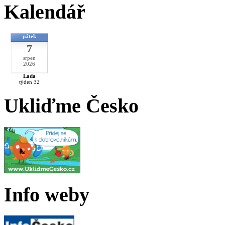
Kalendář
pátek
7
srpen
2026
Lada
týden 32
Ukliďme Česko
Info weby