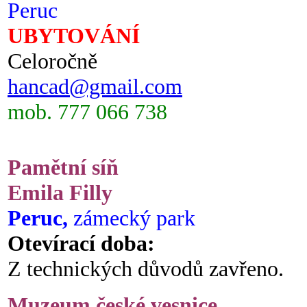
Peruc
UBYTOVÁNÍ
Celoročně
hancad@gmail.com
mob. 777 066 738
Pamětní síň
Emila Filly
Peruc,
zámecký park
Otevírací doba:
Z technických důvodů zavřeno.
Muzeum české vesnice