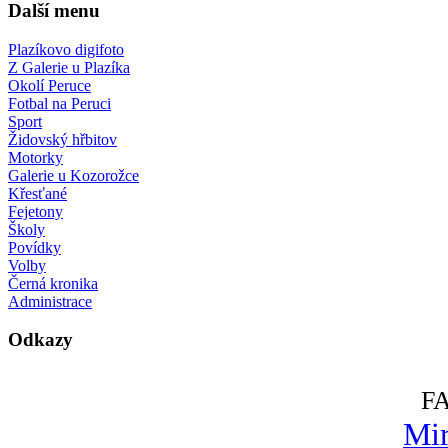
Další menu
Plazíkovo digifoto
Z Galerie u Plazíka
Okolí Peruce
Fotbal na Peruci
Sport
Židovský hřbitov
Motorky
Galerie u Kozorožce
Křesťané
Fejetony
Školy
Povídky
Volby
Černá kronika
Administrace
Odkazy
F
Mir