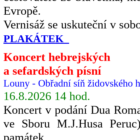
Evropě.
Vernisáž se uskuteční v sob
PLAKÁTEK
Koncert hebrejských
a sefardských písní
Louny - Obřadní síň židovského h
16.8.2026 14 hod.
Koncert v podání Dua Roman
ve Sboru M.J.Husa Peruc
památek.