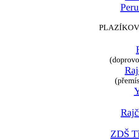
Peru
PLAZÍKOV
(doprovod
Raj
(přemís
Rajč
ZDŠ Tř