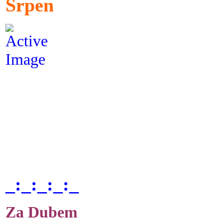
Srpen
_:_:_:_:_
Za Dubem