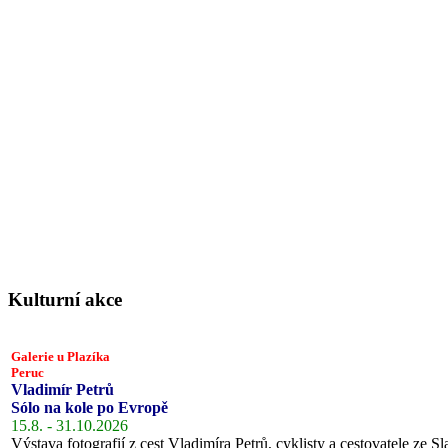
Kulturní akce
Galerie u Plazíka
Peruc
Vladimír Petrů
Sólo na kole po Evropě
15.8. - 31.10.2026
Výstava fotografií z cest Vladimíra Petrů, cyklisty a cestovatele ze Sl