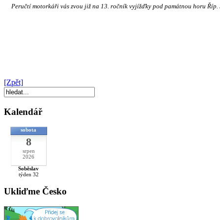
Peručtí motorkáři vás zvou již na 13. ročník vyjížďky pod památnou horu Říp. Ja
[Zpět]
Kalendář
sobota
8
srpen
2026
Soběslav
týden 32
Ukliďme Česko