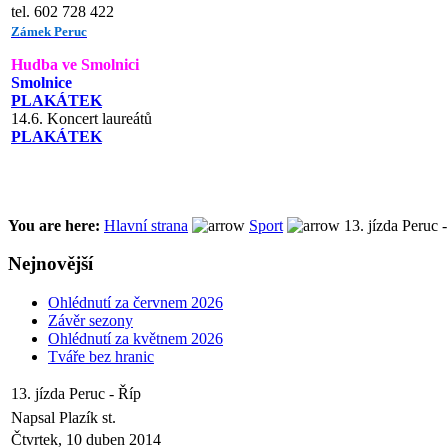
tel. 602 728 422
Zámek Peruc
Hudba ve Smolnici
Smolnice
PLAKÁTEK
14.6. Koncert laureátů
PLAKÁTEK
You are here:
Hlavní strana
Sport
13. jízda Peruc 
Nejnovější
Ohlédnutí za červnem 2026
Závěr sezony
Ohlédnutí za květnem 2026
Tváře bez hranic
13. jízda Peruc - Říp
Napsal Plazík st.
Čtvrtek, 10 duben 2014