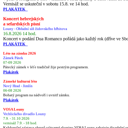
Vernisáž se uskuteční v sobotu 15.8. ve 14 hod.
PLAKÁTEK
Koncert hebrejských
a sefardských písní
Louny - Obřadní síň židovského hřbitova
16.8.2026 14 hod.
Koncert v podání Dua Romanco pořádá jako každý rok (dříve ve Sb
PLAKÁTEK
Léto na zámku 2026
Zámek Pátek
07-09 2026
Pátecký zámek v léťe tradičně žije pestrým programem.
Plakátek
Zámeké kulturní léto
Nový Hrad - Jimlín
06-08 2026
Bohatý program na nádvoří i uvnitř zámku.
Plakátek
VOSA Louny
Vrchlického divadlo Louny
7.9. - 31.10 2026
vernisáž 7.9. - 18 hod.
Každoroční výstava obrazů výtvarné skupiny VOSA Louny zahajuje divadelní s