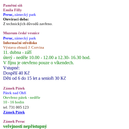
Pamětní síň
Emila Filly
Peruc,
zámecký park
Otevírací doba:
Z technických důvodů zavřeno.
Muzeum české vesnice
Peruc,
zámecký park
Informační středisko
Výstava obrazů J. Corvina
11. dubna - září
úterý - neděle 10.00 - 12.00 a 12.30- 16.30 hod.
V říjnu je otevřeno pouze o víkendech.
Vstupné:
Dospělí 40 Kč
Děti od 6 do 15 let a senioři 30 Kč
Zámek Pátek
Pátek nad Ohří
Otevřeno pátek - neděle
10 - 16 hodin
tel. 731 005 123
Zámek Pátek
Zámek Peruc
veřejnosti nepřístupný