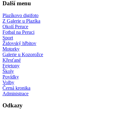
Další menu
Plazíkovo digifoto
Z Galerie u Plazíka
Okolí Peruce
Fotbal na Peruci
Sport
Židovský hřbitov
Motorky
Galerie u Kozorožce
Křesťané
Fejetony
Školy
Povídky
Volby
Černá kronika
Administrace
Odkazy