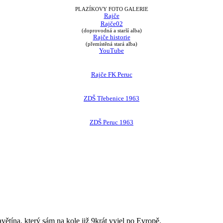
PLAZÍKOVY FOTO GALERIE
Rajče
Rajče02
(doprovodná a starší alba)
Rajče historie
(přemístěná stará alba)
YouTube
Rajče FK Peruc
ZDŠ Třebenice 1963
ZDŠ Peruc 1963
avětína, který sám na kole již 9krát vyjel po Evropě.