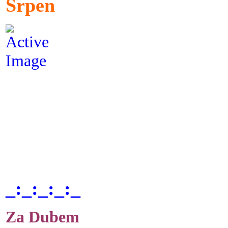
Srpen
_:_:_:_:_
Za Dubem