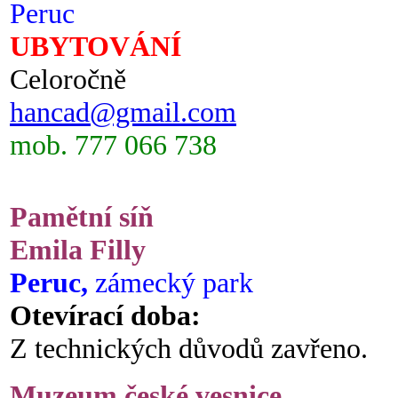
Peruc
UBYTOVÁNÍ
Celoročně
hancad@gmail.com
mob. 777 066 738
Pamětní síň
Emila Filly
Peruc,
zámecký park
Otevírací doba:
Z technických důvodů zavřeno.
Muzeum české vesnice