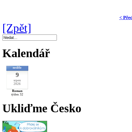
< Pře
[Zpět]
Kalendář
neděle
9
srpen
2026
Roman
týden 32
Ukliďme Česko