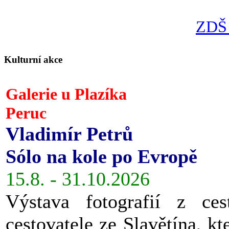
ZDŠ 
Kulturní akce
Galerie u Plazíka
Peruc
Vladimír Petrů
Sólo na kole po Evropě
15.8. - 31.10.2026
Výstava fotografií z ces
cestovatele ze Slavětína, kt