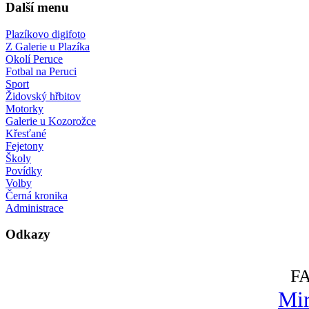
Další menu
Plazíkovo digifoto
Z Galerie u Plazíka
Okolí Peruce
Fotbal na Peruci
Sport
Židovský hřbitov
Motorky
Galerie u Kozorožce
Křesťané
Fejetony
Školy
Povídky
Volby
Černá kronika
Administrace
Odkazy
F
Mir