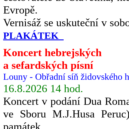
Evropě.
Vernisáž se uskuteční v sob
PLAKÁTEK
Koncert hebrejských
a sefardských písní
Louny - Obřadní síň židovského h
16.8.2026 14 hod.
Koncert v podání Dua Roman
ve Sboru M.J.Husa Peruc
památek.