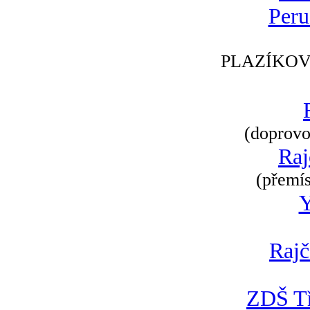
Peru
PLAZÍKOV
(doprovod
Raj
(přemís
Rajč
ZDŠ Tř