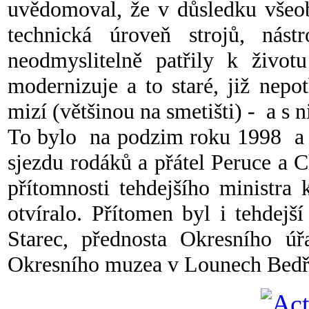
uvědomoval, že v důsledku všeo
technická úroveň strojů, nást
neodmyslitelně patřily k život
modernizuje a to staré, již nep
mizí (většinou na smetišti) - a s
To bylo na podzim roku 1998 a v
sjezdu rodáků a přátel Peruce a 
přítomnosti tehdejšího ministra
otvíralo. Přítomen byl i tehdej
Starec, přednosta Okresního ú
Okresního muzea v Lounech Bedři