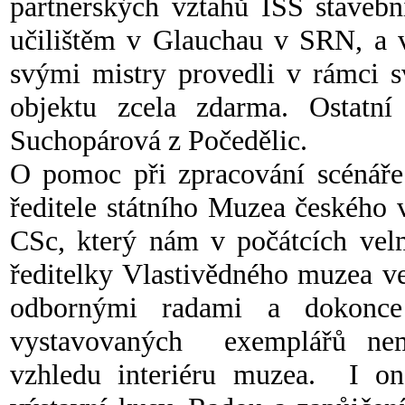
partnerských vztahů ISŠ stavebn
učilištěm v Glauchau v SRN, a 
svými mistry provedli v rámci s
objektu zcela zdarma. Ostatní 
Suchopárová z Počedělic.
O pomoc při zpracování scénáře
ředitele státního Muzea českého
CSc, který nám v počátcích vel
ředitelky Vlastivědného muzea v
odbornými radami a dokonc
vystavovaných exemplářů ne
vzhledu interiéru muzea. I o