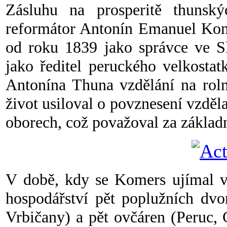
Zásluhu na prosperitě thunsk
reformátor Antonín Emanuel Kome
od roku 1839 jako správce ve Sl
jako ředitel peruckého velkostat
Antonína Thuna vzdělání na rol
život usiloval o povznesení vzděl
oborech, což považoval za základ
V době, kdy se Komers ujímal ve
hospodářství pět poplužních dvo
Vrbičany) a pět ovčáren (Peruc, 