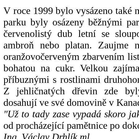
V roce 1999 bylo vysázeno také 
parku byly osázeny běžnými pa
červenolistý dub letní se sloup
ambroň nebo platan. Zaujme 
oranžovočerveným zbarvením list
bohatou na cukr. Velkou zajímav
příbuznými s rostlinami druhohor
Z jehličnatých dřevin zde byly
dosahují ve své domovině v K
"Už to tady zase vypadá skoro ja
od procházející pamětnice po dok
Ing. Václav Drhlík ml.