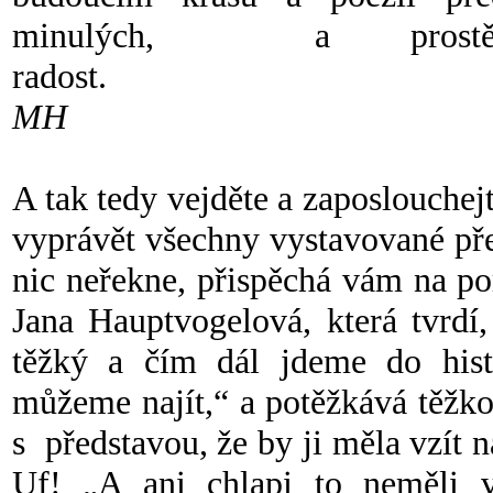
minulých, a prost
rados
MH
A tak tedy vejděte a zaposlouchej
vyprávět všechny vystavované p
nic neřekne, přispěchá vám na 
Jana Hauptvogelová, která tvrdí,
těžký a čím dál jdeme do hist
můžeme najít,“ a potěžkává těžk
s představou, že by ji měla vzít n
Uf! „A ani chlapi to neměli vů