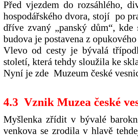
Před vjezdem do rozsáhlého, di
hospodářského dvora, stojí po pr
dříve zvaný „panský dům“, kde s
budova je postavena z opukového 
Vlevo od cesty je bývalá třípod
století, která tehdy sloužila ke skl
Nyní je zde Muzeum české vesnic
4.3 Vznik Muzea české ve
Myšlenka zřídit v bývalé baro
venkova se zrodila v hlavě tehde