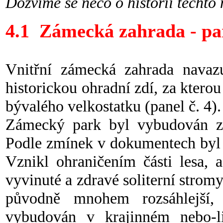
Dozvíme se něco o historii těchto 
4.1 Zámecká zahrada - pa
Vnitřní zámecká zahrada navaz
historickou ohradní zdí, za ktero
bývalého velkostatku (panel č. 4).
Zámecký park byl vybudován z
Podle zmínek v dokumentech byl 
Vznikl ohraničením části lesa, 
vyvinuté a zdravé soliterní stromy
původně mnohem rozsáhlejší,
vybudován v krajinném nebo-l