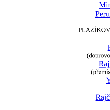
Mir
Peru
PLAZÍKOV
(doprovod
Raj
(přemís
Rajč