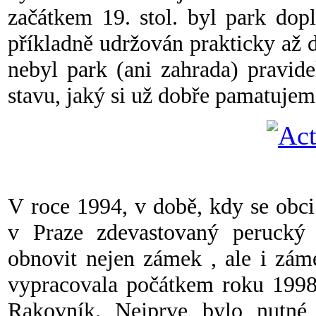
začátkem 19. stol. byl park dop
příkladně udržován prakticky až
nebyl park (ani zahrada) pravid
stavu, jaký si už dobře pamatuj
V roce 1994, v době, kdy se obc
v Praze zdevastovaný perucký 
obnovit nejen zámek , ale i zám
vypracovala počátkem roku 1998
Rakovník. Nejprve bylo nutné 