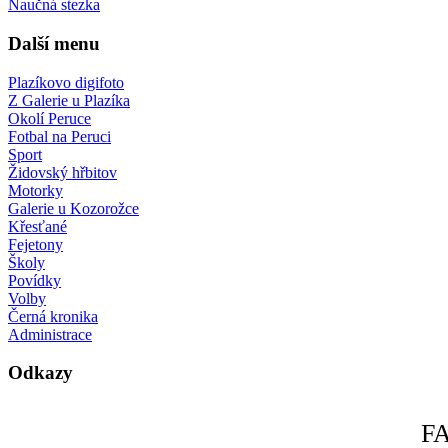
Naučná stezka
Další menu
Plazíkovo digifoto
Z Galerie u Plazíka
Okolí Peruce
Fotbal na Peruci
Sport
Židovský hřbitov
Motorky
Galerie u Kozorožce
Křesťané
Fejetony
Školy
Povídky
Volby
Černá kronika
Administrace
Odkazy
F