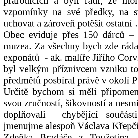
prarodičích a byli rádi, že mo
vzpomínky na své předky, na s
uchovat a zároveň potěšit ostatn
Obec eviduje přes 150 dárců – 
muzea. Za všechny bych zde ráda
exponátů - ak. malíře Jiřího Cor
byl velkým příznivcem vzniku t
předmětů posbíral právě v okolí
Určitě bychom si měli připomen
svou zručností, šikovností a nesmí
doplňovali chybějící součás
jmenujme alespoň Václava Křepčí
Zdeňka Bradáče z Toužetína