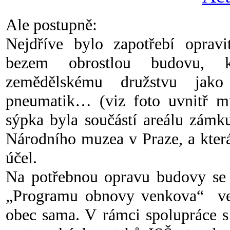
Ale postupně:
Nejdříve bylo zapotřebí oprav
bezem obrostlou budovu, kt
zemědělskému družstvu jako 
pneumatik… (viz foto uvnitř muz
sýpka byla součástí areálu zámk
Národního muzea v Praze, a která
účel.
Na potřebnou opravu budovy se o
„Programu obnovy venkova“ ve v
obec sama. V rámci spolupráce s