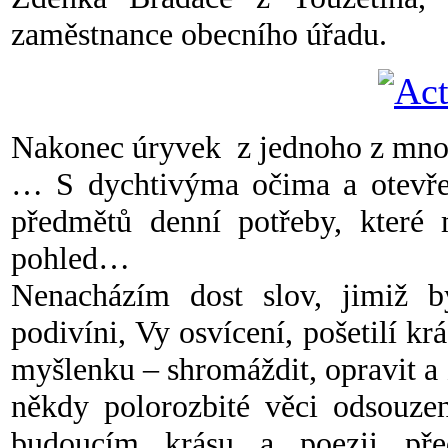
zaměstnance obecního úřadu.
Nakonec úryvek z jednoho z mn
… S dychtivýma očima a otevř
předmětů denní potřeby, které m
pohled…
Nenacházím dost slov, jimiž 
podivíni, Vy osvícení, pošetilí krá
myšlenku – shromáždit, opravit a 
někdy polorozbité věci odsouzen
budoucím krásu a poezii pře