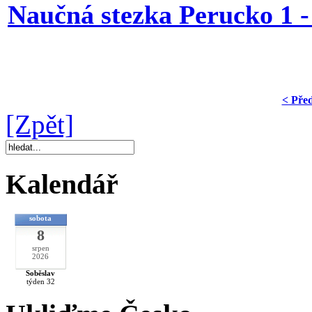
Naučná stezka Perucko 1 -
< Pře
[Zpět]
Kalendář
sobota
8
srpen
2026
Soběslav
týden 32