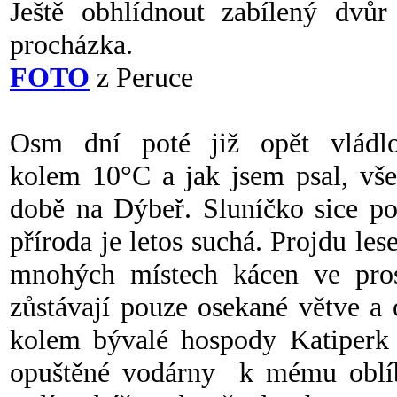
Ještě obhlídnout zabílený dv
procházka.
FOTO
z Peruce
Osm dní poté již opět vládlo 
kolem 10°C a jak jsem psal, vše
době na Dýbeř. Sluníčko sice po
příroda je letos suchá. Projdu le
mnohých místech kácen ve pro
zůstávají pouze osekané větve a
kolem bývalé hospody Katiperk a
opuštěné vodárny k mému oblí