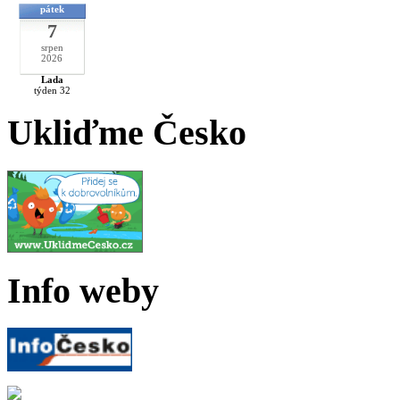
pátek
7
srpen
2026
Lada
týden 32
Ukliďme Česko
Info weby