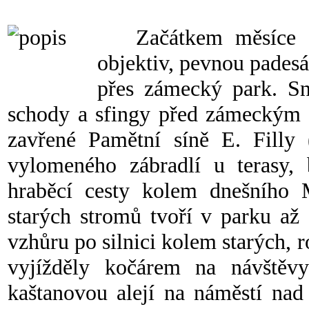
Začátkem měsíce nap
objektiv, pevnou padesá
přes zámecký park. Sn
schody a sfingy před zámeckým v
zavřené Pamětní síně E. Filly 
vylomeného zábradlí u terasy, 
hraběcí cesty kolem dnešního
starých stromů tvoří v parku až
vzhůru po silnici kolem starých, r
vyjížděly kočárem na návštěv
kaštanovou alejí na náměstí na