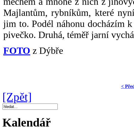
mechem a mnohé z nich z jihovýc
Majlantům, rybníkům, které nyní
jim to. Podél náhonu docházím k 
pivečko. Druhá, téměř jarní vychá
FOTO
z Dýbře
< Pře
[Zpět]
Kalendář