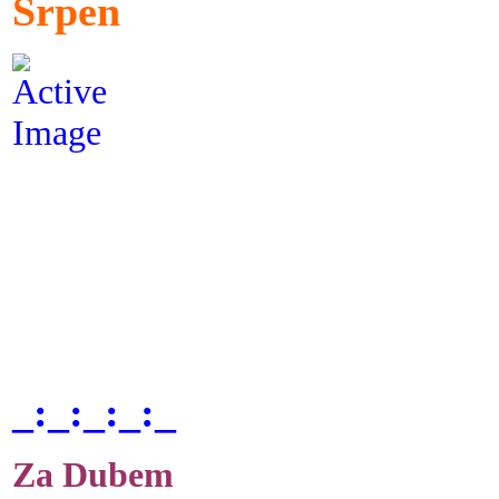
Srpen
_:_:_:_:_
Za Dubem