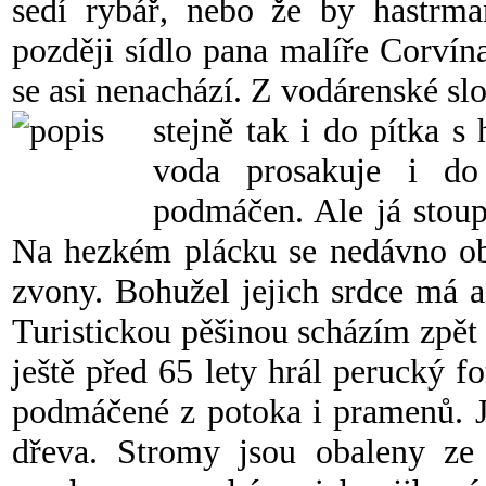
sedí rybář, nebo že by hastrma
později sídlo pana malíře Corvína
se asi nenachází. Z vodárenské s
stejně tak i do pítka 
voda prosakuje i do 
podmáčen. Ale já stoup
Na hezkém plácku se nedávno ob
zvony. Bohužel jejich srdce má a
Turistickou pěšinou scházím zpět
ještě před 65 lety hrál perucký fo
podmáčené z potoka i pramenů. Je
dřeva. Stromy jsou obaleny ze