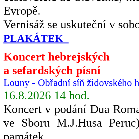
Evropě.
Vernisáž se uskuteční v sob
PLAKÁTEK
Koncert hebrejských
a sefardských písní
Louny - Obřadní síň židovského h
16.8.2026 14 hod.
Koncert v podání Dua Roman
ve Sboru M.J.Husa Peruc
památek.