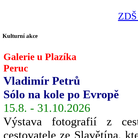
ZDŠ 
Kulturní akce
Galerie u Plazíka
Peruc
Vladimír Petrů
Sólo na kole po Evropě
15.8. - 31.10.2026
Výstava fotografií z ces
cestovatele ze Slavětína, kt