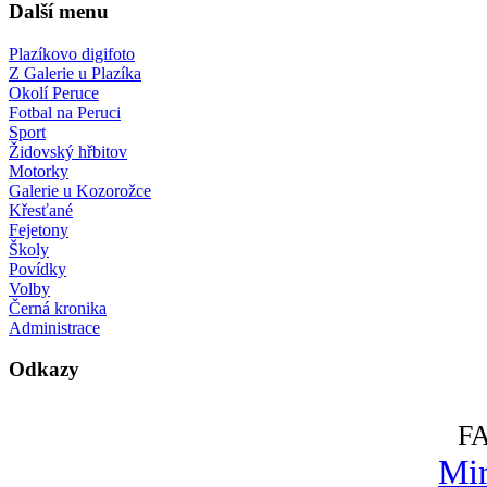
Další menu
Plazíkovo digifoto
Z Galerie u Plazíka
Okolí Peruce
Fotbal na Peruci
Sport
Židovský hřbitov
Motorky
Galerie u Kozorožce
Křesťané
Fejetony
Školy
Povídky
Volby
Černá kronika
Administrace
Odkazy
F
Mir