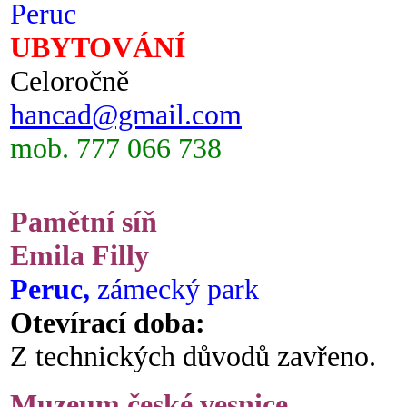
Peruc
UBYTOVÁNÍ
Celoročně
hancad@gmail.com
mob. 777 066 738
Pamětní síň
Emila Filly
Peruc,
zámecký park
Otevírací doba:
Z technických důvodů zavřeno.
Muzeum české vesnice