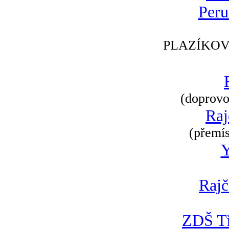
Peru
PLAZÍKOV
(doprovod
Raj
(přemís
Rajč
ZDŠ Tř