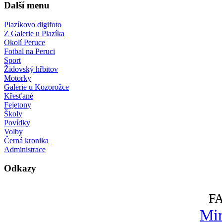
Další menu
Plazíkovo digifoto
Z Galerie u Plazíka
Okolí Peruce
Fotbal na Peruci
Sport
Židovský hřbitov
Motorky
Galerie u Kozorožce
Křesťané
Fejetony
Školy
Povídky
Volby
Černá kronika
Administrace
Odkazy
F
Mir