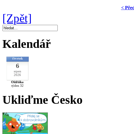
< Pře
[Zpět]
Kalendář
čtvrtek
6
srpen
2026
Oldřiška
týden 32
Ukliďme Česko