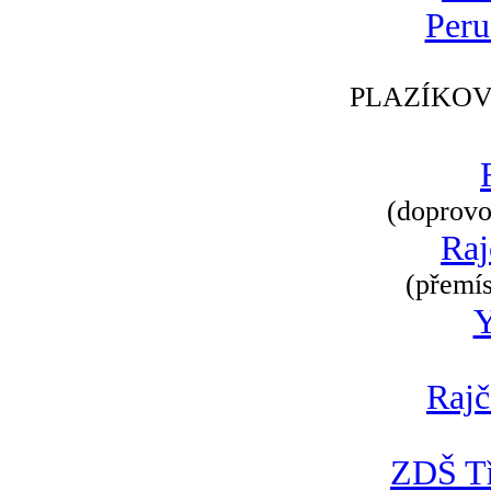
Peru
PLAZÍKOV
(doprovod
Raj
(přemís
Rajč
ZDŠ Tř