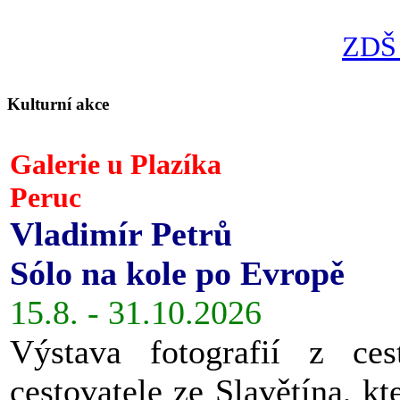
ZDŠ 
Kulturní akce
Galerie u Plazíka
Peruc
Vladimír Petrů
Sólo na kole po Evropě
15.8. - 31.10.2026
Výstava fotografií z ces
cestovatele ze Slavětína, kt