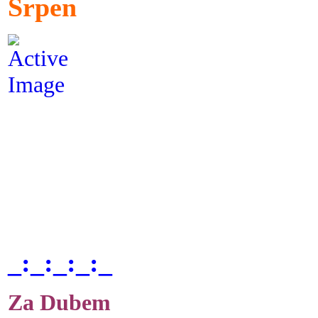
Srpen
_:_:_:_:_
Za Dubem