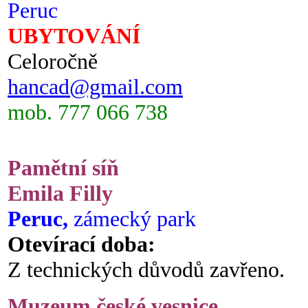
Peruc
UBYTOVÁNÍ
Celoročně
hancad@gmail.com
mob. 777 066 738
Pamětní síň
Emila Filly
Peruc,
zámecký park
Otevírací doba:
Z technických důvodů zavřeno.
Muzeum české vesnice