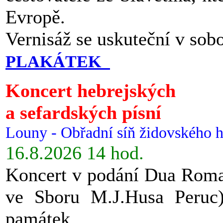
Evropě.
Vernisáž se uskuteční v sob
PLAKÁTEK
Koncert hebrejských
a sefardských písní
Louny - Obřadní síň židovského h
16.8.2026 14 hod.
Koncert v podání Dua Roman
ve Sboru M.J.Husa Peruc
památek.