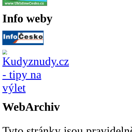
Info weby
WebArchiv
Tyto stránky jsou pravidel