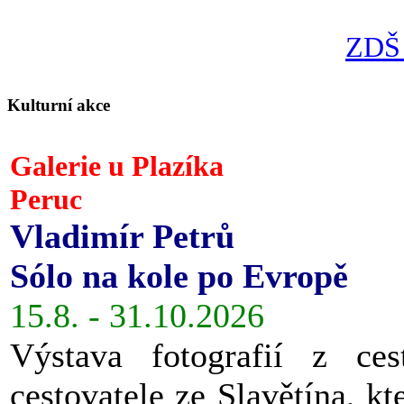
ZDŠ 
Kulturní akce
Galerie u Plazíka
Peruc
Vladimír Petrů
Sólo na kole po Evropě
15.8. - 31.10.2026
Výstava fotografií z ces
cestovatele ze Slavětína, kt