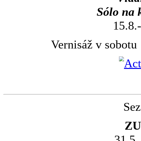
Sólo na 
15.8.
Vernisáž v sobotu
Sez
ZU
31.5.