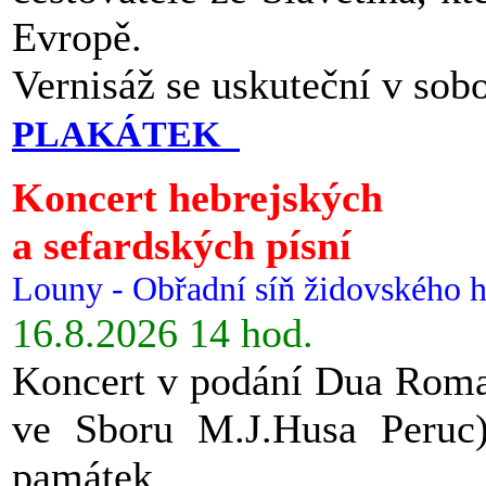
Evropě.
Vernisáž se uskuteční v sob
PLAKÁTEK
Koncert hebrejských
a sefardských písní
Louny - Obřadní síň židovského h
16.8.2026 14 hod.
Koncert v podání Dua Roman
ve Sboru M.J.Husa Peruc
památek.