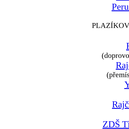
Peru
PLAZÍKOV
(doprovod
Raj
(přemís
Rajč
ZDŠ Tř