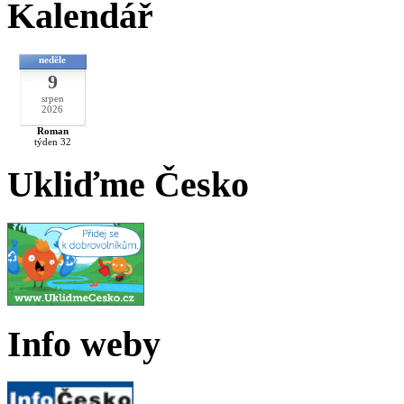
Kalendář
neděle
9
srpen
2026
Roman
týden 32
Ukliďme Česko
Info weby