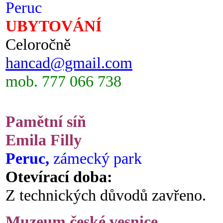
Peruc
UBYTOVÁNÍ
Celoročně
hancad@gmail.com
mob. 777 066 738
Pamětní síň
Emila Filly
Peruc,
zámecký park
Otevírací doba:
Z technických důvodů zavřeno.
Muzeum české vesnice