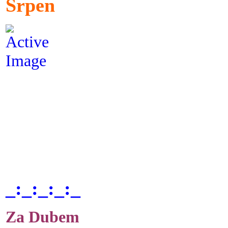
Srpen
_:_:_:_:_
Za Dubem