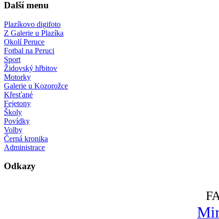
Další menu
Plazíkovo digifoto
Z Galerie u Plazíka
Okolí Peruce
Fotbal na Peruci
Sport
Židovský hřbitov
Motorky
Galerie u Kozorožce
Křesťané
Fejetony
Školy
Povídky
Volby
Černá kronika
Administrace
Odkazy
F
Mir