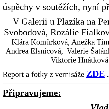
úspěchy v soutěžích, nyní př
V Galerii u Plazíka na Pe
Svobodová, Rozálie Fialko
Klára Komůrková, Anežka Timr
Andrea Elsnicová, Valerie Šatán
Viktorie Hnátková
ZDE
Report a fotky z vernisáže
.
Připravujeme:
Vlad