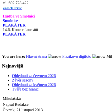
tel. 602 728 422
Zámek Peruc
Hudba ve Smolnici
Smolnice
PLAKÁTEK
14.6. Koncert laureátů
PLAKÁTEK
You are here:
Hlavní strana
Plazíkovo digifoto
Mik
Nejnovější
Ohlédnutí za červnem 2026
Závěr sezony
Ohlédnutí za květnem 2026
Tváře bez hranic
Mikulášská
Napsal Redakce
Čtvrtek, 21 listopad 2013