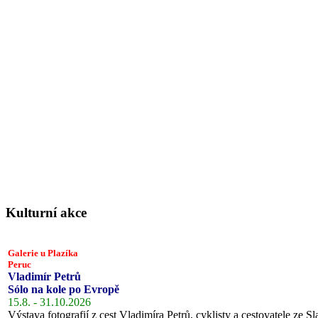
Kulturní akce
Galerie u Plazíka
Peruc
Vladimír Petrů
Sólo na kole po Evropě
15.8. - 31.10.2026
Výstava fotografií z cest Vladimíra Petrů, cyklisty a cestovatele ze Sl