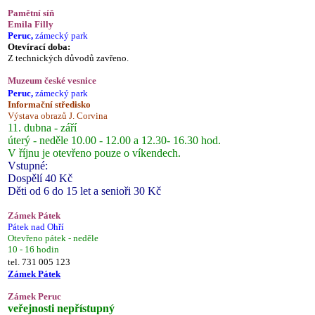
Pamětní síň
Emila Filly
Peruc,
zámecký park
Otevírací doba:
Z technických důvodů zavřeno.
Muzeum české vesnice
Peruc,
zámecký park
Informační středisko
Výstava obrazů J. Corvina
11. dubna - září
úterý - neděle 10.00 - 12.00 a 12.30- 16.30 hod.
V říjnu je otevřeno pouze o víkendech.
Vstupné:
Dospělí 40 Kč
Děti od 6 do 15 let a senioři 30 Kč
Zámek Pátek
Pátek nad Ohří
Otevřeno pátek - neděle
10 - 16 hodin
tel. 731 005 123
Zámek Pátek
Zámek Peruc
veřejnosti nepřístupný