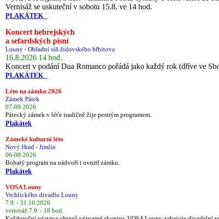
Vernisáž se uskuteční v sobotu 15.8. ve 14 hod.
PLAKÁTEK
Koncert hebrejských
a sefardských písní
Louny - Obřadní síň židovského hřbitova
16.8.2026 14 hod.
Koncert v podání Dua Romanco pořádá jako každý rok (dříve ve Sb
PLAKÁTEK
Léto na zámku 2026
Zámek Pátek
07-09 2026
Pátecký zámek v léťe tradičně žije pestrým programem.
Plakátek
Zámeké kulturní léto
Nový Hrad - Jimlín
06-08 2026
Bohatý program na nádvoří i uvnitř zámku.
Plakátek
VOSA Louny
Vrchlického divadlo Louny
7.9. - 31.10 2026
vernisáž 7.9. - 18 hod.
Každoroční výstava obrazů výtvarné skupiny VOSA Louny zahajuje divadelní s