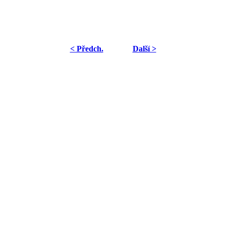
< Předch.
Další >