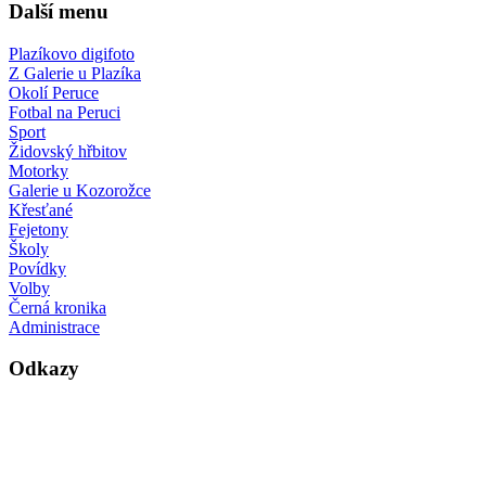
Další menu
Plazíkovo digifoto
Z Galerie u Plazíka
Okolí Peruce
Fotbal na Peruci
Sport
Židovský hřbitov
Motorky
Galerie u Kozorožce
Křesťané
Fejetony
Školy
Povídky
Volby
Černá kronika
Administrace
Odkazy