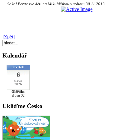
Sokol Peruc zve děti na Mikulášskou v sobotu 30.11.2013.
[Zpět]
Kalendář
čtvrtek
6
srpen
2026
Oldřiška
týden 32
Ukliďme Česko