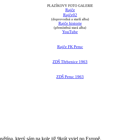
PLAZÍKOVY FOTO GALERIE
Rajče
Rajče02
(doprovodná a starší alba)
Rajče historie
(přemístěná stará alba)
YouTube
Rajče FK Peruc
ZDŠ Třebenice 1963
ZDŠ Peruc 1963
avětína, který sám na kole již 9krát vyjel po Evropě.