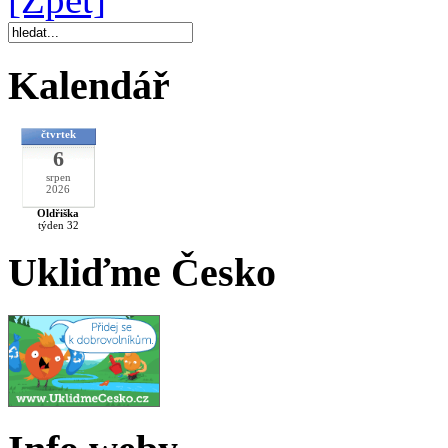
Kalendář
čtvrtek
6
srpen
2026
Oldřiška
týden 32
Ukliďme Česko