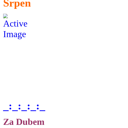
Srpen
_:_:_:_:_
Za Dubem