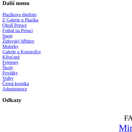
Další menu
Plazíkovo digifoto
Z Galerie u Plazíka
Okolí Peruce
Fotbal na Peruci
Sport
Židovský hřbitov
Motorky
Galerie u Kozorožce
Křesťané
Fejetony
Školy
Povídky
Volby
Černá kronika
Administrace
Odkazy
F
Mir