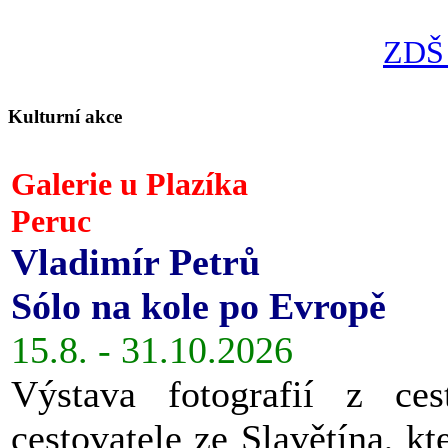
ZDŠ 
Kulturní akce
Galerie u Plazíka
Peruc
Vladimír Petrů
Sólo na kole po Evropě
15.8. - 31.10.2026
Výstava fotografií z ces
cestovatele ze Slavětína, kt