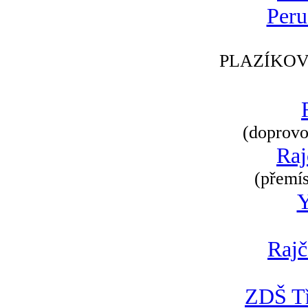
Peru
PLAZÍKOV
(doprovod
Raj
(přemís
Rajč
ZDŠ Tř