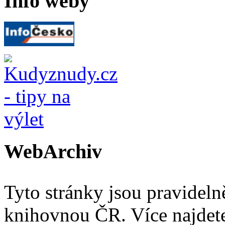
Info weby
WebArchiv
Tyto stránky jsou pravidel
knihovnou ČR. Více najde