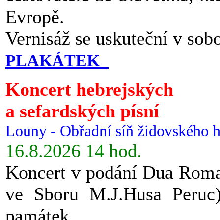
Evropě.
Vernisáž se uskuteční v sob
PLAKÁTEK
Koncert hebrejských
a sefardských písní
Louny - Obřadní síň židovského h
16.8.2026 14 hod.
Koncert v podání Dua Roman
ve Sboru M.J.Husa Peruc
památek.