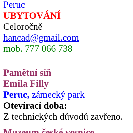
Peruc
UBYTOVÁNÍ
Celoročně
hancad@gmail.com
mob. 777 066 738
Pamětní síň
Emila Filly
Peruc,
zámecký park
Otevírací doba:
Z technických důvodů zavřeno.
Muzeum české vesnice