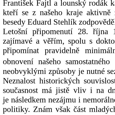
František Fajtl a lounský rodák k
kteří se z našeho kraje aktivně
besedy Eduard Stehlík zodpověděl
Letošní připomenutí 28. října
zajímavé a věřím, spolu s dokt
připomínat pravidelně minimá
obnovení našeho samostatného s
neobvyklými způsoby je nutné sez
Neznalost historických souvislo
současnost má jistě vliv i na d
je následkem nezájmu i nemorálno
politiky. Znám však část mladých 