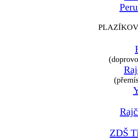
Peru
PLAZÍKOV
(doprovod
Raj
(přemís
Rajč
ZDŠ Tř