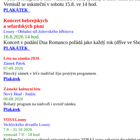
Vernisáž se uskuteční v sobotu 15.8. ve 14 hod.
PLAKÁTEK
Koncert hebrejských
a sefardských písní
Louny - Obřadní síň židovského hřbitova
16.8.2026 14 hod.
Koncert v podání Dua Romanco pořádá jako každý rok (dříve ve Sb
PLAKÁTEK
Léto na zámku 2026
Zámek Pátek
07-09 2026
Pátecký zámek v léťe tradičně žije pestrým programem.
Plakátek
Zámeké kulturní léto
Nový Hrad - Jimlín
06-08 2026
Bohatý program na nádvoří i uvnitř zámku.
Plakátek
VOSA Louny
Vrchlického divadlo Louny
7.9. - 31.10 2026
vernisáž 7.9. - 18 hod.
Každoroční výstava obrazů výtvarné skupiny VOSA Louny zahajuje divadelní s