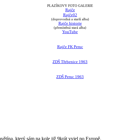
PLAZÍKOVY FOTO GALERIE
Rajče
Rajče02
(doprovodná a starší alba)
Rajče historie
(přemístěná stará alba)
YouTube
Rajče FK Peruc
ZDŠ Třebenice 1963
ZDŠ Peruc 1963
avětína, který sám na kole již 9krát vyjel po Evropě.