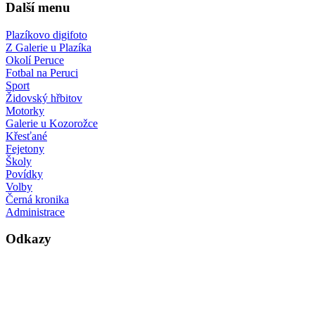
Další menu
Plazíkovo digifoto
Z Galerie u Plazíka
Okolí Peruce
Fotbal na Peruci
Sport
Židovský hřbitov
Motorky
Galerie u Kozorožce
Křesťané
Fejetony
Školy
Povídky
Volby
Černá kronika
Administrace
Odkazy