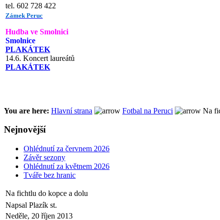
tel. 602 728 422
Zámek Peruc
Hudba ve Smolnici
Smolnice
PLAKÁTEK
14.6. Koncert laureátů
PLAKÁTEK
You are here:
Hlavní strana
Fotbal na Peruci
Na fi
Nejnovější
Ohlédnutí za červnem 2026
Závěr sezony
Ohlédnutí za květnem 2026
Tváře bez hranic
Na fichtlu do kopce a dolu
Napsal Plazík st.
Neděle, 20 říjen 2013