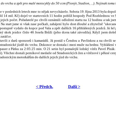
vrchu a zpět pro malé motocykly do 50 ccm (Pionýr, Stadion, ...). Nejinak tomu by
 v posledních letech mne to nějak nevycházelo. Sobota 19. října 2013 byla dopole
álil 14 mil. Kč) dojel ve startovních 11 hodin poblíž hospody Pod Rozhlednou ve S
 jejich počet.
Pořadatelé po chvíli oznámili odložení startu na 12 hodinu a tak js
 start jsme si však zase počkali, zahájení bylo dost dlouhé a zbytečně "ukecané".
postupně vydalo do kopce pod Vala a zpět dalších 16 přihlášených jezdců. Já šel po
ný skok jezdce číslo 46 Josefa Brůži (jeho dcera také závodila). Když jsem došel
 zatáčce.
avili z darů sponzorů i kamarádů. Já postál s Čendou a Pavlínkou a na chvíli se
stradonické jízdě do vrchu. Dokonce se dostala i mezi muže na bednu. Vyhlášení v
ipauer z Pátku za 2:05:25 min. O 21 setin byl pomalejší loňský vítěz Pavel Plzá
ší). Všichni dostali perníkové medaile od Stradonických žen a vítězové i pěkné ceny
radonickým motorkářům do dalších jejich jízd do vrchu.
< Předch.
Další >