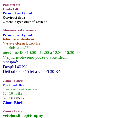
Pamětní síň
Emila Filly
Peruc,
zámecký park
Otevírací doba:
Z technických důvodů zavřeno.
Muzeum české vesnice
Peruc,
zámecký park
Informační středisko
Výstava obrazů J. Corvina
11. dubna - září
úterý - neděle 10.00 - 12.00 a 12.30- 16.30 hod.
V říjnu je otevřeno pouze o víkendech.
Vstupné:
Dospělí 40 Kč
Děti od 6 do 15 let a senioři 30 Kč
Zámek Pátek
Pátek nad Ohří
Otevřeno pátek - neděle
10 - 16 hodin
tel. 731 005 123
Zámek Pátek
Zámek Peruc
veřejnosti nepřístupný