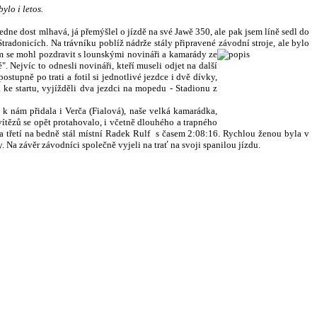
lo i letos.
dne dost mlhavá, já přemýšlel o jízdě na své Jawě 350, ale pak jsem líně sedl do
tradonicích. Na trávníku poblíž nádrže stály připravené závodní stroje, ale bylo
em se mohl pozdravit s lounskými novináři a kamarády ze
 Nejvíc to odnesli novináři, kteří museli odjet na další
stupně po trati a fotil si jednotlivé jezdce i dvě dívky,
 ke startu, vyjížděli dva jezdci na mopedu - Stadionu z
 k nám přidala i Verča (Fialová), naše velká kamarádka,
ítězů se opět protahovalo, i včetně dlouhého a trapného
k a třetí na bedně stál místní Radek Rulf s časem 2:08:16. Rychlou ženou byla v
. Na závěr závodníci společně vyjeli na trať na svoji spanilou jízdu.