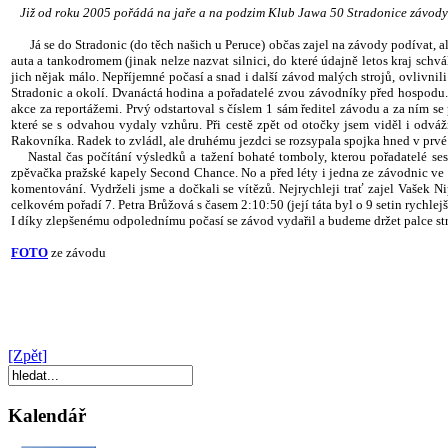
Již od roku 2005 pořádá na jaře a na podzim Klub Jawa 50 Stradonice závody do 
Já se do Stradonic (do těch našich u Peruce) občas zajel na závody podívat, ale
auta a tankodromem (jinak nelze nazvat silnici, do které údajně letos kraj schv
jich nějak málo. Nepříjemné počasí a snad i další závod malých strojů, ovlivnili
Stradonic a okolí. Dvanáctá hodina a pořadatelé zvou závodníky před hospodu. Na
akce za reportážemi. Prvý odstartoval s číslem 1 sám ředitel závodu a za ním se 
které se s odvahou vydaly vzhůru. Při cestě zpět od otočky jsem viděl i odváž
Rakovníka. Radek to zvládl, ale druhému jezdci se rozsypala spojka hned v prvé
Nastal čas počítání výsledků a tažení bohaté tomboly, kterou pořadatelé sest
zpěvačka pražské kapely Second Chance. No a před léty i jedna ze závodnic ve 
komentování. Vydrželi jsme a dočkali se vítězů. Nejrychleji trať zajel Vašek N
celkovém pořadí 7. Petra Brůžová s časem 2:10:50 (její táta byl o 9 setin rychlej
I díky zlepšenému odpolednímu počasí se závod vydařil a budeme držet palce st
FOTO
ze závodu
[Zpět]
Kalendář