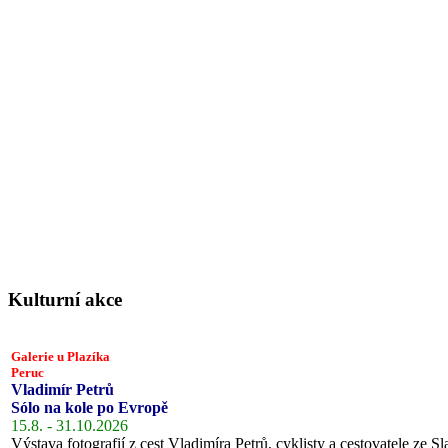
Kulturní akce
Galerie u Plazíka
Peruc
Vladimír Petrů
Sólo na kole po Evropě
15.8. - 31.10.2026
Výstava fotografií z cest Vladimíra Petrů, cyklisty a cestovatele ze Sl