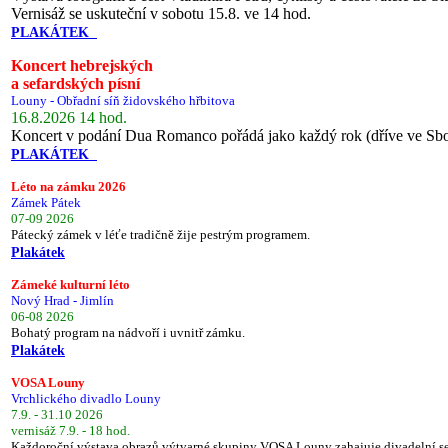
Vernisáž se uskuteční v sobotu 15.8. ve 14 hod.
PLAKÁTEK
Koncert hebrejských
a sefardských písní
Louny - Obřadní síň židovského hřbitova
16.8.2026 14 hod.
Koncert v podání Dua Romanco pořádá jako každý rok (dříve ve Sb
PLAKÁTEK
Léto na zámku 2026
Zámek Pátek
07-09 2026
Pátecký zámek v léťe tradičně žije pestrým programem.
Plakátek
Zámeké kulturní léto
Nový Hrad - Jimlín
06-08 2026
Bohatý program na nádvoří i uvnitř zámku.
Plakátek
VOSA Louny
Vrchlického divadlo Louny
7.9. - 31.10 2026
vernisáž 7.9. - 18 hod.
Každoroční výstava obrazů výtvarné skupiny VOSA Louny zahajuje divadelní s