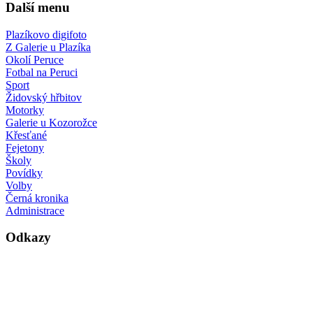
Další menu
Plazíkovo digifoto
Z Galerie u Plazíka
Okolí Peruce
Fotbal na Peruci
Sport
Židovský hřbitov
Motorky
Galerie u Kozorožce
Křesťané
Fejetony
Školy
Povídky
Volby
Černá kronika
Administrace
Odkazy