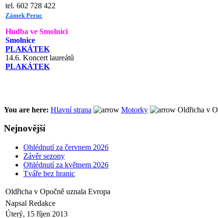
tel. 602 728 422
Zámek Peruc
Hudba ve Smolnici
Smolnice
PLAKÁTEK
14.6. Koncert laureátů
PLAKÁTEK
You are here:
Hlavní strana
Motorky
Oldřicha v O
Nejnovější
Ohlédnutí za červnem 2026
Závěr sezony
Ohlédnutí za květnem 2026
Tváře bez hranic
Oldřicha v Opočně uznala Evropa
Napsal Redakce
Úterý, 15 říjen 2013