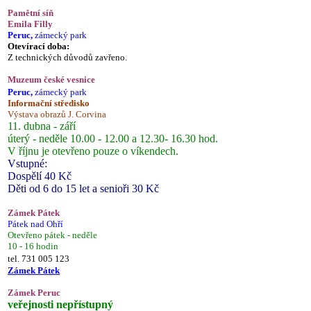
Pamětní síň
Emila Filly
Peruc,
zámecký park
Otevírací doba:
Z technických důvodů zavřeno.
Muzeum české vesnice
Peruc,
zámecký park
Informační středisko
Výstava obrazů J. Corvina
11. dubna - září
úterý - neděle 10.00 - 12.00 a 12.30- 16.30 hod.
V říjnu je otevřeno pouze o víkendech.
Vstupné:
Dospělí 40 Kč
Děti od 6 do 15 let a senioři 30 Kč
Zámek Pátek
Pátek nad Ohří
Otevřeno pátek - neděle
10 - 16 hodin
tel. 731 005 123
Zámek Pátek
Zámek Peruc
veřejnosti nepřístupný