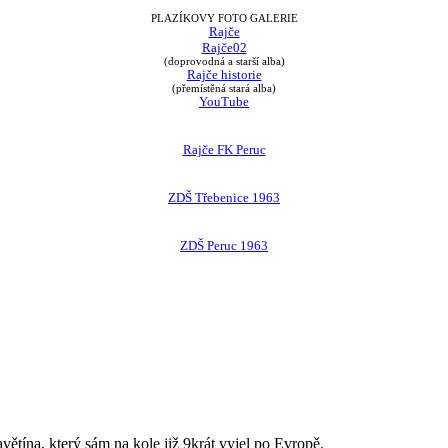
PLAZÍKOVY FOTO GALERIE
Rajče
Rajče02
(doprovodná a starší alba)
Rajče historie
(přemístěná stará alba)
YouTube
Rajče FK Peruc
ZDŠ Třebenice 1963
ZDŠ Peruc 1963
avětína, který sám na kole již 9krát vyjel po Evropě.