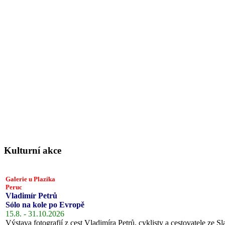
Kulturní akce
Galerie u Plazíka
Peruc
Vladimír Petrů
Sólo na kole po Evropě
15.8. - 31.10.2026
Výstava fotografií z cest Vladimíra Petrů, cyklisty a cestovatele ze Sl