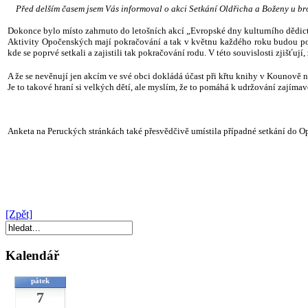
Před delším časem jsem Vás informoval o akci Setkání Oldřicha a Boženy u brodu
Dokonce bylo místo zahrnuto do letošních akcí „Evropské dny kulturního dědi
Aktivity Opočenských mají pokračování a tak v květnu každého roku budou poř
kde se poprvé setkali a zajistili tak pokračování rodu. V této souvislosti zjišťu
A že se nevěnují jen akcím ve své obci dokládá účast při křtu knihy v Kounově 
Je to takové hraní si velkých dětí, ale myslím, že to pomáhá k udržování zajíma
Anketa na Peruckých stránkách také přesvědčivě umístila případné setkání do O
[Zpět]
Kalendář
pátek
7