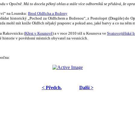
 v Opočně. Má to docela pěkný ohlas a stále více odborníků se přidává, že opravd
ctví“ na Lounsku:
Brod Oldřicha a Boženy
ádat historický „Pochod za Oldřichem a Boženou“, z Postoloprt (Dragúše) do Opo
jí, zda mohl mít kníže Oldřich nějaký praporec a pokud ano, jaké barvy a co na něm m
na Rakovnicku (
Křest v Kounově
) a v roce 2010 též u Kounova ve
Svatovojtěšské b
vé historie v povědomí místních obyvatel na vesnicích.
počna:
< Předch.
Další >