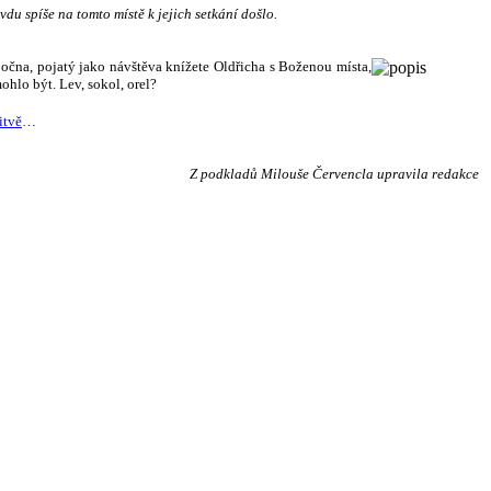
u spíše na tomto místě k jejich setkání došlo.
čna, pojatý jako návštěva knížete Oldřicha s Boženou místa,
ohlo být. Lev, sokol, orel?
itvě
…
Z podkladů Milouše Červencla upravila redakce