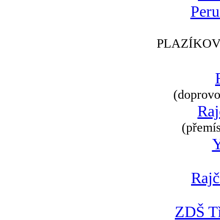
Peru
PLAZÍKOV
(doprovod
Raj
(přemís
Rajč
ZDŠ Tř