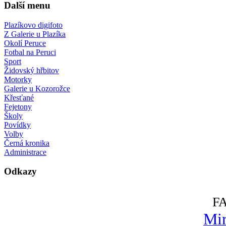
Další menu
Plazíkovo digifoto
Z Galerie u Plazíka
Okolí Peruce
Fotbal na Peruci
Sport
Židovský hřbitov
Motorky
Galerie u Kozorožce
Křesťané
Fejetony
Školy
Povídky
Volby
Černá kronika
Administrace
Odkazy
F
Mir