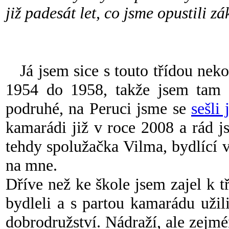
již padesát let, co jsme opustili zá
Já jsem sice s touto třídou neko
1954 do 1958, takže jsem tam b
podruhé, na Peruci jsme se
sešli 
kamarádi již v roce 2008 a rád js
tehdy spolužačka Vilma, bydlící 
na mne.
Dříve než ke škole jsem zajel k 
bydleli a s partou kamarádu uži
dobrodružství. Nádraží, ale zejm