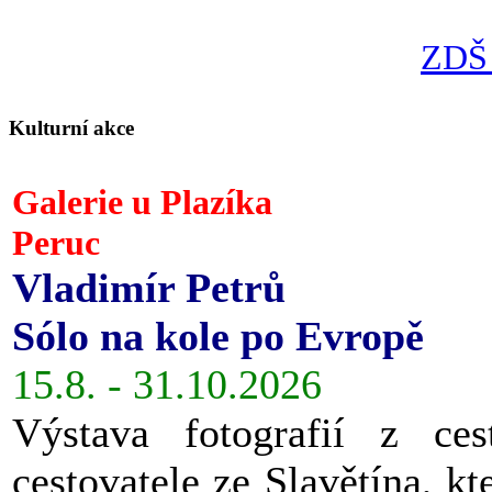
ZDŠ 
Kulturní akce
Galerie u Plazíka
Peruc
Vladimír Petrů
Sólo na kole po Evropě
15.8. - 31.10.2026
Výstava fotografií z ces
cestovatele ze Slavětína, kt