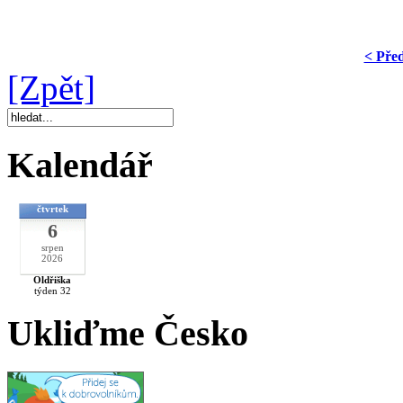
< Pře
[Zpět]
Kalendář
čtvrtek
6
srpen
2026
Oldřiška
týden 32
Ukliďme Česko