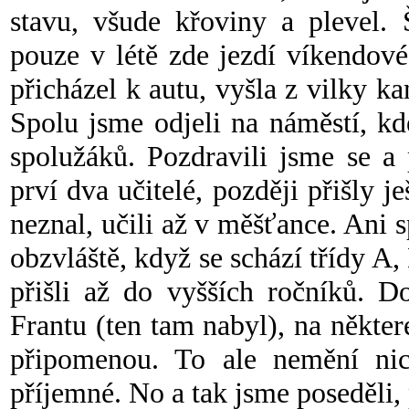
stavu, všude křoviny a plevel. 
pouze v létě zde jezdí víkendové
přicházel k autu, vyšla z vilky k
Spolu jsme odjeli na náměstí, kd
spolužáků. Pozdravili jsme se a 
prví dva učitelé, později přišly je
neznal, učili až v měšťance. Ani
obzvláště, když se schází třídy A, 
přišli až do vyšších ročníků. 
Frantu (ten tam nabyl), na někte
připomenou. To ale nemění nic
příjemné. No a tak jsme poseděli, 