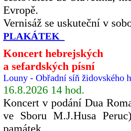
Evropě.
Vernisáž se uskuteční v sob
PLAKÁTEK
Koncert hebrejských
a sefardských písní
Louny - Obřadní síň židovského h
16.8.2026 14 hod.
Koncert v podání Dua Roman
ve Sboru M.J.Husa Peruc
památek.