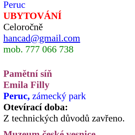
Peruc
UBYTOVÁNÍ
Celoročně
hancad@gmail.com
mob. 777 066 738
Pamětní síň
Emila Filly
Peruc,
zámecký park
Otevírací doba:
Z technických důvodů zavřeno.
Muzeum české vesnice