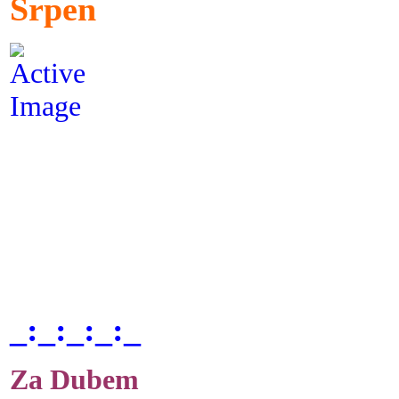
Srpen
_:_:_:_:_
Za Dubem