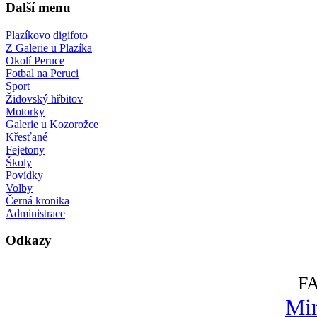
Další menu
Plazíkovo digifoto
Z Galerie u Plazíka
Okolí Peruce
Fotbal na Peruci
Sport
Židovský hřbitov
Motorky
Galerie u Kozorožce
Křesťané
Fejetony
Školy
Povídky
Volby
Černá kronika
Administrace
Odkazy
F
Mir