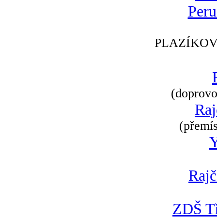
Peru
PLAZÍKOV
(doprovod
Raj
(přemís
Rajč
ZDŠ Tř