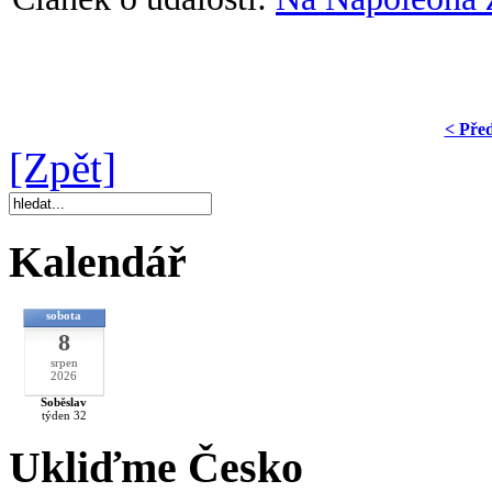
< Pře
[Zpět]
Kalendář
sobota
8
srpen
2026
Soběslav
týden 32
Ukliďme Česko