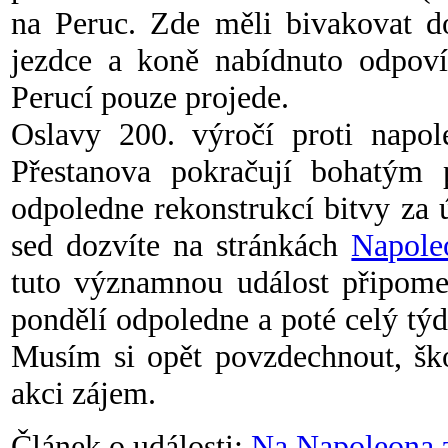
na Peruc. Zde měli bivakovat do
jezdce a koně nabídnuto odpovíd
Perucí pouze projede.
Oslavy 200. výročí proti napo
Přestanova pokračují bohatým
odpoledne rekonstrukcí bitvy za 
sed dozvíte na stránkách
Napole
tuto významnou událost připome
pondělí odpoledne a poté celý týd
Musím si opět povzdechnout, ško
akci zájem.
Článek o události:
Na Napoleona z