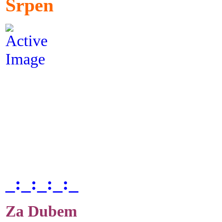
Srpen
_:_:_:_:_
Za Dubem