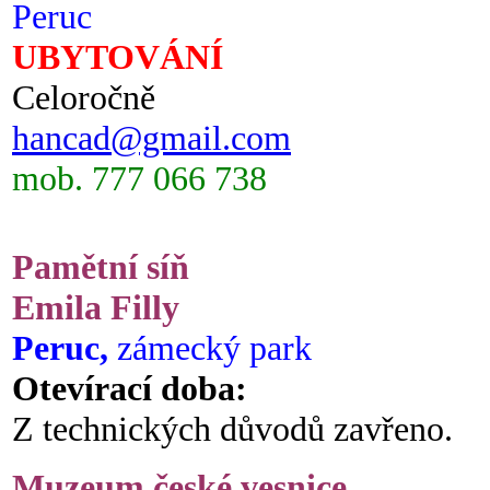
Peruc
UBYTOVÁNÍ
Celoročně
hancad@gmail.com
mob. 777 066 738
Pamětní síň
Emila Filly
Peruc,
zámecký park
Otevírací doba:
Z technických důvodů zavřeno.
Muzeum české vesnice