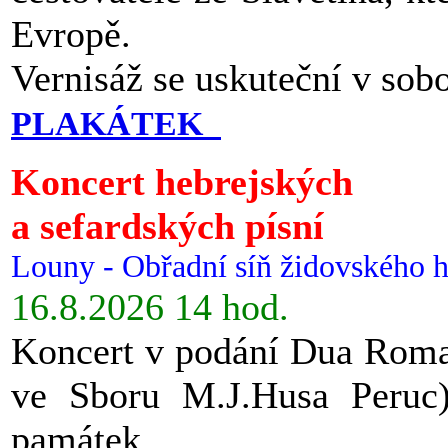
Evropě.
Vernisáž se uskuteční v sob
PLAKÁTEK
Koncert hebrejských
a sefardských písní
Louny - Obřadní síň židovského h
16.8.2026 14 hod.
Koncert v podání Dua Roman
ve Sboru M.J.Husa Peruc
památek.