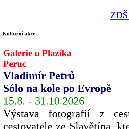
ZDŠ 
Kulturní akce
Galerie u Plazíka
Peruc
Vladimír Petrů
Sólo na kole po Evropě
15.8. - 31.10.2026
Výstava fotografií z ces
cestovatele ze Slavětína, kt