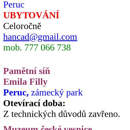
Peruc
UBYTOVÁNÍ
Celoročně
hancad@gmail.com
mob. 777 066 738
Pamětní síň
Emila Filly
Peruc,
zámecký park
Otevírací doba:
Z technických důvodů zavřeno.
Muzeum české vesnice