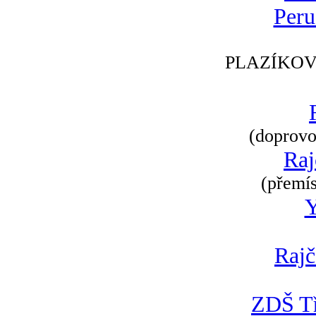
Peru
PLAZÍKOV
(doprovod
Raj
(přemís
Rajč
ZDŠ Tř