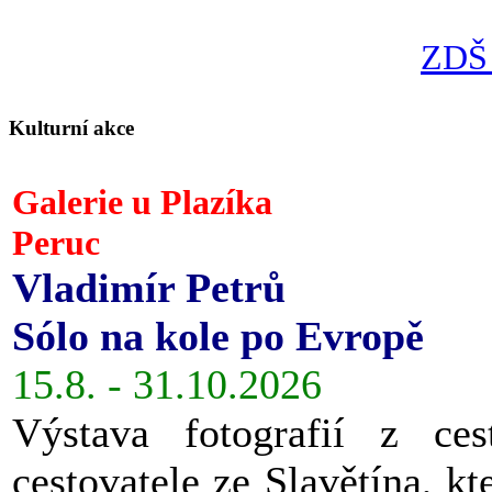
ZDŠ 
Kulturní akce
Galerie u Plazíka
Peruc
Vladimír Petrů
Sólo na kole po Evropě
15.8. - 31.10.2026
Výstava fotografií z ces
cestovatele ze Slavětína, kt