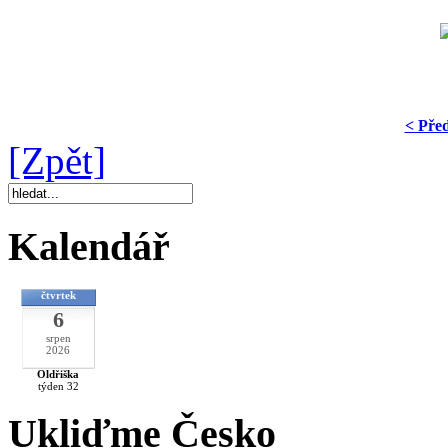
< Pře
[Zpět]
Kalendář
čtvrtek
6
srpen
2026
Oldřiška
týden 32
Ukliďme Česko