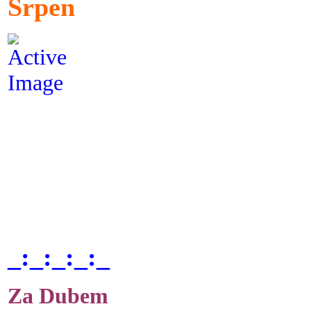
Srpen
_:_:_:_:_
Za Dubem