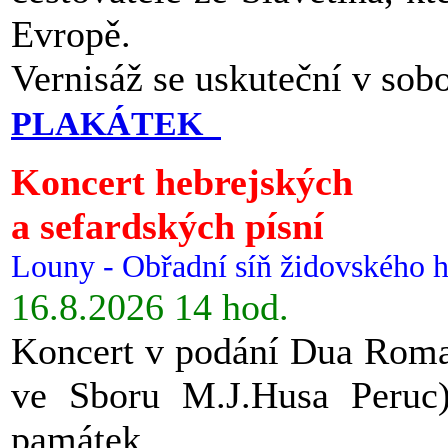
Evropě.
Vernisáž se uskuteční v sob
PLAKÁTEK
Koncert hebrejských
a sefardských písní
Louny - Obřadní síň židovského h
16.8.2026 14 hod.
Koncert v podání Dua Roman
ve Sboru M.J.Husa Peruc
památek.