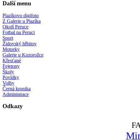
Další menu
Plazíkovo digifoto
Z Galerie u Plazíka
Okolí Peruce
Fotbal na Peruci
Sport
Židovský hřbitov
Motorky
Galerie u Kozorožce
Křesťané
Fejetony
Školy
Povídky
Volby
Černá kronika
Administrace
Odkazy
F
Mir