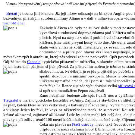
V minulém vyprávění jsem popisoval náš letošní příjezd do Francie a putování 
Bretaň
je trochu jiná Francie. Již její název odkazuje na blízkost Anglie, pod 
bezvadným pirátským autobusem firmy Altano a v dáli v mlhavém oparu vidíme na
Saint-Michel
.
Základy kláštera zde byly na žulové skále v moři postaven
kyvadlová autobusová doprava zdarma pod klášter a městeč
píscích. Nyní na náspu a v okolí probíhá velká stavební 
kláštera, jsme mezi prvými hosty toho dne. Ale ouha, zam
skálu vešla a hlavně kolik materiálu a jak se sem muselo
obdivuhodné a pilíře pod hlavní věží snad nejsilnější,
městečkem zpět k autobusu, který nás odvezl zpět na parkoviště. Opět povzdech. 
Odjíždíme do
Cancale
, typického přístavního městečka, s hlavním cílem ochutn
jejich lasturami, pár jsem si jich přivezl. Za přístavním molem je tržnice se st
slizkou hmotu. Ne děkuji, já se jdu projít dál po pobřeží
spřáhli dokonce i s místním biskupem. Město je obehnán
uličkami uprostřed hradeb, dal jsem si i místní speciáln
moře řeka La Rance a je zde vybudována velká
přílivová 
si opět s harmonikářem Pepou zazpívali.
Ráno nebalíme, budeme zde spát i další noc a vyrážíme
Trégastel
u malého gotického kostelíku sv. Anny. Zajímavá stavbička s viditel
na pláž, kolem které se tyčí velké skály a balvany z růžové žuly.
Vyrážím vpravo
a viklany. Jeden by řekl, že když ne některý sedne racek, že se převáží. Kousek
krásné až bizarní, zajímavé až úžasné. I zde by jeden mohl být celý den, ale já
plavky a při odlivu téměř 100 metrů kráčím bahýnkem do mořské vody. Příjemné 
Čeká nás plavba na
Ptačí ostrovy
, nebo také Souostroví 
připlouváme mezi skalními hroty k bílému ostrovu Rouzic. 
mezi ostrými skalisky téměř na místě otočí tak, abychom