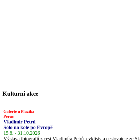
Kulturní akce
Galerie u Plazíka
Peruc
Vladimír Petrů
Sólo na kole po Evropě
15.8. - 31.10.2026
Výstava fotografií z cest Vladimíra Petrů, cyklisty a cestovatele ze Sl