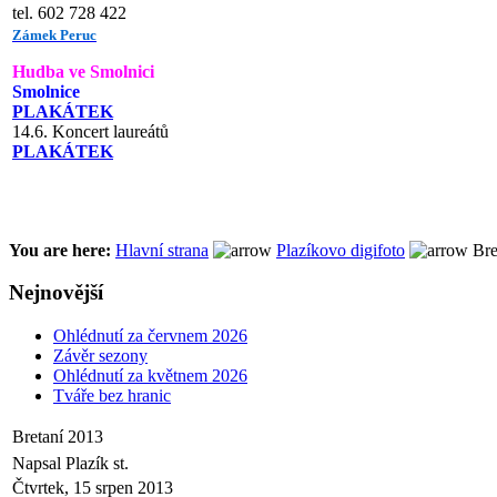
tel. 602 728 422
Zámek Peruc
Hudba ve Smolnici
Smolnice
PLAKÁTEK
14.6. Koncert laureátů
PLAKÁTEK
You are here:
Hlavní strana
Plazíkovo digifoto
Bre
Nejnovější
Ohlédnutí za červnem 2026
Závěr sezony
Ohlédnutí za květnem 2026
Tváře bez hranic
Bretaní 2013
Napsal Plazík st.
Čtvrtek, 15 srpen 2013