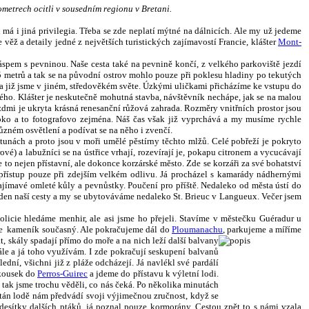
metrech ocitli v sousedním regionu v Bretani.
ň má i jiná privilegia. Třeba se zde neplatí mýtné na dálnicích. Ale my už jedeme
ž a detaily jedné z největších turistických zajímavostí Francie, klášter
Mont-
 náspem s pevninou. Naše cesta také na pevnině končí, z velkého parkoviště jezdí
5 metrů a tak se na původní ostrov mohlo pouze při poklesu hladiny po tekutých
 a již jsme v jiném, středověkém světe. Úzkými uličkami přicházíme ke vstupu do
ného. Klášter je neskutečně mohutná stavba, návštěvník nechápe, jak se na malou
zdmi je ukryta krásná renesanční růžová zahrada. Rozměry vnitřních prostor jsou
 oko a to fotografovo zejména. Náš čas však již vyprchává a my musíme rychle
ůzném osvětlení a podívat se na něho i zvenčí.
 tunách a proto jsou v moři umělé pěstírny těchto mlžů. Celé pobřeží je pokryto
vé) a labužníci se na ústřice vrhají, rozevírají je, pokapu citronem a vycucávají
je to nejen přístavní, ale dokonce korzárské město. Zde se korzáři za své bohatství
přístup pouze při zdejším velkém odlivu. Já procházel s kamarády nádhernými
zajímavé omleté kůly a pevnůstky. Poučení pro příště. Nedaleko od města ústí do
 den naší cesty a my se ubytováváme nedaleko St. Brieuc v Langueux. Večer jsem
licie hledáme menhir, ale asi jsme ho přejeli. Stavíme v městečku Guéradur u
uje kameník současný. Ale pokračujeme dál do
Ploumanachu
, parkujeme a míříme
, skály spadají přímo do moře a na nich leží další balvany
dále a já toho využívám. I zde pokračují seskupení balvanů
ední, všichni již z pláže odcházejí. Já navlékl své pardálí
 kousek do
Perros-Guirec
a jdeme do přístavu k výletní lodi.
 tak jsme trochu věděli, co nás čeká. Po několika minutách
itán lodě nám předvádí svoji výjimečnou zručnost, když se
 desítky dalších ptáků, já poznal pouze kormorány. Cestou zpět to s námi vzala