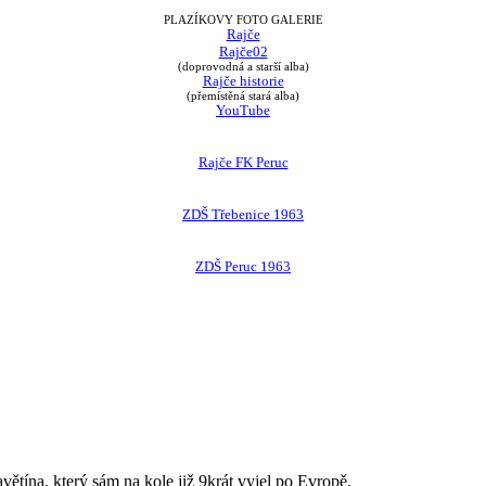
PLAZÍKOVY FOTO GALERIE
Rajče
Rajče02
(doprovodná a starší alba)
Rajče historie
(přemístěná stará alba)
YouTube
Rajče FK Peruc
ZDŠ Třebenice 1963
ZDŠ Peruc 1963
avětína, který sám na kole již 9krát vyjel po Evropě.