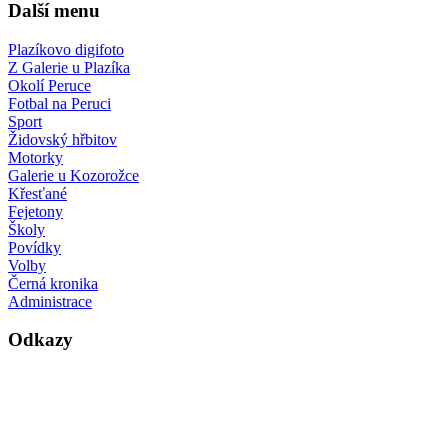
Další menu
Plazíkovo digifoto
Z Galerie u Plazíka
Okolí Peruce
Fotbal na Peruci
Sport
Židovský hřbitov
Motorky
Galerie u Kozorožce
Křesťané
Fejetony
Školy
Povídky
Volby
Černá kronika
Administrace
Odkazy