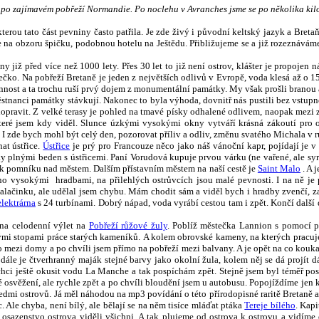
po zajímavém pobřeží Normandie. Po noclehu v Avranches jsme se po několika kilo
kterou tato část pevniny často patřila. Je zde živý i původní keltský jazyk a Breta
 obzoru špičku, podobnou hotelu na Ještědu. Přibližujeme se a již rozeznáváme vě
y již před více než 1000 lety. Přes 30 let to již není ostrov, klášter je propojen
ko. Na pobřeží Bretaně je jeden z největších odlivů v Evropě, voda klesá až o 1
činnost a ta trochu ruší prvý dojem z monumentální památky. My však prošli branou
ěstnanci památky stávkují. Nakonec to byla výhoda, dovnitř nás pustili bez vstup
 dopravit. Z velké terasy je pohled na tmavé písky odhalené odlivem, naopak mezi 
 které jsem kdy viděl. Slunce úzkými vysokými okny vytváří krásná zákoutí pro
I zde bych mohl být celý den, pozorovat příliv a odliv, změnu svatého Michala v r
at ústřice.
Ústřice
je prý pro Francouze něco jako náš vánoční kapr, pojídají je v
ánky plnými beden s ústřicemi. Paní Vorudová kupuje prvou várku (ne vařené, ale syro
 a k pomníku nad městem.
Dalším přístavním městem na naší cestě je
Saint Malo
. A 
o vysokými hradbami, na přilehlých ostrůvcích jsou malé pevnosti. I na ně je 
í palačinku, ale udělal jsem chybu. Mám chodit sám a viděl bych i hradby zvenčí, 
elektrárna
s 24 turbínami. Dobrý nápad, voda vyrábí cestou tam i zpět. Končí další
 na celodenní výlet na
Pobřeží růžové žuly
. Poblíž městečka Lannion s pomocí po
nými stopami práce starých kameníků. A kolem obrovské kameny, na kterých prac
 mezi domy a po chvíli jsem přímo na pobřeží mezi balvany. A je opět na co koukat
 dále je čtverhranný maják stejné barvy jako okolní žula, kolem něj se dá projít 
 chci ještě okusit vodu La Manche a tak pospíchám zpět. Stejně jsem byl téměř posl
osvěžení, ale rychle zpět a po chvíli bloudění jsem u autobusu. Popojíždíme jen
sedmi ostrovů.
Já měl náhodou na mp3 povídání o této přírodopisné raritě Bretaně a
Ale chyba, není bílý, ale bělají se na něm tisíce mláďat ptáka
Tereje bílého
. Kap
 osazenstvo ostrova viděli všichni. A tak plujeme od ostrova k ostrovu a vidíme