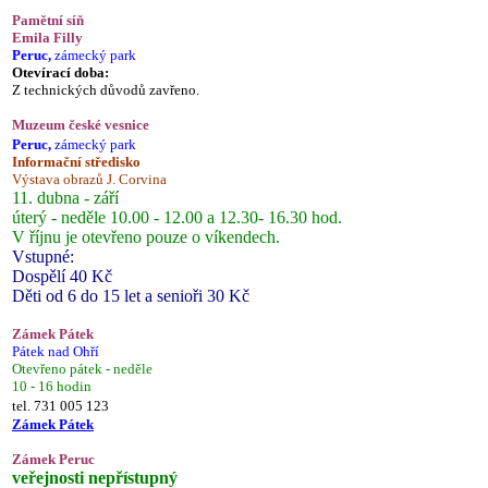
Pamětní síň
Emila Filly
Peruc,
zámecký park
Otevírací doba:
Z technických důvodů zavřeno.
Muzeum české vesnice
Peruc,
zámecký park
Informační středisko
Výstava obrazů J. Corvina
11. dubna - září
úterý - neděle 10.00 - 12.00 a 12.30- 16.30 hod.
V říjnu je otevřeno pouze o víkendech.
Vstupné:
Dospělí 40 Kč
Děti od 6 do 15 let a senioři 30 Kč
Zámek Pátek
Pátek nad Ohří
Otevřeno pátek - neděle
10 - 16 hodin
tel. 731 005 123
Zámek Pátek
Zámek Peruc
veřejnosti nepřístupný