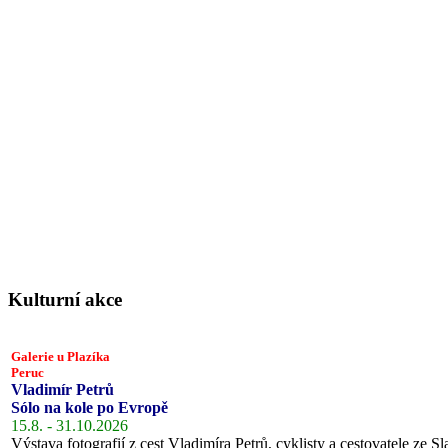
Kulturní akce
Galerie u Plazíka
Peruc
Vladimír Petrů
Sólo na kole po Evropě
15.8. - 31.10.2026
Výstava fotografií z cest Vladimíra Petrů, cyklisty a cestovatele ze Sl