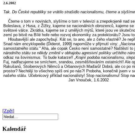
2.6.2002
Tak. Do České republiky se vrátilo strašidlo nacionalismu, čteme a slyším
Čteme o tom v novinách, slyšíme o tom v televizi a znepokojeně nad sebo
Boleslava, z Husa, z Žižky, kajeme se nacionálních obrozenců, kajeme se 
světové válce. Zkrátka, kajeme se z umělých mýtů, které jsou ve skutečnos
zemí po bitvě na Bílé hoře nebo rozvoj ekonomiky za protektorátu? Jsou 
Hloubavější ale zapochybují. Kát se, to ano, ale z čeho vlastně? Je nepří
Snad nám encyklopedie (Diderot, 1999) napomůže v přijmutí viny:
„Naciona
samostatného státu.“
Aha, ale copak Česko není samostatné? Naštěstí to 
národního státu se někdy změnil v obhajobu agresivní politiky určitého nár
odkaz na šovinismus. To bude katarze!!
„Krajní podoba nacionalismu, slep
Fuj, nadřazujeme se smíchem, srandou, zesměšňováním ostatních!! Ale opě
Rakušanů, Stoiberových Němců a Orbanových Maďarů! Dobrá, ale co po nich
prostor? Nechtějí to všechno spíš oni po nás?! Proboha, konečně jsem v s
našeho státu. Učebnicový příklad nacionalisty! Stop nacionalismu! Stop na
Jan Vnouček, 1.6.2002
[Zpět]
Kalendář