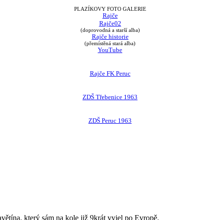
PLAZÍKOVY FOTO GALERIE
Rajče
Rajče02
(doprovodná a starší alba)
Rajče historie
(přemístěná stará alba)
YouTube
Rajče FK Peruc
ZDŠ Třebenice 1963
ZDŠ Peruc 1963
avětína, který sám na kole již 9krát vyjel po Evropě.