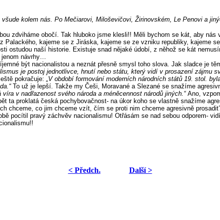
e všude kolem nás. Po Mečiarovi, Miloševičovi, Žirinovském, Le Penovi a jiný
u zdviháme obočí. Tak hluboko jsme klesli!! Měli bychom se kát, aby nás vů
z Palackého, kajeme se z Jiráska, kajeme se ze vzniku republiky, kajeme se
ti ostudou naší historie. Existuje snad nějaké údobí, z něhož se kát nemusí
to jenom návrhy…
jemné být nacionalistou a neznát přesně smysl toho slova. Jak sladce je těm
lismus je postoj jednotlivce, hnutí nebo státu, který vidí v prosazení zájmu 
ještě pokračuje:
„V období formování moderních národních států 19. stol. byl
oda.“
To už je lepší. Takže my Češi, Moravané a Slezané se snažíme agresivně 
á víra v nadřazenost svého národa a méněcennost národů jiných.“
Ano, vzpom
t ta proklatá česká pochybovačnost- na úkor koho se vlastně snažíme agres
 chceme, co jim chceme vzít, čím se proti nim chceme agresivně prosadit? 
obě pocítil pravý záchvěv nacionalismu! Otřásám se nad sebou odporem- vidím
cionalismu!!
< Předch.
Další >