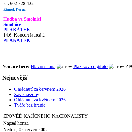
tel. 602 728 422
Zámek Peruc
Hudba ve Smolnici
Smolnice
PLAKÁTEK
14.6. Koncert laureátů
PLAKÁTEK
You are here:
Hlavní strana
Plazíkovo digifoto
ZP
Nejnovější
Ohlédnutí za červnem 2026
Závěr sezony
Ohlédnutí za květnem 2026
Tváře bez hranic
ZPOVĚĎ KAJÍCNÉHO NACIONALISTY
Napsal honza
Neděle, 02 červen 2002