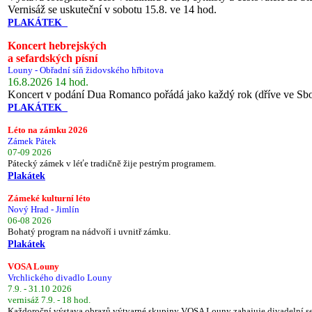
Vernisáž se uskuteční v sobotu 15.8. ve 14 hod.
PLAKÁTEK
Koncert hebrejských
a sefardských písní
Louny - Obřadní síň židovského hřbitova
16.8.2026 14 hod.
Koncert v podání Dua Romanco pořádá jako každý rok (dříve ve Sb
PLAKÁTEK
Léto na zámku 2026
Zámek Pátek
07-09 2026
Pátecký zámek v léťe tradičně žije pestrým programem.
Plakátek
Zámeké kulturní léto
Nový Hrad - Jimlín
06-08 2026
Bohatý program na nádvoří i uvnitř zámku.
Plakátek
VOSA Louny
Vrchlického divadlo Louny
7.9. - 31.10 2026
vernisáž 7.9. - 18 hod.
Každoroční výstava obrazů výtvarné skupiny VOSA Louny zahajuje divadelní s