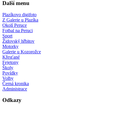
Další menu
Plazíkovo digifoto
Z Galerie u Plazíka
Okolí Peruce
Fotbal na Peruci
Sport
Židovský hřbitov
Motorky
Galerie u Kozorožce
Křesťané
Fejetony
Školy
Povídky
Volby
Černá kronika
Administrace
Odkazy