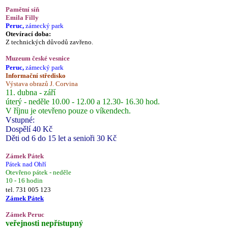
Pamětní síň
Emila Filly
Peruc,
zámecký park
Otevírací doba:
Z technických důvodů zavřeno.
Muzeum české vesnice
Peruc,
zámecký park
Informační středisko
Výstava obrazů J. Corvina
11. dubna - září
úterý - neděle 10.00 - 12.00 a 12.30- 16.30 hod.
V říjnu je otevřeno pouze o víkendech.
Vstupné:
Dospělí 40 Kč
Děti od 6 do 15 let a senioři 30 Kč
Zámek Pátek
Pátek nad Ohří
Otevřeno pátek - neděle
10 - 16 hodin
tel. 731 005 123
Zámek Pátek
Zámek Peruc
veřejnosti nepřístupný