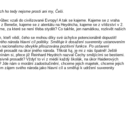
ch ho tedy nejsme prosti ani my, Češi.
bec vzali do civilizované Evropy! A tak se kajeme. Kajeme se z vraha
 z Beneše, kajeme se z atentátu na Heydricha, kajeme se z vítězství v 2.
me, za které se není třeba stydět? Co takhle, jen namátkou, rozkvět našich
, kteří vědí, čeho se mohou díky své úchylce potencionálně dopustit!
svého národa hlavní cíl politiky. Směřuje k dosažení suverenity ustanovením
a nacionalismu obvykle přisuzována pozitivní funkce. Po ustavení
prosadit na úkor jiného národa. Třikrát fuj, je mi z nás špatně! Ještě
ínám si, přece již Reinhard Heydrich nazval Čechy smějícími se bestiemi.
ivně prosadit? Vždyť to ví z médií každý školák, na úkor Haiderových
Jde nám o morální zadostiučinění, chceme jejich majetek, chceme jejich
 zájem svého národa jako hlavní cíl a směřuji k udržení suverenity