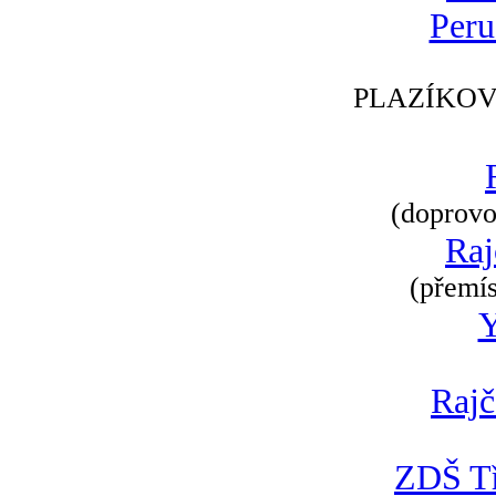
Peru
PLAZÍKOV
(doprovod
Raj
(přemís
Rajč
ZDŠ Tř