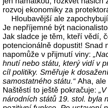
jen namátkou, rozkvět našich 
rozvoj ekonomiky za protekto
Hloubavější ale zapochybují. 
Je nepříjemné být nacionalist
Jak sladce je těm, kteří vědí,
potencionálně dopustit! Snad 
napomůže v přijmutí viny:
„Nac
hnutí nebo státu, který vidí v
cíl politiky. Směřuje k dosaže
samostatného státu.“
Aha, ale
Naštěstí to ještě pokračuje:
„V
národních států 19. stol. byla
pozitivní funkce. Po ustavení 