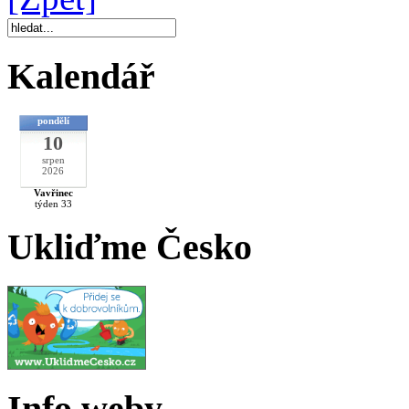
Kalendář
pondělí
10
srpen
2026
Vavřinec
týden 33
Ukliďme Česko
Info weby