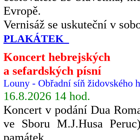
Evropě.
Vernisáž se uskuteční v sob
PLAKÁTEK
Koncert hebrejských
a sefardských písní
Louny - Obřadní síň židovského h
16.8.2026 14 hod.
Koncert v podání Dua Roman
ve Sboru M.J.Husa Peruc
památek.