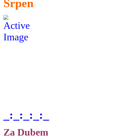
Srpen
_:_:_:_:_
Za Dubem