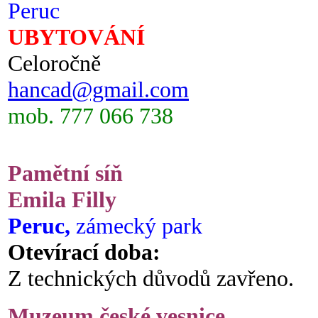
Peruc
UBYTOVÁNÍ
Celoročně
hancad@gmail.com
mob. 777 066 738
Pamětní síň
Emila Filly
Peruc,
zámecký park
Otevírací doba:
Z technických důvodů zavřeno.
Muzeum české vesnice