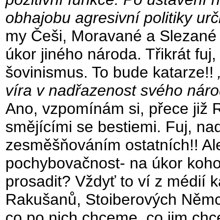
obhajobu agresivní politiky ur
my Češi, Moravané a Slezané 
úkor jiného národa. Třikrát fuj
šovinismus. To bude katarze!!
víra v nadřazenost svého nár
Ano, vzpomínám si, přece již
smějícími se bestiemi. Fuj, n
zesměšňováním ostatních!! Ale
pochybovačnost- na úkor koho
prosadit? Vždyť to ví z médií 
Rakušanů, Stoiberových Němc
co po nich chceme, co jim chc