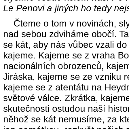
Le Penovi a jiných ho tedy nej
Čteme o tom v novinách, slyš
nad sebou zdviháme obočí. Tak
se kát, aby nás vůbec vzali do 
kajeme. Kajeme se z vraha Bol
nacionálních obrozenců, kaje
Jiráska, kajeme se ze vzniku 
kajeme se z atentátu na Heydri
světové válce. Zkrátka, kajem
skutečnosti ostudou naší histo
něhož se kát nemusíme, za kte