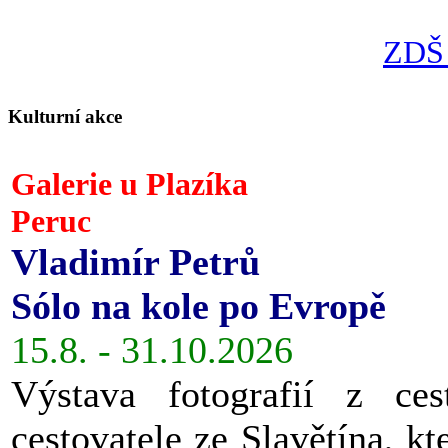
ZDŠ 
Kulturní akce
Galerie u Plazíka
Peruc
Vladimír Petrů
Sólo na kole po Evropě
15.8. - 31.10.2026
Výstava fotografií z ces
cestovatele ze Slavětína, kt