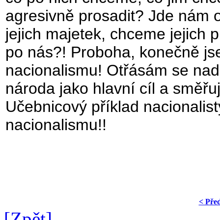
agresivně prosadit? Jde nám 
jejich majetek, chceme jejich 
po nás?! Proboha, konečně jse
nacionalismu! Otřásám se na
národa jako hlavní cíl a směřu
Učebnicový příklad nacionalist
nacionalismu!!
Jan Vnouček
< Pře
[Zpět]