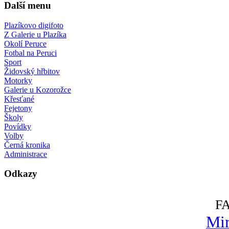
Další menu
Plazíkovo digifoto
Z Galerie u Plazíka
Okolí Peruce
Fotbal na Peruci
Sport
Židovský hřbitov
Motorky
Galerie u Kozorožce
Křesťané
Fejetony
Školy
Povídky
Volby
Černá kronika
Administrace
Odkazy
F
Mir