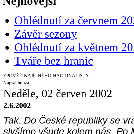
Nejnovější
Ohlédnutí za červnem 2
Závěr sezony
Ohlédnutí za květnem 2
Tváře bez hranic
ZPOVĚĎ KAJÍCNÉHO NACIONALISTY
Napsal honza
Neděle, 02 červen 2002
2.6.2002
Tak. Do České republiky se vrá
slyšíme všude kolem nás. Po M