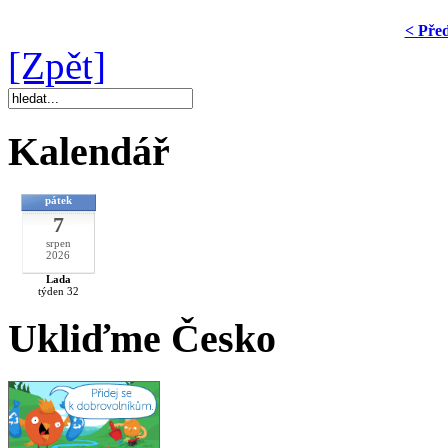
< Pře
[Zpět]
Kalendář
pátek
7
srpen
2026
Lada
týden 32
Ukliďme Česko