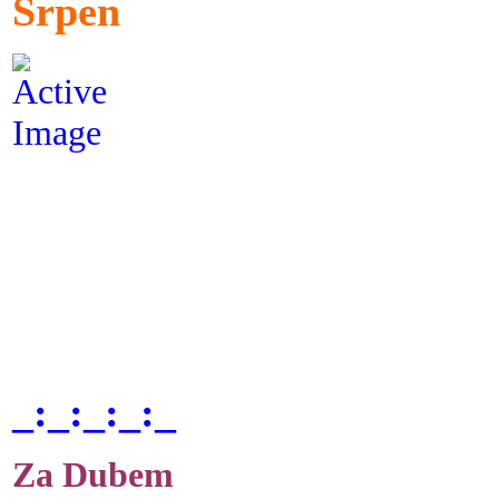
Srpen
_:_:_:_:_
Za Dubem