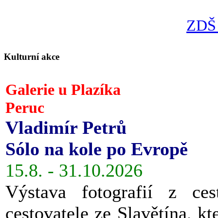
ZDŠ 
Kulturní akce
Galerie u Plazíka
Peruc
Vladimír Petrů
Sólo na kole po Evropě
15.8. - 31.10.2026
Výstava fotografií z ces
cestovatele ze Slavětína, kt