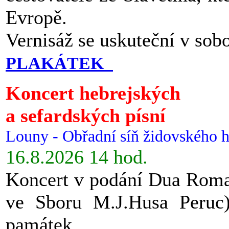
Evropě.
Vernisáž se uskuteční v sob
PLAKÁTEK
Koncert hebrejských
a sefardských písní
Louny - Obřadní síň židovského h
16.8.2026 14 hod.
Koncert v podání Dua Roman
ve Sboru M.J.Husa Peruc
památek.