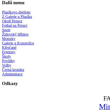
Další menu
Plazíkovo digifoto
Z Galerie u Plazíka
Okolí Peruce
Fotbal na Peruci
Sport
Židovský hřbitov
Motorky
Galerie u Kozorožce
Křesťané
Fejetony
Školy
Povídky
Volby
Černá kronika
Administrace
Odkazy
F
Mir