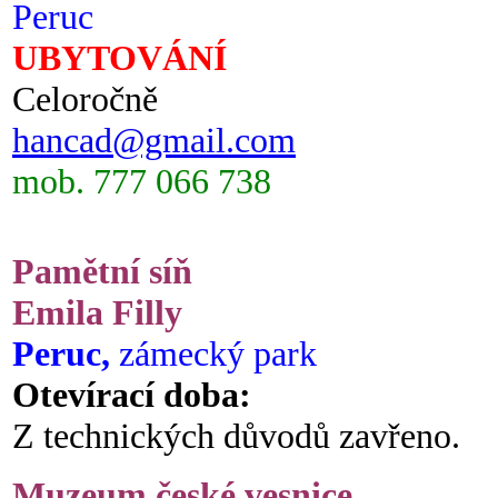
Peruc
UBYTOVÁNÍ
Celoročně
hancad@gmail.com
mob. 777 066 738
Pamětní síň
Emila Filly
Peruc,
zámecký park
Otevírací doba:
Z technických důvodů zavřeno.
Muzeum české vesnice