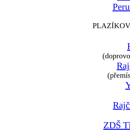
Peru
PLAZÍKOV
(doprovod
Raj
(přemís
Rajč
ZDŠ Tř