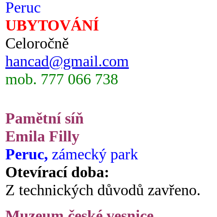
Peruc
UBYTOVÁNÍ
Celoročně
hancad@gmail.com
mob. 777 066 738
Pamětní síň
Emila Filly
Peruc,
zámecký park
Otevírací doba:
Z technických důvodů zavřeno.
Muzeum české vesnice