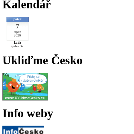
Kalendář
pátek
7
srpen
2026
Lada
týden 32
Ukliďme Česko
Info weby