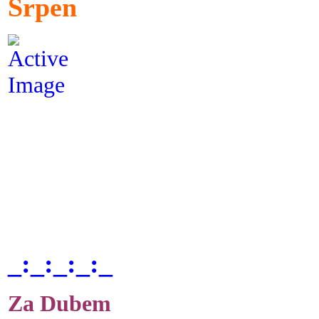
Srpen
_:_:_:_:_
Za Dubem