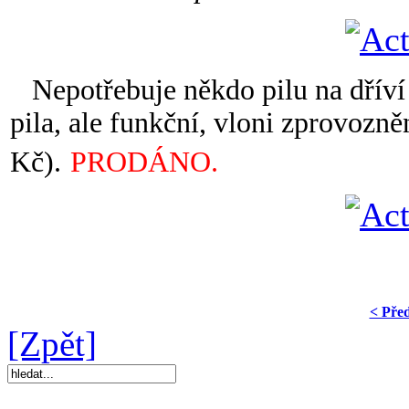
Nepotřebuje někdo pilu na dříví 
pila, ale funkční, vloni zprovozně
Kč).
PRODÁNO.
< Pře
[Zpět]