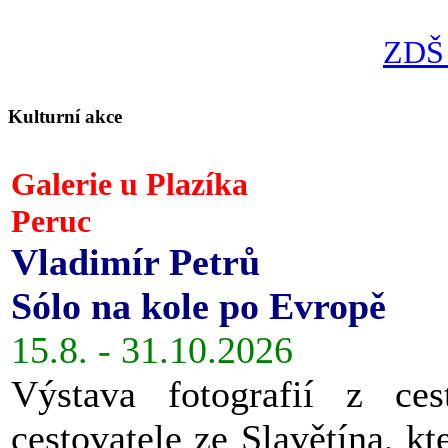
ZDŠ 
Kulturní akce
Galerie u Plazíka
Peruc
Vladimír Petrů
Sólo na kole po Evropě
15.8. - 31.10.2026
Výstava fotografií z ces
cestovatele ze Slavětína, kt