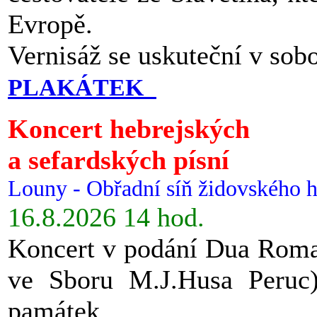
Evropě.
Vernisáž se uskuteční v sob
PLAKÁTEK
Koncert hebrejských
a sefardských písní
Louny - Obřadní síň židovského h
16.8.2026 14 hod.
Koncert v podání Dua Roman
ve Sboru M.J.Husa Peruc
památek.