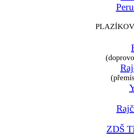
Peru
PLAZÍKOV
(doprovod
Raj
(přemís
Rajč
ZDŠ Tř