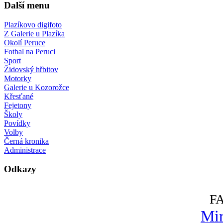
Další menu
Plazíkovo digifoto
Z Galerie u Plazíka
Okolí Peruce
Fotbal na Peruci
Sport
Židovský hřbitov
Motorky
Galerie u Kozorožce
Křesťané
Fejetony
Školy
Povídky
Volby
Černá kronika
Administrace
Odkazy
F
Mir