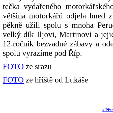
tečka vydařeného motorkářskéh
většina motorkářů odjela hned z
pěkně užili spolu s mnoha Peruč
velký dík Iljovi, Martinovi a j
12.ročník bezvadné zábavy a ode
spolu vyrazíme pod Říp.
FOTO
ze srazu
FOTO
ze hřiště od Lukáše
< Pře