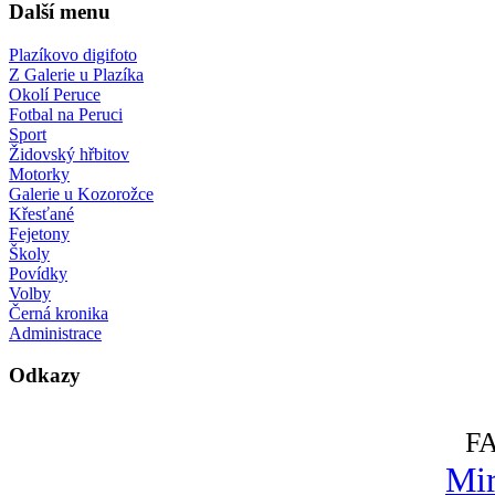
Další menu
Plazíkovo digifoto
Z Galerie u Plazíka
Okolí Peruce
Fotbal na Peruci
Sport
Židovský hřbitov
Motorky
Galerie u Kozorožce
Křesťané
Fejetony
Školy
Povídky
Volby
Černá kronika
Administrace
Odkazy
F
Mir