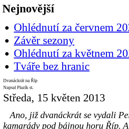
Nejnovější
Ohlédnutí za červnem 2
Závěr sezony
Ohlédnutí za květnem 2
Tváře bez hranic
Dvanáckrát na Říp
Napsal Plazík st.
Středa, 15 květen 2013
Ano, již dvanáckrát se vydali Pe
kamarády pod bájnou horu Říp. Ato