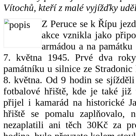
Vítochů, kteří z malé vyjížďky uděl
Z Peruce se k Řípu jezd
akce vznikla jako přip
armádou a na památku 
7. května 1945. Prvé dva roky 
památníku u silnice ze Stradonic 
8. května. Od 9 hodin se sjížděl
fotbalové hřiště, kde je také již
přijel i kamarád na historické J
hřiště se pomalu zaplňovalo, ně
nezaplatili ani těch 30Kč za pro