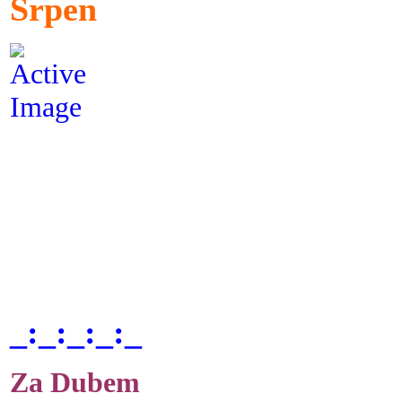
Srpen
_:_:_:_:_
Za Dubem