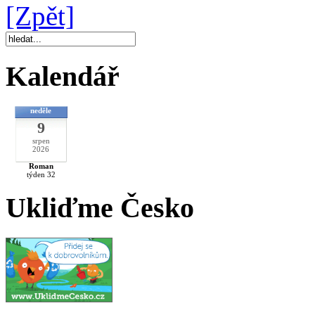
[Zpět]
Kalendář
neděle
9
srpen
2026
Roman
týden 32
Ukliďme Česko