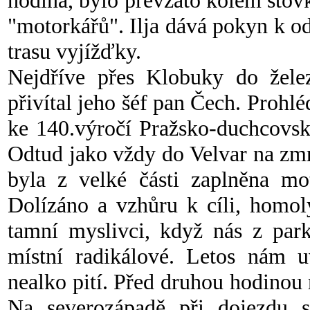
hodina, bylo převzato kolem stovky
"motorkářů". Ilja dává pokyn k od
trasu vyjížďky.
Nejdříve přes Klobuky do žele
přivítal jeho šéf pan Čech. Prohlé
ke 140.výročí Pražsko-duchcovské
Odtud jako vždy do Velvar na zmr
byla z velké části zaplněna mo
Dolízáno a vzhůru k cíli, homol
tamní myslivci, když nás z par
místní radikálové. Letos nám uv
nealko pití. Před druhou hodinou
Na severozápadě při dojezdu 