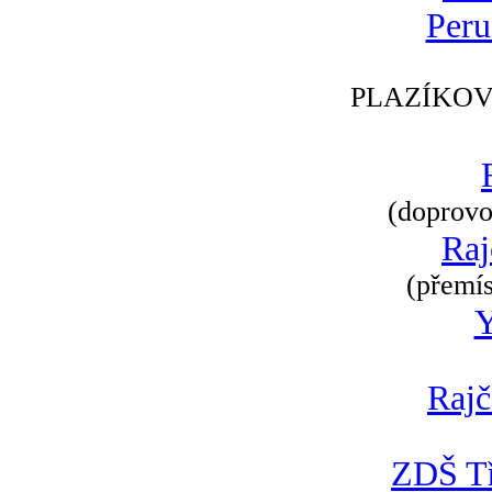
Peru
PLAZÍKOV
(doprovod
Raj
(přemís
Rajč
ZDŠ Tř