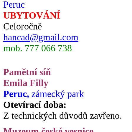
Peruc
UBYTOVÁNÍ
Celoročně
hancad@gmail.com
mob. 777 066 738
Pamětní síň
Emila Filly
Peruc,
zámecký park
Otevírací doba:
Z technických důvodů zavřeno.
Muzeum české vesnice