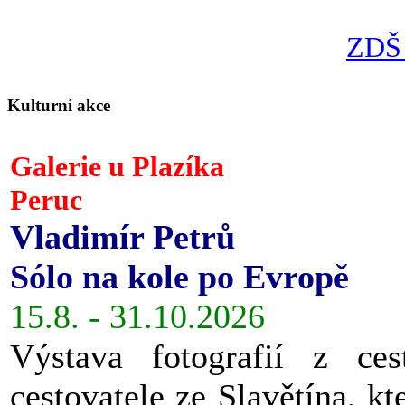
ZDŠ 
Kulturní akce
Galerie u Plazíka
Peruc
Vladimír Petrů
Sólo na kole po Evropě
15.8. - 31.10.2026
Výstava fotografií z ces
cestovatele ze Slavětína, kt