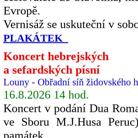
Evropě.
Vernisáž se uskuteční v sob
PLAKÁTEK
Koncert hebrejských
a sefardských písní
Louny - Obřadní síň židovského h
16.8.2026 14 hod.
Koncert v podání Dua Roman
ve Sboru M.J.Husa Peruc
památek.