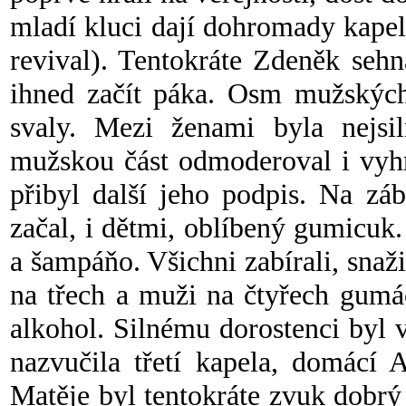
mladí kluci dají dohromady kapelu
revival). Tentokráte Zdeněk seh
ihned začít páka. Osm mužských 
svaly. Mezi ženami byla nejsil
mužskou část odmoderoval i vyhrá
přibyl další jeho podpis. Na záb
začal, i dětmi, oblíbený gumicuk.
a šampáňo. Všichni zabírali, snaži
na třech a muži na čtyřech gumác
alkohol. Silnému dorostenci byl 
nazvučila třetí kapela, domácí 
Matěje byl tentokráte zvuk dobrý