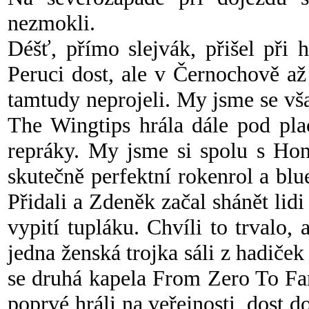
nezmokli.
Déšť, přímo slejvák, přišel při
Peruci dost, ale v Černochově a
tamtudy neprojeli. My jsme se vša
The Wingtips hrála dále pod pla
repráky. My jsme si spolu s Ho
skutečně perfektní rokenrol a blu
Přidali a Zdeněk začal shánět lidi
vypití tupláku. Chvíli to trvalo, 
jedna ženská trojka sáli z hadiček
se druhá kapela From Zero To Fa
poprvé hráli na veřejnosti, dost d