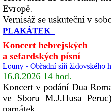
Evropě.
Vernisáž se uskuteční v sob
PLAKÁTEK
Koncert hebrejských
a sefardských písní
Louny - Obřadní síň židovského h
16.8.2026 14 hod.
Koncert v podání Dua Roman
ve Sboru M.J.Husa Peruc
památek.