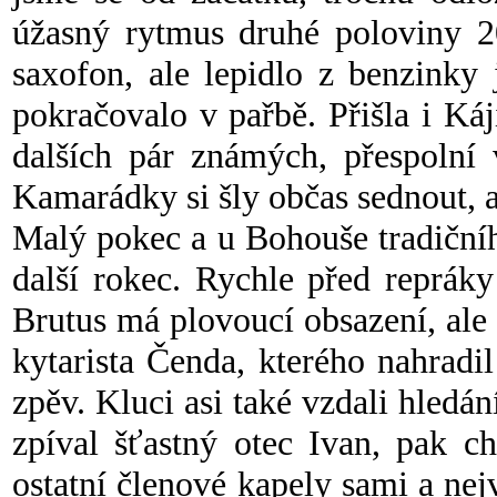
úžasný rytmus druhé poloviny 20
saxofon, ale lepidlo z benzinky 
pokračovalo v pařbě. Přišla i K
dalších pár známých, přespolní 
Kamarádky si šly občas sednout, a
Malý pokec a u Bohouše tradičníh
další rokec. Rychle před repráky
Brutus má plovoucí obsazení, ale 
kytarista Čenda, kterého nahradi
zpěv. Kluci asi také vzdali hledá
zpíval šťastný otec Ivan, pak ch
ostatní členové kapely sami a nej