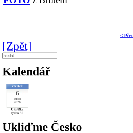
FOTO
z Brutění
< Pře
[Zpět]
Kalendář
čtvrtek
6
srpen
2026
Oldřiška
týden 32
Ukliďme Česko