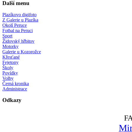
Další menu
Plazíkovo digifoto
Z Galerie u Plazíka
Okolí Peruce
Fotbal na Peruci
Sport
Židovský hřbitov
Motorky
Galerie u Kozorožce
Křesťané
Fejetony
Školy
Povídky
Volby
Černá kronika
Administrace
Odkazy
F
Mir