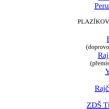
Peru
PLAZÍKOV
(doprovod
Raj
(přemís
Rajč
ZDŠ Tř