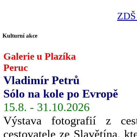
ZDŠ 
Kulturní akce
Galerie u Plazíka
Peruc
Vladimír Petrů
Sólo na kole po Evropě
15.8. - 31.10.2026
Výstava fotografií z ces
cestovatele ze Slavětína, kt