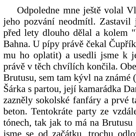
Odpoledne mne ještě volal Vláď
jeho pozvání neodmítl. Zastavil
před lety dlouho dělal a kolem 
Bahna. U pípy právě čekal Čupřík
mu ho oplatit) a usedli jsme k 
právě v těch chvílích končila. Obe
Brutusu, sem tam kývl na známé (by
Šárka s partou, její kamarádka Da
zazněly sokolské fanfáry a prvé 
beton. Tentokráte party ze vzdá
tónech, tak jak to má na Brutusu
jsme se od začátku, trochu odlo