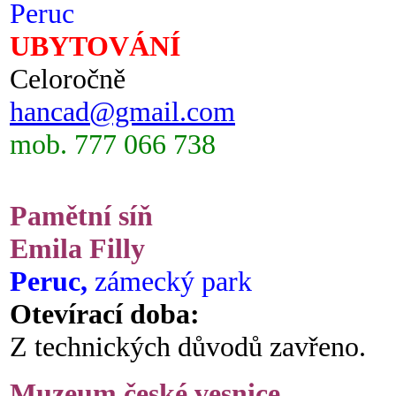
Peruc
UBYTOVÁNÍ
Celoročně
hancad@gmail.com
mob. 777 066 738
Pamětní síň
Emila Filly
Peruc,
zámecký park
Otevírací doba:
Z technických důvodů zavřeno.
Muzeum české vesnice