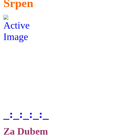
Srpen
_:_:_:_:_
Za Dubem