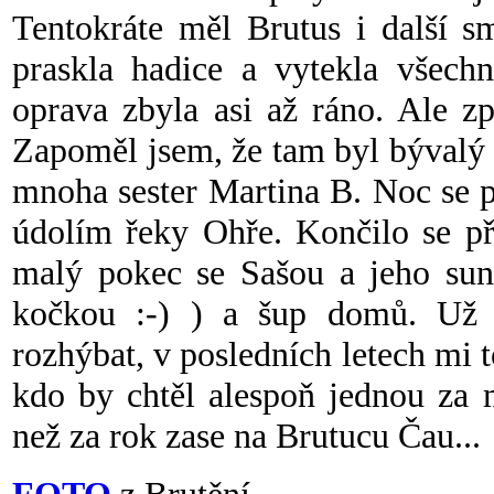
Tentokráte měl Brutus i další s
praskla hadice a vytekla všechn
oprava zbyla asi až ráno. Ale z
Zapoměl jsem, že tam byl bývalý F
mnoha sester Martina B. Noc se p
údolím řeky Ohře. Končilo se př
malý pokec se Sašou a jeho sund
kočkou :-) ) a šup domů. Už j
rozhýbat, v posledních letech mi 
kdo by chtěl alespoň jednou za 
než za rok zase na Brutucu Čau...