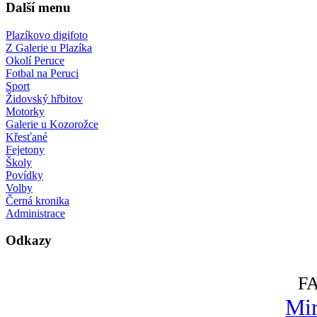
Další menu
Plazíkovo digifoto
Z Galerie u Plazíka
Okolí Peruce
Fotbal na Peruci
Sport
Židovský hřbitov
Motorky
Galerie u Kozorožce
Křesťané
Fejetony
Školy
Povídky
Volby
Černá kronika
Administrace
Odkazy
F
Mir