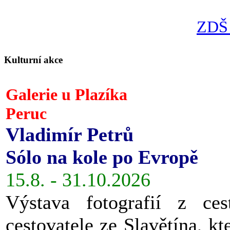
ZDŠ 
Kulturní akce
Galerie u Plazíka
Peruc
Vladimír Petrů
Sólo na kole po Evropě
15.8. - 31.10.2026
Výstava fotografií z ces
cestovatele ze Slavětína, kt