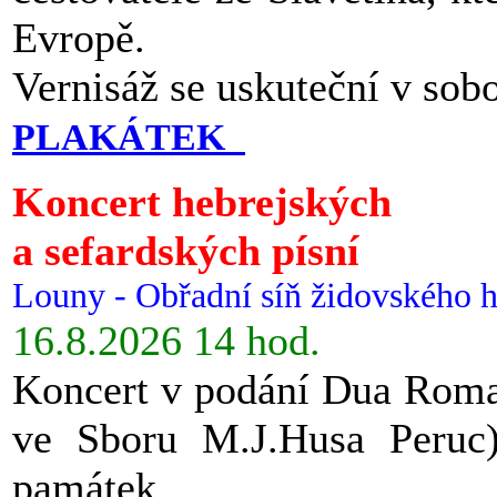
Evropě.
Vernisáž se uskuteční v sob
PLAKÁTEK
Koncert hebrejských
a sefardských písní
Louny - Obřadní síň židovského h
16.8.2026 14 hod.
Koncert v podání Dua Roman
ve Sboru M.J.Husa Peruc
památek.