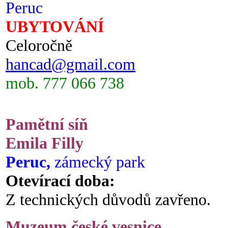
Peruc
UBYTOVÁNÍ
Celoročně
hancad@gmail.com
mob. 777 066 738
Pamětní síň
Emila Filly
Peruc,
zámecký park
Otevírací doba:
Z technických důvodů zavřeno.
Muzeum české vesnice