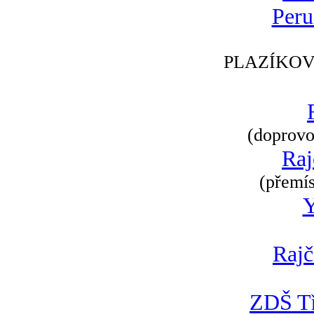
Peru
PLAZÍKOV
(doprovod
Raj
(přemís
Rajč
ZDŠ Tř