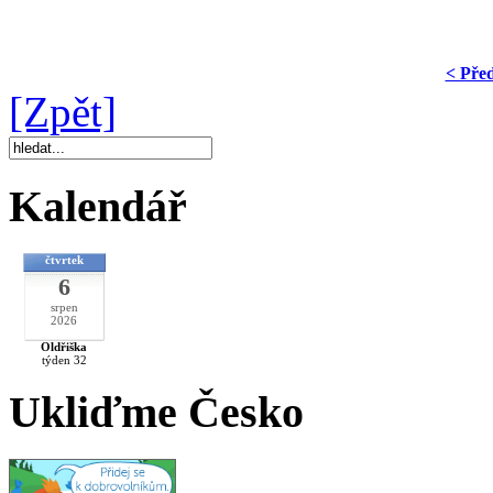
< Pře
[Zpět]
Kalendář
čtvrtek
6
srpen
2026
Oldřiška
týden 32
Ukliďme Česko