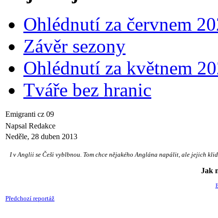
Ohlédnutí za červnem 2
Závěr sezony
Ohlédnutí za květnem 2
Tváře bez hranic
Emigranti cz 09
Napsal Redakce
Neděle, 28 duben 2013
I v Anglii se Češi vyblbnou. Tom chce nějakého Anglána napálit, ale jejich klid
Jak n
Předchozí reportáž