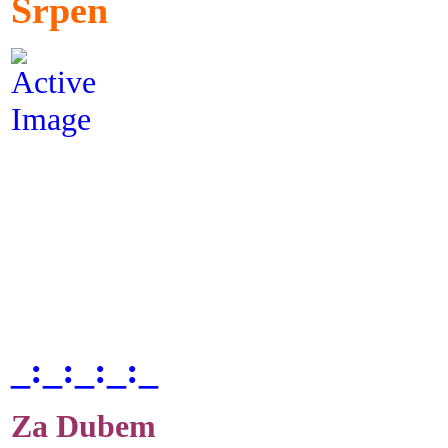
Srpen
_:_:_:_:_
Za Dubem